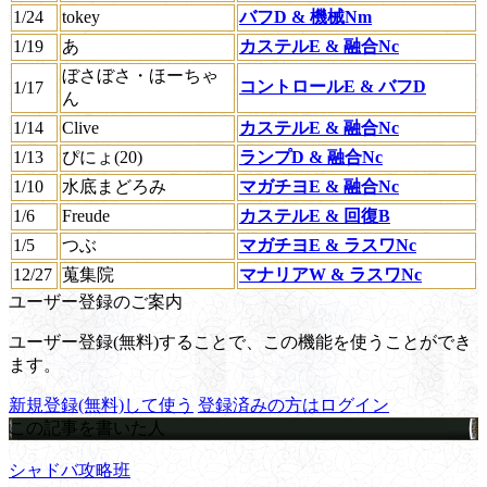
1/24
tokey
バフD & 機械Nm
1/19
あ
カステルE & 融合Nc
ぼさぼさ・ほーちゃ
コントロールE & バフD
1/17
ん
1/14
Clive
カステルE & 融合Nc
1/13
ぴにょ(20)
ランプD & 融合Nc
1/10
水底まどろみ
マガチヨE & 融合Nc
1/6
Freude
カステルE & 回復B
1/5
つぶ
マガチヨE & ラスワNc
12/27
蒐集院
マナリアW & ラスワNc
ユーザー登録のご案内
ユーザー登録(無料)することで、この機能を使うことができ
ます。
新規登録(無料)して使う
登録済みの方はログイン
この記事を書いた人
シャドバ攻略班