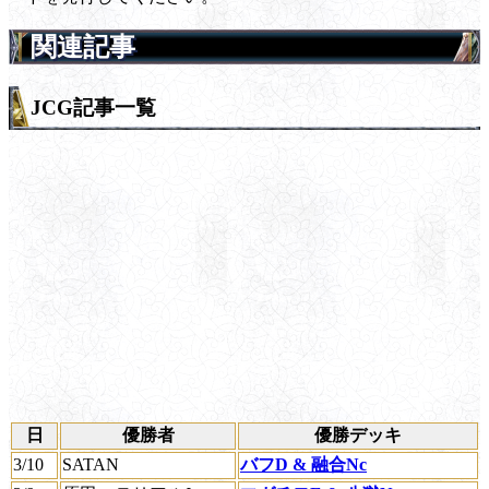
関連記事
JCG記事一覧
日
優勝者
優勝デッキ
3/10
SATAN
バフD & 融合Nc