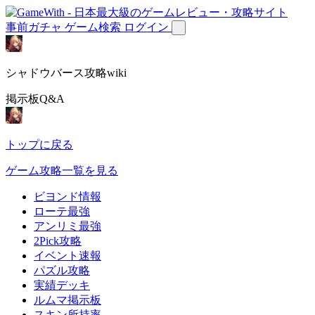
事前ガチャ
ゲーム検索
ログイン
シャドウバース攻略wiki
掲示板Q&A
トップに戻る
ゲーム攻略一覧を見る
ビヨンド情報
ローテ最強
アンリミ最強
2Pick攻略
イベント速報
パズル攻略
実績デッキ
ルムマ掲示板
スキン所持率