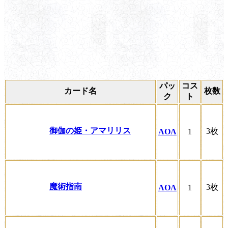
パッ
コス
カード名
枚数
ク
ト
御伽の姫・アマリリス
3枚
AOA
1
魔術指南
3枚
AOA
1