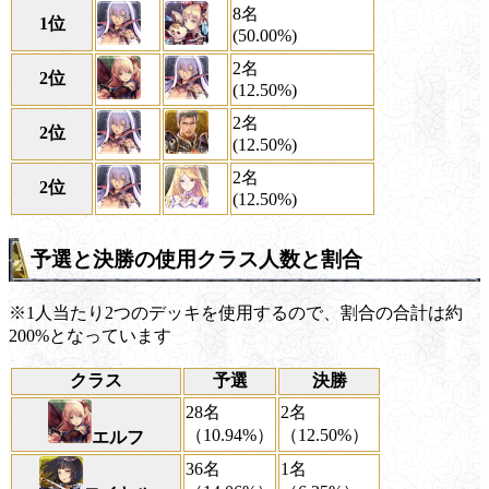
8名
1位
(50.00%)
2名
2位
(12.50%)
2名
2位
(12.50%)
2名
2位
(12.50%)
予選と決勝の使用クラス人数と割合
※1人当たり2つのデッキを使用するので、割合の合計は約
200%となっています
クラス
予選
決勝
28名
2名
（10.94%）
（12.50%）
エルフ
36名
1名