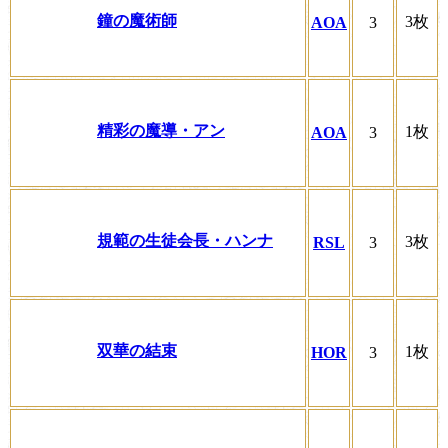
鐘の魔術師
3枚
AOA
3
精彩の魔導・アン
1枚
AOA
3
規範の生徒会長・ハンナ
3枚
RSL
3
双華の結束
1枚
HOR
3