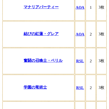
マナリアパーティー
3枚
AOA
1
結びの紅蓮・グレア
3枚
AOA
2
奮闘の召喚士・ベリル
3枚
RSL
2
学園の竜術士
3枚
RSL
2