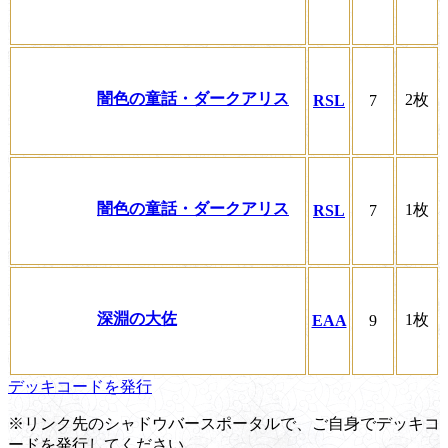
闇色の童話・ダークアリス
2枚
RSL
7
闇色の童話・ダークアリス
1枚
RSL
7
深淵の大佐
1枚
EAA
9
デッキコードを発行
※リンク先のシャドウバースポータルで、ご自身でデッキコ
ードを発行してください。