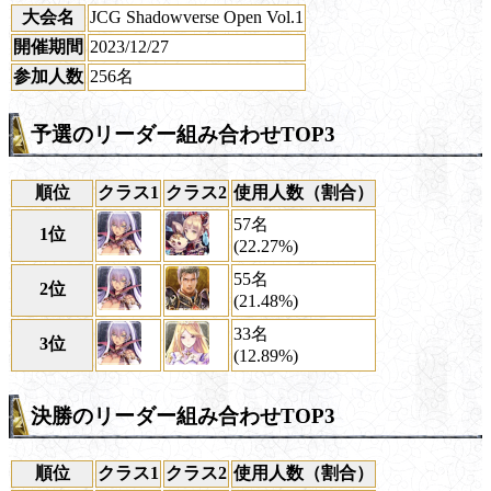
大会名
JCG Shadowverse Open Vol.1
開催期間
2023/12/27
参加人数
256名
予選のリーダー組み合わせTOP3
順位
クラス1
クラス2
使用人数（割合）
57名
1位
(22.27%)
55名
2位
(21.48%)
33名
3位
(12.89%)
決勝のリーダー組み合わせTOP3
順位
クラス1
クラス2
使用人数（割合）