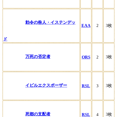
勅令の咎人・イステンデッ
EAA
2
3枚
ド
万死の否定者
3枚
ORS
2
イビルエクスポーザー
3枚
RSL
3
死都の支配者
3枚
RSL
4