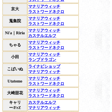
マナリアウィッチ
京大
ラストワードネクロ
マナリアウィッチ
蒐集院
ラストワードネクロ
マナリアウィッチ
Ni'a｜Riria
カステルエルフ
マナリアウィッチ
ちゃる
ラストワードネクロ
マナリアウィッチ
小田
ランプドラゴン
ライナビショップ
こばいぬ
マナリアウィッチ
マナリアウィッチ
Utatomo
ラストワードネクロ
マナリアウィッチ
大崎甜花
ラストワードネクロ
キャリ
カステルエルフ
ー/FrZ
マナリアウィッチ