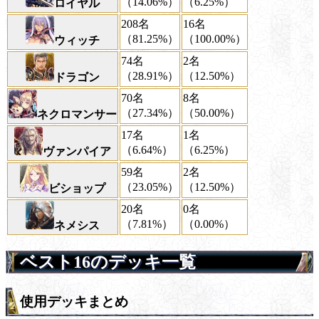
（14.06%）
（6.25%）
ロイヤル
208名
16名
（81.25%）
（100.00%）
ウィッチ
74名
2名
（28.91%）
（12.50%）
ドラゴン
70名
8名
（27.34%）
（50.00%）
ネクロマンサー
17名
1名
（6.64%）
（6.25%）
ヴァンパイア
59名
2名
（23.05%）
（12.50%）
ビショップ
20名
0名
（7.81%）
（0.00%）
ネメシス
ベスト16のデッキ一覧
使用デッキまとめ