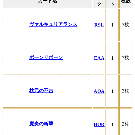
カード名
枚数
ク
ト
ヴァルキュリアランス
3枚
RSL
1
ボーンリボーン
3枚
EAA
1
枕元の不吉
3枚
AOA
1
魔炎の斬撃
3枚
HOR
1