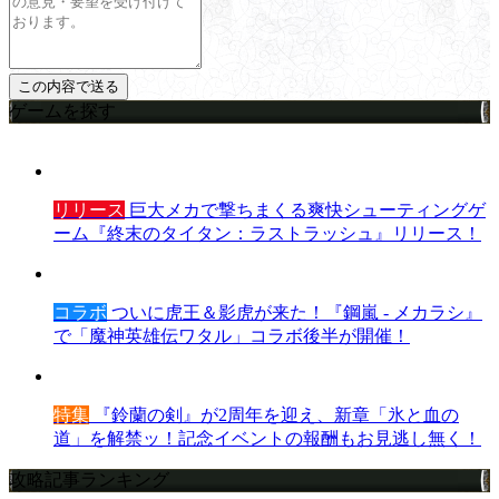
ゲームを探す
リリース
巨大メカで撃ちまくる爽快シューティングゲ
ーム『終末のタイタン：ラストラッシュ』リリース！
コラボ
ついに虎王＆影虎が来た！『鋼嵐 - メカラシ』
で「魔神英雄伝ワタル」コラボ後半が開催！
特集
『鈴蘭の剣』が2周年を迎え、新章「氷と血の
道」を解禁ッ！記念イベントの報酬もお見逃し無く！
攻略記事ランキング