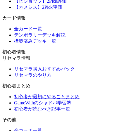
【ビショップ】2Pick評価
【ネメシス】2Pick評価
カード情報
全カード一覧
テンポラリーデッキ解説
構築済みデッキ一覧
初心者情報
リセマラ情報
リセマラ購入おすすめパック
リセマラのやり方
初心者まとめ
初心者が最初にやることまとめ
GameWithのシャドバ学習塾
初心者が読むべき記事一覧
その他
全コラボ一覧