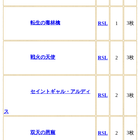
転生の毒林檎
3枚
RSL
1
戦火の天使
3枚
RSL
2
セイントギャル・アルディ
RSL
2
3枚
ス
双天の恩寵
3枚
RSL
2