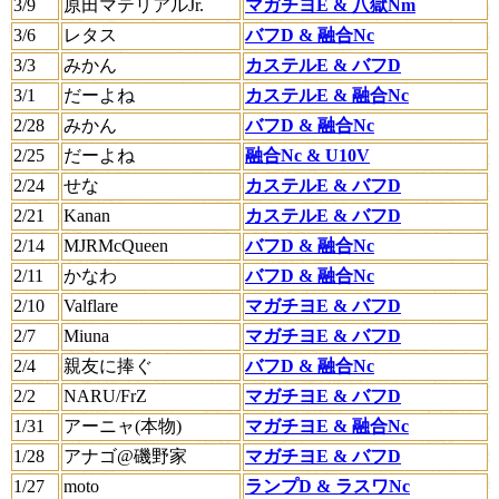
3/9
原田マテリアルJr.
マガチヨE & 八獄Nm
3/6
レタス
バフD & 融合Nc
3/3
みかん
カステルE & バフD
3/1
だーよね
カステルE & 融合Nc
2/28
みかん
バフD & 融合Nc
2/25
だーよね
融合Nc & U10V
2/24
せな
カステルE & バフD
2/21
Kanan
カステルE & バフD
2/14
MJRMcQueen
バフD & 融合Nc
2/11
かなわ
バフD & 融合Nc
2/10
Valflare
マガチヨE & バフD
2/7
Miuna
マガチヨE & バフD
2/4
親友に捧ぐ
バフD & 融合Nc
2/2
NARU/FrZ
マガチヨE & バフD
1/31
アーニャ(本物)
マガチヨE & 融合Nc
1/28
アナゴ@磯野家
マガチヨE & バフD
1/27
moto
ランプD & ラスワNc