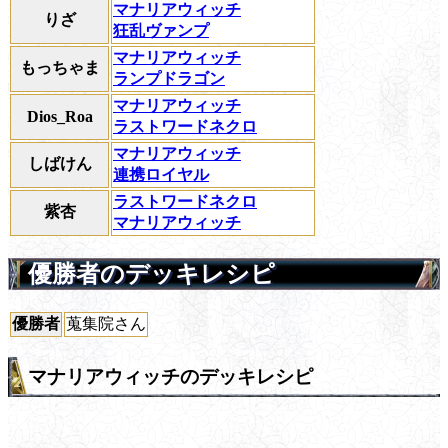
マナリアウィッチ
りざ
狂乱ヴァンプ
マナリアウィッチ
もっちゃま
ランプドラゴン
マナリアウィッチ
Dios_Roa
ラストワードネクロ
マナリアウィッチ
しばけん
連携ロイヤル
ラストワードネクロ
紫杏
マナリアウィッチ
優勝者のデッキレシピ
優勝者
蒐集院さん
マナリアウィッチのデッキレシピ