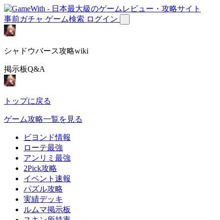
事前ガチャ
ゲーム検索
ログイン
シャドウバース攻略wiki
掲示板Q&A
トップに戻る
ゲーム攻略一覧を見る
ビヨンド情報
ローテ最強
アンリミ最強
2Pick攻略
イベント速報
パズル攻略
実績デッキ
ルムマ掲示板
スキン所持率