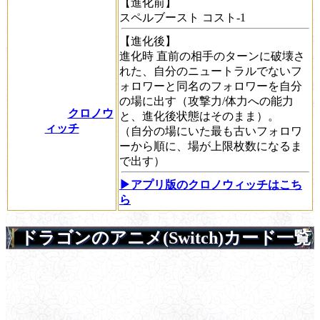
【進化前】
スペルブースト
コスト-1
【進化後】
進化時
直前の相手のターンに破壊さ
れた、自分のニュートラルでないフ
ォロワーと同名のフォロワーを自分
の場に出す（攻撃力/体力への能力
クロノウ
と、進化後状態はそのまま）。
ィッチ
（自分の場にいた最も古いフォロワ
ーから順に、場が上限枚数になるま
で出す）
▶アプリ版のクロノウィッチはこち
ら
ドラゴンのアニメ(Switch)カード一覧