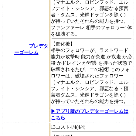
（マナエルク、ロビンフッド、エル
フナイト・シンシア、邪悪なる預言
者・ダムス、光輝ドラゴンを除く）
が持っていたそれらの能力を持つ。
ファンファーレ
相手のフォロワー1体
を破壊する。
【進化後】
プレデタ
相手のフォロワーが、
ラストワード
ーゴーレム
能力か
攻撃時
能力か
突進
か
疾走
か
必
殺
か
ドレイン
か
守護
を持った状態で
破壊されるたび、
土の秘術
このフォ
ロワーは、破壊されたフォロワー
（マナエルク、ロビンフッド、エル
フナイト・シンシア、邪悪なる・預
言者ダムス、光輝ドラゴンを除く）
が持っていたそれらの能力を持つ。
▶アプリ版のプレデターゴーレムは
こちら
13コスト4/4(4/4)