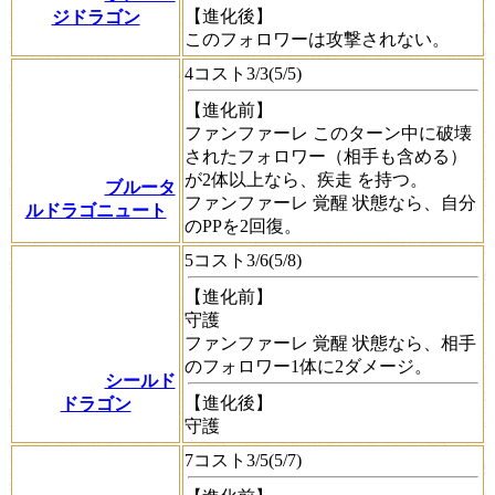
【進化後】
ジドラゴン
このフォロワーは攻撃されない。
4コスト3/3(5/5)
【進化前】
ファンファーレ
このターン中に破壊
されたフォロワー（相手も含める）
が2体以上なら、
疾走
を持つ。
ブルータ
ファンファーレ
覚醒
状態なら、自分
ルドラゴニュート
のPPを2回復。
5コスト3/6(5/8)
【進化前】
守護
ファンファーレ
覚醒
状態なら、相手
のフォロワー1体に2ダメージ。
シールド
【進化後】
ドラゴン
守護
7コスト3/5(5/7)