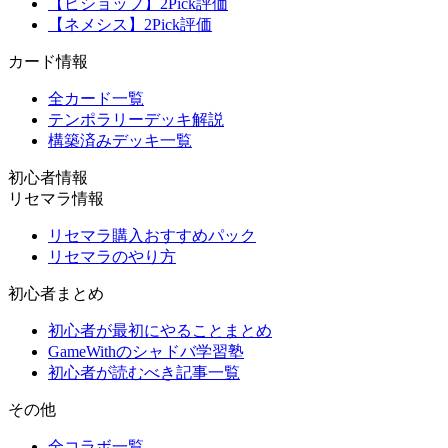
【ビショップ】2Pick評価
【ネメシス】2Pick評価
カード情報
全カード一覧
テンポラリーデッキ解説
構築済みデッキ一覧
初心者情報
リセマラ情報
リセマラ購入おすすめパック
リセマラのやり方
初心者まとめ
初心者が最初にやることまとめ
GameWithのシャドバ学習塾
初心者が読むべき記事一覧
その他
全コラボ一覧