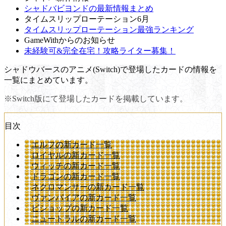
シャドバビヨンドの最新情報まとめ
タイムスリップローテーション6月
タイムスリップローテーション最強ランキング
GameWithからのお知らせ
未経験可&完全在宅！攻略ライター募集！
シャドウバースのアニメ(Switch)で登場したカードの情報を
一覧にまとめています。
※Switch版にて登場したカードを掲載しています。
目次
エルフの新カード一覧
ロイヤルの新カード一覧
ウィッチの新カード一覧
ドラゴンの新カード一覧
ネクロマンサーの新カード一覧
ヴァンパイアの新カード一覧
ビショップの新カード一覧
ニュートラルの新カード一覧