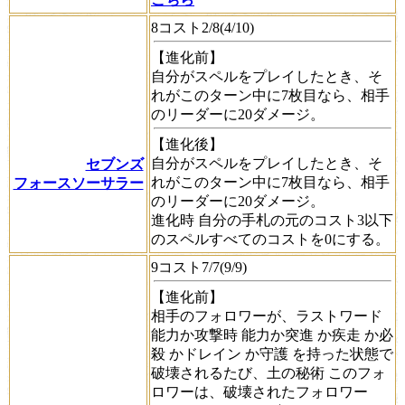
8コスト2/8(4/10)
【進化前】
自分がスペルをプレイしたとき、そ
れがこのターン中に7枚目なら、相手
のリーダーに20ダメージ。
【進化後】
自分がスペルをプレイしたとき、そ
セブンズ
れがこのターン中に7枚目なら、相手
フォースソーサラー
のリーダーに20ダメージ。
進化時
自分の手札の元のコスト3以下
のスペルすべてのコストを0にする。
9コスト7/7(9/9)
【進化前】
相手のフォロワーが、
ラストワード
能力か
攻撃時
能力か
突進
か
疾走
か
必
殺
か
ドレイン
か
守護
を持った状態で
破壊されるたび、
土の秘術
このフォ
ロワーは、破壊されたフォロワー