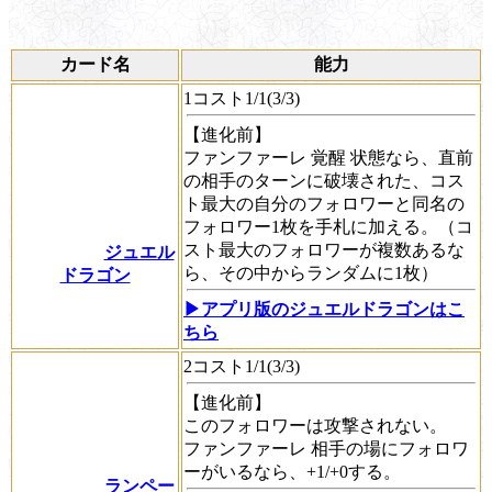
カード名
能力
1コスト1/1(3/3)
【進化前】
ファンファーレ
覚醒
状態なら、直前
の相手のターンに破壊された、コス
ト最大の自分のフォロワーと同名の
フォロワー1枚を手札に加える。（コ
スト最大のフォロワーが複数あるな
ジュエル
ら、その中からランダムに1枚）
ドラゴン
▶アプリ版のジュエルドラゴンはこ
ちら
2コスト1/1(3/3)
【進化前】
このフォロワーは攻撃されない。
ファンファーレ
相手の場にフォロワ
ーがいるなら、+1/+0する。
ランペー