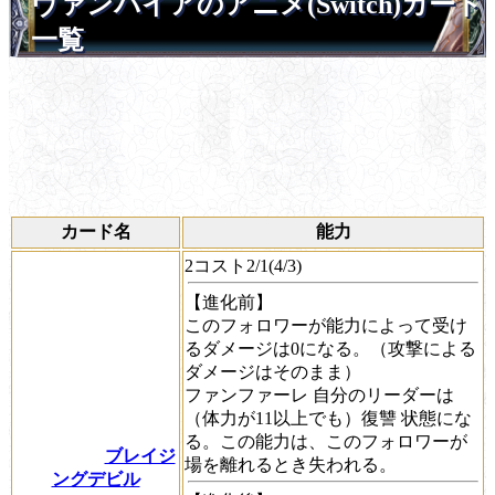
ヴァンパイアのアニメ(Switch)カード
一覧
カード名
能力
2コスト2/1(4/3)
【進化前】
このフォロワーが能力によって受け
るダメージは0になる。（攻撃による
ダメージはそのまま）
ファンファーレ
自分のリーダーは
（体力が11以上でも）
復讐
状態にな
る。この能力は、このフォロワーが
ブレイジ
場を離れるとき失われる。
ングデビル