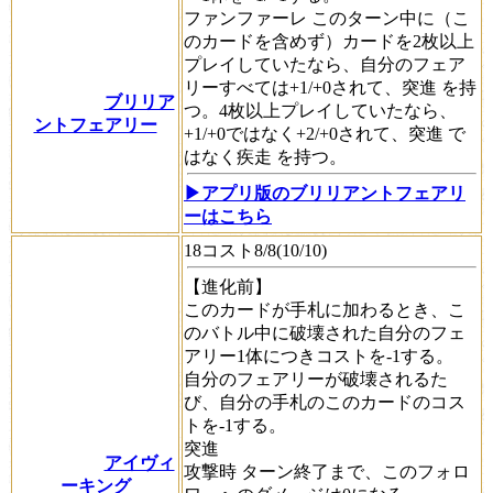
ファンファーレ
このターン中に（こ
のカードを含めず）カードを2枚以上
プレイしていたなら、自分のフェア
リーすべては+1/+0されて、
突進
を持
ブリリア
つ。4枚以上プレイしていたなら、
ントフェアリー
+1/+0ではなく+2/+0されて、
突進
で
はなく
疾走
を持つ。
▶アプリ版のブリリアントフェアリ
ーはこちら
18コスト8/8(10/10)
【進化前】
このカードが手札に加わるとき、こ
のバトル中に破壊された自分のフェ
アリー1体につきコストを-1する。
自分のフェアリーが破壊されるた
び、自分の手札のこのカードのコス
トを-1する。
突進
アイヴィ
攻撃時
ターン終了まで、このフォロ
ーキング