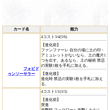
カード名
能力
4コスト3/4(5/6)
【進化前】
ファンファーレ
自分の場に土の印・
アミュレットがないなら、土の魔片1
つを出す。あるなら、
土の秘術
禁忌
の実験1枚を手札に加える。
フォビド
【進化後】
ゥンソーサラー
進化時
禁忌の実験1枚を手札に加え
る。
4コスト1/1(3/3)
【進化前】
突進
攻撃時
フォロワーへ攻撃したなら、