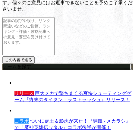
す。個々のご意見にはお返事できないことを予めご了承くだ
さいませ。
ゲームを探す
リリース
巨大メカで撃ちまくる爽快シューティングゲ
ーム『終末のタイタン：ラストラッシュ』リリース！
コラボ
ついに虎王＆影虎が来た！『鋼嵐 - メカラシ』
で「魔神英雄伝ワタル」コラボ後半が開催！