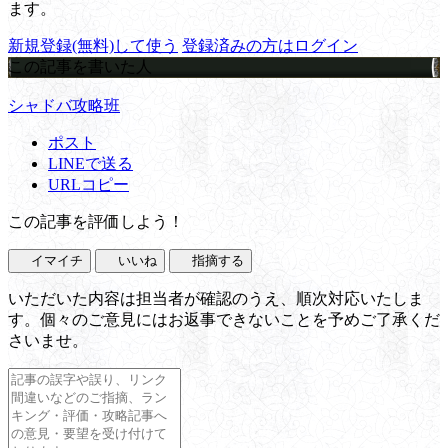
ます。
新規登録(無料)して使う
登録済みの方はログイン
この記事を書いた人
シャドバ攻略班
ポスト
LINEで送る
URLコピー
この記事を評価しよう！
イマイチ
いいね
指摘する
いただいた内容は担当者が確認のうえ、順次対応いたしま
す。個々のご意見にはお返事できないことを予めご了承くだ
さいませ。