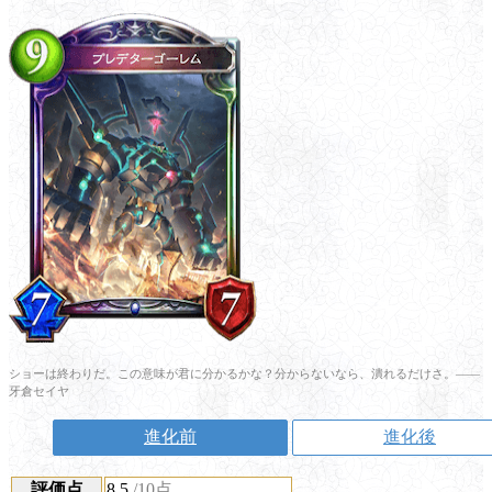
ショーは終わりだ。この意味が君に分かるかな？分からないなら、潰れるだけさ。――
牙倉セイヤ
進化前
進化後
評価点
8.5
/10点