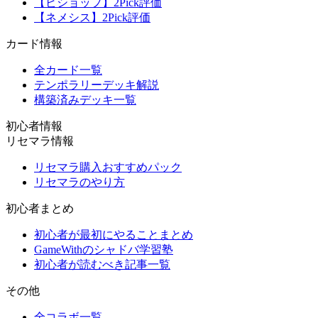
【ビショップ】2Pick評価
【ネメシス】2Pick評価
カード情報
全カード一覧
テンポラリーデッキ解説
構築済みデッキ一覧
初心者情報
リセマラ情報
リセマラ購入おすすめパック
リセマラのやり方
初心者まとめ
初心者が最初にやることまとめ
GameWithのシャドバ学習塾
初心者が読むべき記事一覧
その他
全コラボ一覧