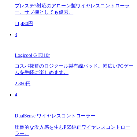
プレステ5対応のアローン製ワイヤレスコントローラ
ー。サブ機としても優秀。
11,480円
3
Logicool G F310r
コスパ抜群のロジクール製有線パッド。幅広いPCゲー
ムを手軽に楽しめます。
2,860円
4
DualSense ワイヤレスコントローラー
圧倒的な没入感を生むPS5純正ワイヤレスコントロー
ラー。