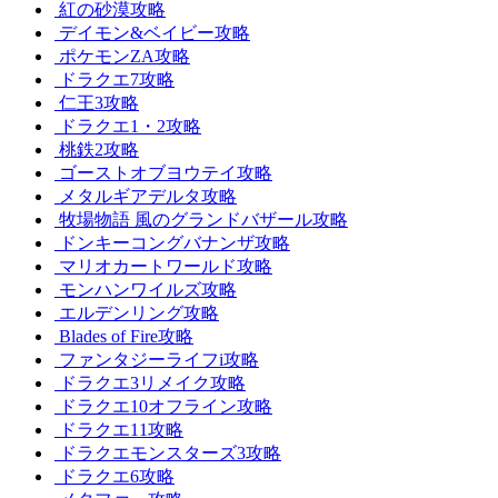
紅の砂漠攻略
デイモン&ベイビー攻略
ポケモンZA攻略
ドラクエ7攻略
仁王3攻略
ドラクエ1・2攻略
桃鉄2攻略
ゴーストオブヨウテイ攻略
メタルギアデルタ攻略
牧場物語 風のグランドバザール攻略
ドンキーコングバナンザ攻略
マリオカートワールド攻略
モンハンワイルズ攻略
エルデンリング攻略
Blades of Fire攻略
ファンタジーライフi攻略
ドラクエ3リメイク攻略
ドラクエ10オフライン攻略
ドラクエ11攻略
ドラクエモンスターズ3攻略
ドラクエ6攻略