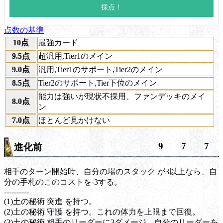
点数の基準
10点
最強カード
9.5点
超汎用,Tier1のメイン
9.0点
汎用,Tier1のサポート,Tier2のメイン
8.5点
Tier2のサポート,Tier下位のメイン
能力は強いが現状不採用、ファンデッキのメイ
8.0点
ン
7.0点
ほとんど見かけない
9
7
7
進化前
相手のターン開始時、自分の場の
スタック
が3以上なら、自
分の手札のこのコストを-3する。
----------
(1)
土の秘術
突進
を持つ。
(2)
土の秘術
守護
を持つ。これの体力を上限まで回復。
(3)
土の秘術
相手のリーダーに3ダメージ。自分のリーダーを