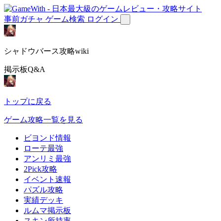
事前ガチャ
ゲーム検索
ログイン
シャドウバース攻略wiki
掲示板Q&A
トップに戻る
ゲーム攻略一覧を見る
ビヨンド情報
ローテ最強
アンリミ最強
2Pick攻略
イベント速報
パズル攻略
実績デッキ
ルムマ掲示板
スキン所持率