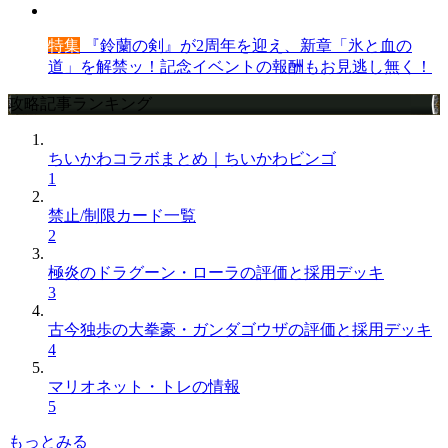
特集
『鈴蘭の剣』が2周年を迎え、新章「氷と血の
道」を解禁ッ！記念イベントの報酬もお見逃し無く！
攻略記事ランキング
ちいかわコラボまとめ｜ちいかわビンゴ
1
禁止/制限カード一覧
2
極炎のドラグーン・ローラの評価と採用デッキ
3
古今独歩の大拳豪・ガンダゴウザの評価と採用デッキ
4
マリオネット・トレの情報
5
もっとみる