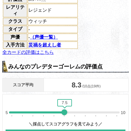
レアリテ
レジェンド
ィ
クラス
ウィッチ
タイプ
-
声優
-
（声優一覧）
入手方法
災禍を超えし者
全カードの評価はこちら
みんなのプレデターゴーレムの評価点