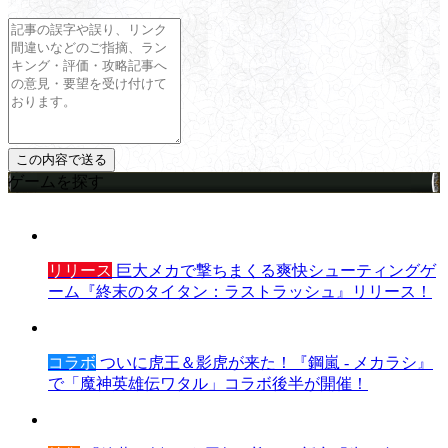
ゲームを探す
リリース
巨大メカで撃ちまくる爽快シューティングゲ
ーム『終末のタイタン：ラストラッシュ』リリース！
コラボ
ついに虎王＆影虎が来た！『鋼嵐 - メカラシ』
で「魔神英雄伝ワタル」コラボ後半が開催！