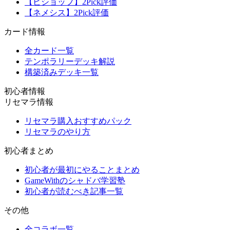
【ビショップ】2Pick評価
【ネメシス】2Pick評価
カード情報
全カード一覧
テンポラリーデッキ解説
構築済みデッキ一覧
初心者情報
リセマラ情報
リセマラ購入おすすめパック
リセマラのやり方
初心者まとめ
初心者が最初にやることまとめ
GameWithのシャドバ学習塾
初心者が読むべき記事一覧
その他
全コラボ一覧