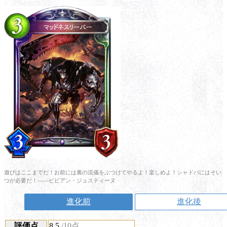
遊びはここまでだ！お前には裏の流儀をぶつけてやるよ！楽しめよ！シャドバにはそい
つが必要だ！――ビビアン・ジュスティーヌ
進化前
進化後
評価点
8.5
/10点