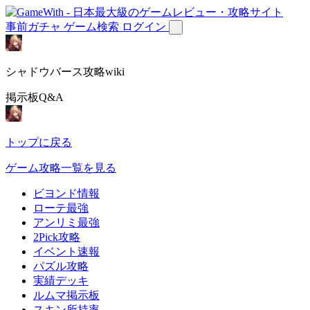
事前ガチャ
ゲーム検索
ログイン
シャドウバース攻略wiki
掲示板Q&A
トップに戻る
ゲーム攻略一覧を見る
ビヨンド情報
ローテ最強
アンリミ最強
2Pick攻略
イベント速報
パズル攻略
実績デッキ
ルムマ掲示板
スキン所持率