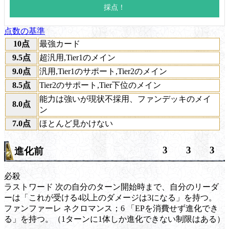
点数の基準
10点
最強カード
9.5点
超汎用,Tier1のメイン
9.0点
汎用,Tier1のサポート,Tier2のメイン
8.5点
Tier2のサポート,Tier下位のメイン
能力は強いが現状不採用、ファンデッキのメイ
8.0点
ン
7.0点
ほとんど見かけない
3
3
3
進化前
必殺
ラストワード
次の自分のターン開始時まで、自分のリーダ
ーは「これが受ける4以上のダメージは3になる」を持つ。
ファンファーレ
ネクロマンス
；6 「EPを消費せず進化でき
る」を持つ。（1ターンに1体しか進化できない制限はある）