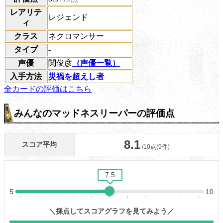
レアリテ
レジェンド
ィ
クラス
ネクロマンサー
タイプ
-
声優
関俊彦
（声優一覧）
入手方法
災禍を超えし者
全カードの評価はこちら
みんなのマッドネスリーパーの評価点