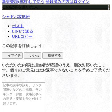
新規登録(無料)して使う
登録済みの方はログイン
この記事を書いた人
シャドバ攻略班
ポスト
LINEで送る
URLコピー
この記事を評価しよう！
イマイチ
いいね
指摘する
いただいた内容は担当者が確認のうえ、順次対応いたしま
す。個々のご意見にはお返事できないことを予めご了承くだ
さいませ。