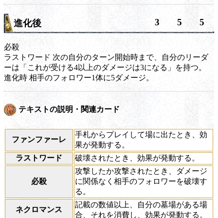
3
5
5
進化後
必殺
ラストワード
次の自分のターン開始時まで、自分のリーダ
ーは「これが受ける4以上のダメージは3になる」を持つ。
進化時
相手のフォロワー1体に5ダメージ。
テキストの説明・関連カード
手札からプレイして場に出たとき、効
ファンファーレ
果が発動する。
ラストワード
破壊されたとき、効果が発動する。
攻撃したか攻撃されたとき、ダメージ
必殺
に関係なく相手のフォロワーを破壊す
る。
記載の数値以上、自分の墓場がある場
ネクロマンス
合、それを消費し、効果が発動する。