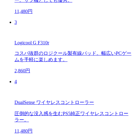
ー。サブ機としても優秀。
11,480円
3
Logicool G F310r
コスパ抜群のロジクール製有線パッド。幅広いPCゲー
ムを手軽に楽しめます。
2,860円
4
DualSense ワイヤレスコントローラー
圧倒的な没入感を生むPS5純正ワイヤレスコントロー
ラー。
11,480円