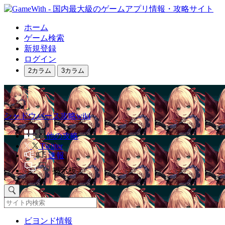
ホーム
ゲーム検索
新規登録
ログイン
2カラム
3カラム
シャドウバース攻略wiki
他の攻略
Twitter
速報
掲示板
ビヨンド情報