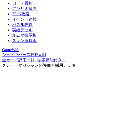
ローテ最強
アンリミ最強
2Pick攻略
イベント速報
パズル攻略
実績デッキ
ルムマ掲示板
スキン所持率
GameWith
シャドウバース攻略wiki
全カード評価一覧 | 検索機能付き！
グレートマジシャンの評価と採用デッキ