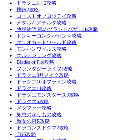
ドラクエ1・2攻略
桃鉄2攻略
ゴーストオブヨウテイ攻略
メタルギアデルタ攻略
牧場物語 風のグランドバザール攻略
ドンキーコングバナンザ攻略
マリオカートワールド攻略
モンハンワイルズ攻略
エルデンリング攻略
Blades of Fire攻略
ファンタジーライフi攻略
ドラクエ3リメイク攻略
ドラクエ10オフライン攻略
ドラクエ11攻略
ドラクエモンスターズ3攻略
ドラクエ6攻略
メタファー攻略
知恵のかりもの攻略
魔女の泉R攻略
ドラゴンズドグマ2攻略
TGS攻略