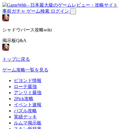
事前ガチャ
ゲーム検索
ログイン
シャドウバース攻略wiki
掲示板Q&A
トップに戻る
ゲーム攻略一覧を見る
ビヨンド情報
ローテ最強
アンリミ最強
2Pick攻略
イベント速報
パズル攻略
実績デッキ
ルムマ掲示板
スキン所持率