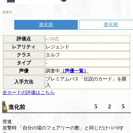
調査中
進化前
進化後
評価点
-
/10点
レアリティ
レジェンド
クラス
エルフ
タイプ
-
声優
調査中
（声優一覧）
プレミアムパス「伝説のカード」を購
入手方法
入
全カードの評価はこちら
5
2
5
進化前
突進
攻撃時
「自分の場のフェアリーの数」と同じだけ+1/+0す