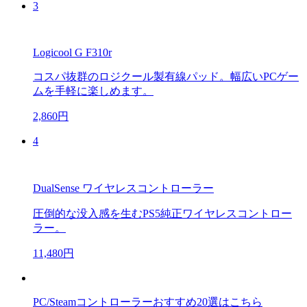
3
Logicool G F310r
コスパ抜群のロジクール製有線パッド。幅広いPCゲー
ムを手軽に楽しめます。
2,860円
4
DualSense ワイヤレスコントローラー
圧倒的な没入感を生むPS5純正ワイヤレスコントロー
ラー。
11,480円
PC/Steamコントローラーおすすめ20選はこちら