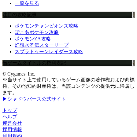
一覧を見る
注目の攻略記事
ポケモンチャンピオンズ攻略
ぽこあポケモン攻略
ポケモンZA攻略
幻想水滸伝スターリープ
スプラトゥーンレイダース攻略
当ゲームタイトルの権利表記
© Cygames, Inc.
※当サイト上で使用しているゲーム画像の著作権および商標
権、その他知的財産権は、当該コンテンツの提供元に帰属し
ます。
▶シャドウバース公式サイト
トップ
ヘルプ
運営会社
採用情報
利用規約