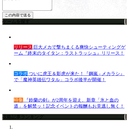
ゲームを探す
リリース
巨大メカで撃ちまくる爽快シューティングゲ
ーム『終末のタイタン：ラストラッシュ』リリース！
コラボ
ついに虎王＆影虎が来た！『鋼嵐 - メカラシ』
で「魔神英雄伝ワタル」コラボ後半が開催！
特集
『鈴蘭の剣』が2周年を迎え、新章「氷と血の
道」を解禁ッ！記念イベントの報酬もお見逃し無く！
攻略記事ランキング