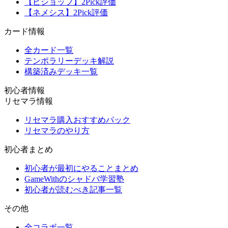
【ビショップ】2Pick評価
【ネメシス】2Pick評価
カード情報
全カード一覧
テンポラリーデッキ解説
構築済みデッキ一覧
初心者情報
リセマラ情報
リセマラ購入おすすめパック
リセマラのやり方
初心者まとめ
初心者が最初にやることまとめ
GameWithのシャドバ学習塾
初心者が読むべき記事一覧
その他
全コラボ一覧