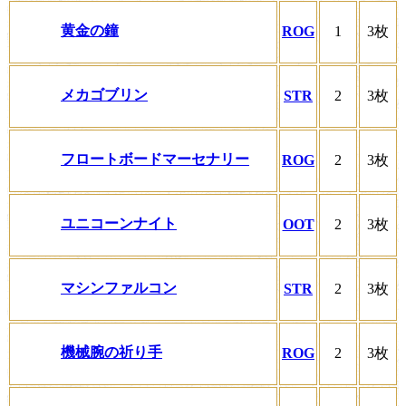
黄金の鐘
ROG
1
3枚
メカゴブリン
STR
2
3枚
フロートボードマーセナリー
ROG
2
3枚
ユニコーンナイト
OOT
2
3枚
マシンファルコン
STR
2
3枚
機械腕の祈り手
ROG
2
3枚