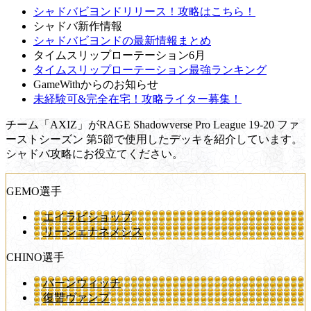
シャドバビヨンドリリース！攻略はこちら！
シャドバ新作情報
シャドバビヨンドの最新情報まとめ
タイムスリップローテーション6月
タイムスリップローテーション最強ランキング
GameWithからのお知らせ
未経験可&完全在宅！攻略ライター募集！
チーム「AXIZ」がRAGE Shadowverse Pro League 19-20 ファ
ーストシーズン 第5節で使用したデッキを紹介しています。
シャドバ攻略にお役立てください。
GEMO選手
エイラビショップ
リーシェナネメシス
CHINO選手
バーンウィッチ
復讐ヴァンプ