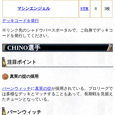
マシンエンジェル
STR
8
3枚
デッキコードを発行
※リンク先のシャドウバースポータルで、ご自身でデッキコ
ードを発行してください。
CHINO選手
注目ポイント
真実の掟の採用
バーンウィッチ
に
真実の掟
が採用されている。プロリーグで
は多様なデッキとマッチすることもあって、長期戦を見据え
たチューンとなっている。
バーンウィッチ