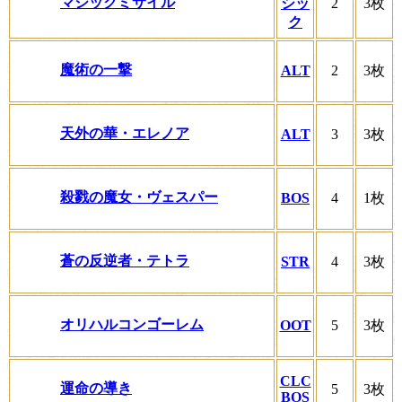
マジックミサイル
シッ
2
3枚
ク
魔術の一撃
ALT
2
3枚
天外の華・エレノア
ALT
3
3枚
殺戮の魔女・ヴェスパー
BOS
4
1枚
蒼の反逆者・テトラ
STR
4
3枚
オリハルコンゴーレム
OOT
5
3枚
CLC
運命の導き
5
3枚
BOS