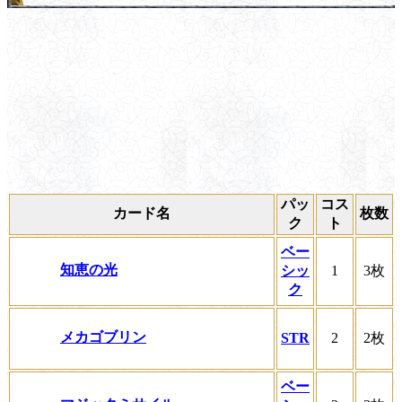
パッ
コス
カード名
枚数
ク
ト
ベー
知恵の光
シッ
1
3枚
ク
メカゴブリン
STR
2
2枚
ベー