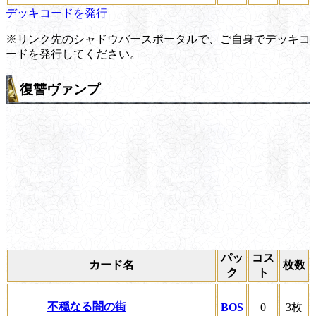
デッキコードを発行
※リンク先のシャドウバースポータルで、ご自身でデッキコ
ードを発行してください。
復讐ヴァンプ
パッ
コス
カード名
枚数
ク
ト
不穏なる闇の街
BOS
0
3枚