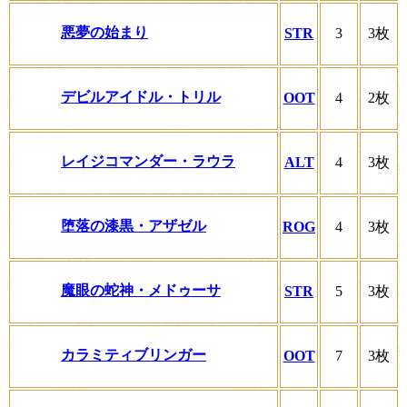
悪夢の始まり
STR
3
3枚
デビルアイドル・トリル
OOT
4
2枚
レイジコマンダー・ラウラ
ALT
4
3枚
堕落の漆黒・アザゼル
ROG
4
3枚
魔眼の蛇神・メドゥーサ
STR
5
3枚
カラミティブリンガー
OOT
7
3枚