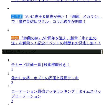
コラボ
ついに虎王＆影虎が来た！『鋼嵐 - メカラシ』
で「魔神英雄伝ワタル」コラボ後半が開催！
特集
『鈴蘭の剣』が2周年を迎え、新章「氷と血の
道」を解禁ッ！記念イベントの報酬もお見逃し無く！
攻略記事ランキング
全カード評価一覧 | 検索機能付き！
1
化かし女将・ホズミの評価と採用デッキ
2
ローテーション最強デッキランキング｜タイムスリッ
プローテーション
3