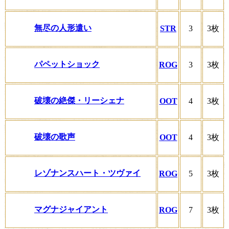
無尽の人形遣い
STR
3
3枚
パペットショック
ROG
3
3枚
破壊の絶傑・リーシェナ
OOT
4
3枚
破壊の歌声
OOT
4
3枚
レゾナンスハート・ツヴァイ
ROG
5
3枚
マグナジャイアント
ROG
7
3枚