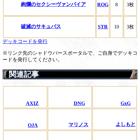
絢爛のセクシーヴァンパイア
ROG
8
3枚
破滅のサキュバス
STR
10
3枚
デッキコードを発行
※リンク先のシャドウバースポータルで、ご自身でデッキコ
ードを発行してください。
関連記事
GxG
AXIZ
DNG
よしもと
マリノス
OJA