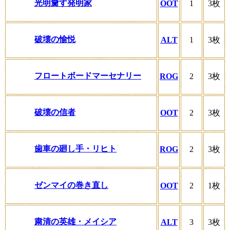
光明齎す発明家
OOT
1
3枚
破壊の愉悦
ALT
1
3枚
フロートボードマーセナリー
ROG
2
3枚
破壊の信者
OOT
2
3枚
歯車の廻し手・リヒト
ROG
2
3枚
ゼンマイの巻き直し
OOT
2
1枚
粛清の英雄・メイシア
ALT
3
3枚