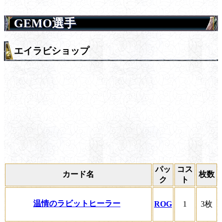
GEMO選手
エイラビショップ
パッ
コス
カード名
枚数
ク
ト
温情のラビットヒーラー
ROG
1
3枚