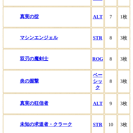
真実の掟
ALT
7
1枚
マシンエンジェル
STR
8
3枚
双刃の魔剣士
ROG
8
3枚
ベー
炎の握撃
シッ
8
3枚
ク
真実の狂信者
ALT
9
3枚
未知の求道者・クラーク
STR
10
3枚