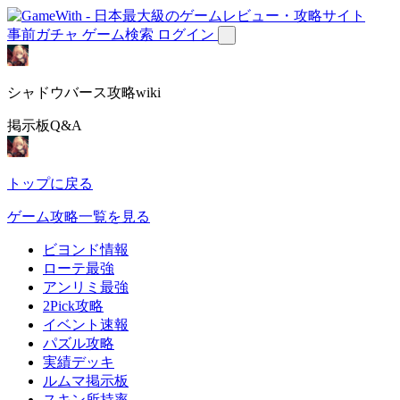
事前ガチャ
ゲーム検索
ログイン
シャドウバース攻略wiki
掲示板Q&A
トップに戻る
ゲーム攻略一覧を見る
ビヨンド情報
ローテ最強
アンリミ最強
2Pick攻略
イベント速報
パズル攻略
実績デッキ
ルムマ掲示板
スキン所持率