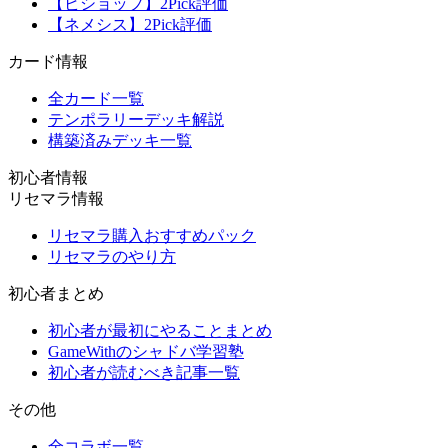
【ビショップ】2Pick評価
【ネメシス】2Pick評価
カード情報
全カード一覧
テンポラリーデッキ解説
構築済みデッキ一覧
初心者情報
リセマラ情報
リセマラ購入おすすめパック
リセマラのやり方
初心者まとめ
初心者が最初にやることまとめ
GameWithのシャドバ学習塾
初心者が読むべき記事一覧
その他
全コラボ一覧