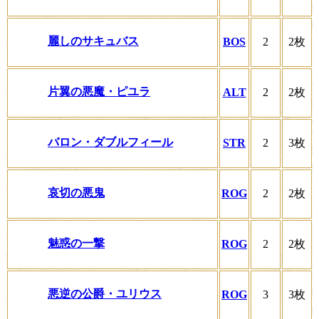
麗しのサキュバス
BOS
2
2枚
片翼の悪魔・ピユラ
ALT
2
2枚
バロン・ダブルフィール
STR
2
3枚
哀切の悪鬼
ROG
2
2枚
魅惑の一撃
ROG
2
2枚
悪逆の公爵・ユリウス
ROG
3
3枚