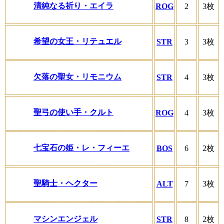
清純なる祈り・エイラ
ROG
2
3枚
希望の女王・リテュエル
STR
3
3枚
欠落の聖女・リモニウム
STR
4
3枚
聖弓の使い手・クルト
ROG
4
3枚
七宝石の姫・レ・フィーエ
BOS
6
2枚
聖騎士・ヘクター
ALT
7
3枚
マシンエンジェル
STR
8
2枚