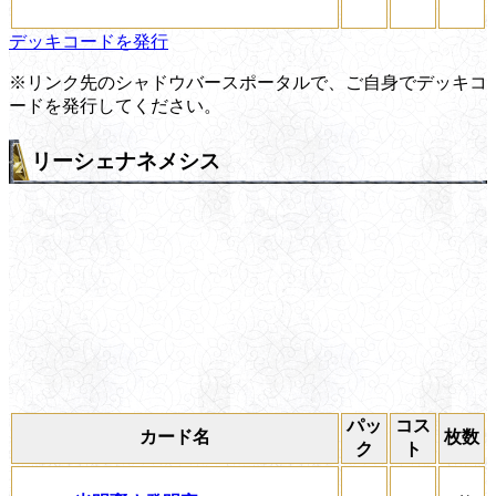
デッキコードを発行
※リンク先のシャドウバースポータルで、ご自身でデッキコ
ードを発行してください。
リーシェナネメシス
パッ
コス
カード名
枚数
ク
ト