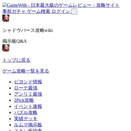
事前ガチャ
ゲーム検索
ログイン
シャドウバース攻略wiki
掲示板Q&A
トップに戻る
ゲーム攻略一覧を見る
ビヨンド情報
ローテ最強
アンリミ最強
2Pick攻略
イベント速報
パズル攻略
実績デッキ
ルムマ掲示板
スキン所持率