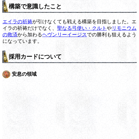
構築で意識したこと
エイラの祈祷
が引けなくても戦える構築を目指しました。エ
イラの祈祷だけでなく、
聖なる弓使い・クルト
や
リモニウム
の救済
から加わる
ヘヴンリーイージス
での勝利も狙えるよう
になっています。
採用カードについて
安息の領域