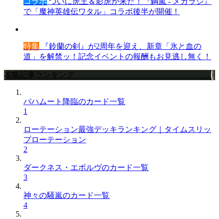
コラボ
ついに虎王＆影虎が来た！『鋼嵐 - メカラシ』
で「魔神英雄伝ワタル」コラボ後半が開催！
特集
『鈴蘭の剣』が2周年を迎え、新章「氷と血の
道」を解禁ッ！記念イベントの報酬もお見逃し無く！
攻略記事ランキング
バハムート降臨のカード一覧
1
ローテーション最強デッキランキング｜タイムスリッ
プローテーション
2
ダークネス・エボルヴのカード一覧
3
神々の騒嵐のカード一覧
4