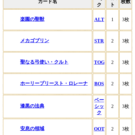
カード名
枚数
ク
ト
楽園の聖獣
ALT
1
3枚
メカゴブリン
STR
2
3枚
聖なる弓使い・クルト
TOG
2
3枚
ホーリープリースト・ロレーナ
BOS
2
3枚
ベー
漆黒の法典
シッ
2
3枚
ク
安息の領域
OOT
2
3枚