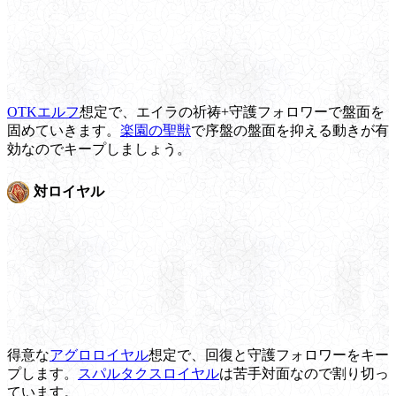
OTKエルフ
想定で、エイラの祈祷+守護フォロワーで盤面を
固めていきます。
楽園の聖獣
で序盤の盤面を抑える動きが有
効なのでキープしましょう。
対ロイヤル
得意な
アグロロイヤル
想定で、回復と守護フォロワーをキー
プします。
スパルタクスロイヤル
は苦手対面なので割り切っ
ています。