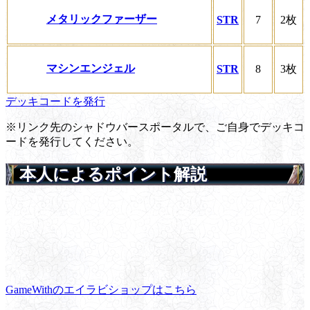
メタリックファーザー
STR
7
2枚
マシンエンジェル
STR
8
3枚
デッキコードを発行
※リンク先のシャドウバースポータルで、ご自身でデッキコ
ードを発行してください。
本人によるポイント解説
GameWithのエイラビショップはこちら