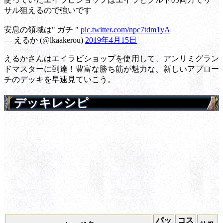
サル狙えるので強いです
安息の領域は" ガチ "
pic.twitter.com/npc7tdm1yA
— えるか (@lkaakerou)
2019年4月15日
えるかさんはエイラビショップを使用して、アンリミグラン
ドマスターに到達！豊富な勝ち筋が魅力な、新しいアプロー
チのデッキを早速見ていこう。
デッキレシピ
パッ
コス