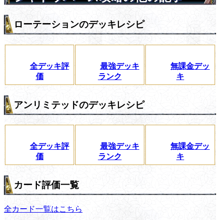
ローテーションのデッキレシピ
全デッキ評
最強デッキ
無課金デッ
価
ランク
キ
アンリミテッドのデッキレシピ
全デッキ評
最強デッキ
無課金デッ
価
ランク
キ
カード評価一覧
全カード一覧はこちら