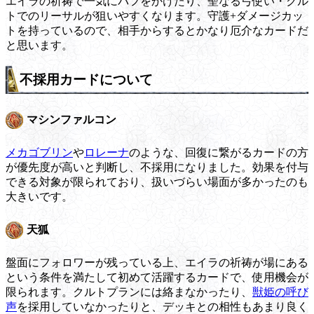
エイラの祈祷で一気にバフをかけたり、聖なる弓使い・クル
トでのリーサルが狙いやすくなります。守護+ダメージカッ
トを持っているので、相手からするとかなり厄介なカードだ
と思います。
不採用カードについて
マシンファルコン
メカゴブリン
や
ロレーナ
のような、回復に繋がるカードの方
が優先度が高いと判断し、不採用になりました。効果を付与
できる対象が限られており、扱いづらい場面が多かったのも
大きいです。
天狐
盤面にフォロワーが残っている上、エイラの祈祷が場にある
という条件を満たして初めて活躍するカードで、使用機会が
限られます。クルトプランには絡まなかったり、
獣姫の呼び
声
を採用していなかったりと、デッキとの相性もあまり良く