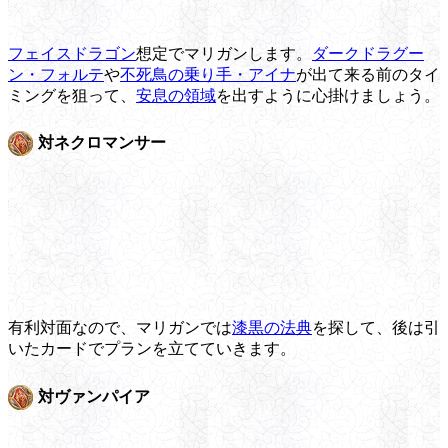
フェイスドラゴン
想定でマリガンします。
ダークドラグー
ン・フォルテ
や
不死鳥の乗り手・アイナ
が出て来る前のタイ
ミングを狙って、
安息の領域
を出すように心掛けましょう。
対ネクロマンサー
有利対面なので、マリガンでは
漆黒の法典
を探して、後は引
いたカードでプランを立てていきます。
対ヴァンパイア