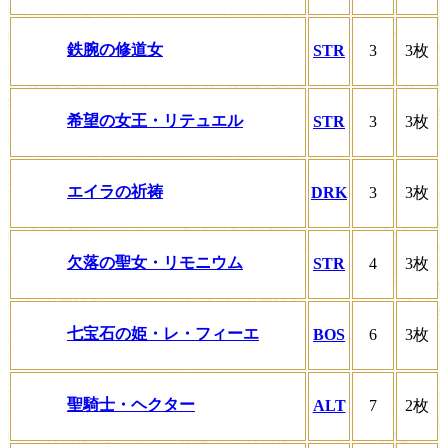
鉄腕の修道女
STR
3
3枚
希望の女王・リテュエル
STR
3
3枚
エイラの祈祷
DRK
3
3枚
欠落の聖女・リモニウム
STR
4
3枚
七宝石の姫・レ・フィーエ
BOS
6
3枚
聖騎士・ヘクター
ALT
7
2枚