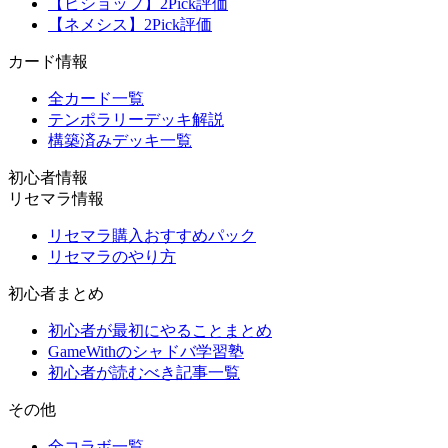
【ビショップ】2Pick評価
【ネメシス】2Pick評価
カード情報
全カード一覧
テンポラリーデッキ解説
構築済みデッキ一覧
初心者情報
リセマラ情報
リセマラ購入おすすめパック
リセマラのやり方
初心者まとめ
初心者が最初にやることまとめ
GameWithのシャドバ学習塾
初心者が読むべき記事一覧
その他
全コラボ一覧