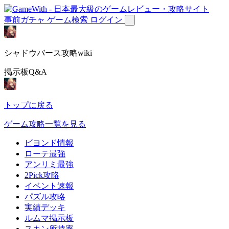
事前ガチャ
ゲーム検索
ログイン
シャドウバース攻略wiki
掲示板Q&A
トップに戻る
ゲーム攻略一覧を見る
ビヨンド情報
ローテ最強
アンリミ最強
2Pick攻略
イベント速報
パズル攻略
実績デッキ
ルムマ掲示板
スキン所持率