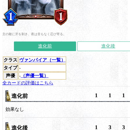
主の敵に牙を剝き、夜は音もなく忍び寄る。
進化前
進化後
クラス
ヴァンパイア（一覧）
タイプ
-
声優
-
（声優一覧）
全カードの評価はこちら
1
1
1
進化前
効果なし
1
3
3
進化後