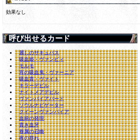
効果なし
呼び出せるカード
麗しのサキュバス
吸血姫・ヴァンピィ
モルモ
宵の吸血鬼・ヴァーニア
吸血貴・ヴァイト
キラーデビル
ナイトメアデビル
ヴァンパイアバード
ソウルナビゲーター
クイーンヴァンパイア
血統の発現
貴き血牙
眷属の召喚
夜の群れ