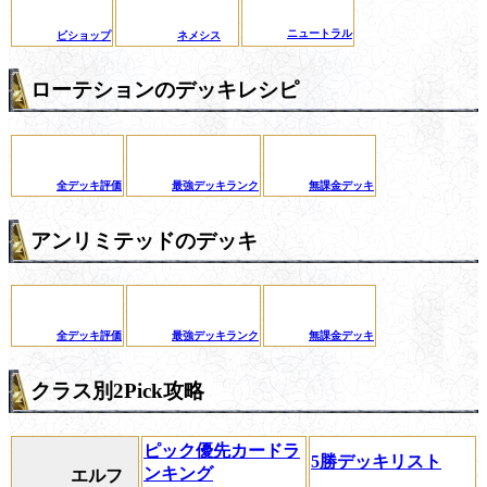
ニュートラル
ビショップ
ネメシス
ローテションのデッキレシピ
全デッキ評価
最強デッキランク
無課金デッキ
アンリミテッドのデッキ
全デッキ評価
最強デッキランク
無課金デッキ
クラス別2Pick攻略
ピック優先カードラ
5勝デッキリスト
ンキング
エルフ