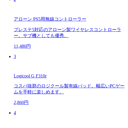
アローン PS5用無線コントローラー
プレステ5対応のアローン製ワイヤレスコントローラ
ー。サブ機としても優秀。
11,480円
3
Logicool G F310r
コスパ抜群のロジクール製有線パッド。幅広いPCゲー
ムを手軽に楽しめます。
2,860円
4