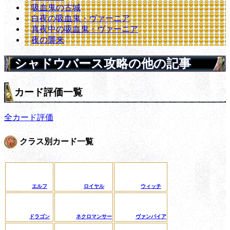
吸血鬼の古城
白夜の吸血鬼・ヴァーニア
真夜中の吸血鬼・ヴァーニア
夜の襲来
シャドウバース攻略の他の記事
カード評価一覧
全カード評価
クラス別カード一覧
エルフ
ロイヤル
ウィッチ
ドラゴン
ネクロマンサー
ヴァンパイア