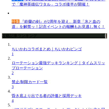
で「魔神英雄伝ワタル」コラボ後半が開催！
特集
『鈴蘭の剣』が2周年を迎え、新章「氷と血の
道」を解禁ッ！記念イベントの報酬もお見逃し無く！
攻略記事ランキング
ちいかわコラボまとめ｜ちいかわビンゴ
1
ローテーション最強デッキランキング｜タイムスリッ
プローテーション
2
禁止/制限カード一覧
3
昏き底より出でる者の評価と採用デッキ
4