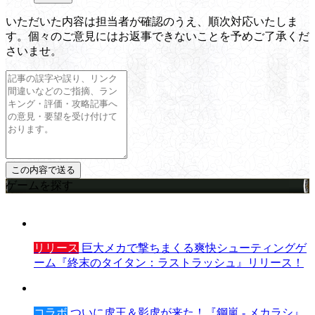
いただいた内容は担当者が確認のうえ、順次対応いたしま
す。個々のご意見にはお返事できないことを予めご了承くだ
さいませ。
ゲームを探す
リリース
巨大メカで撃ちまくる爽快シューティングゲ
ーム『終末のタイタン：ラストラッシュ』リリース！
コラボ
ついに虎王＆影虎が来た！『鋼嵐 - メカラシ』