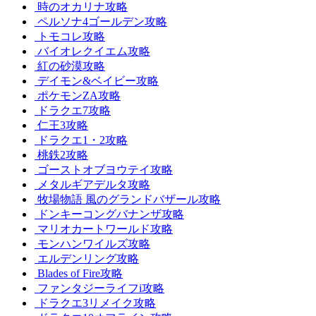
時のオカリナ攻略
ペルソナ4ゴールデン攻略
トモコレ攻略
バイオレクイエム攻略
紅の砂漠攻略
デイモン&ベイビー攻略
ポケモンZA攻略
ドラクエ7攻略
仁王3攻略
ドラクエ1・2攻略
桃鉄2攻略
ゴーストオブヨウテイ攻略
メタルギアデルタ攻略
牧場物語 風のグランドバザール攻略
ドンキーコングバナンザ攻略
マリオカートワールド攻略
モンハンワイルズ攻略
エルデンリング攻略
Blades of Fire攻略
ファンタジーライフi攻略
ドラクエ3リメイク攻略