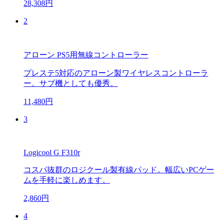
28,308円
2
アローン PS5用無線コントローラー
プレステ5対応のアローン製ワイヤレスコントローラ
ー。サブ機としても優秀。
11,480円
3
Logicool G F310r
コスパ抜群のロジクール製有線パッド。幅広いPCゲー
ムを手軽に楽しめます。
2,860円
4