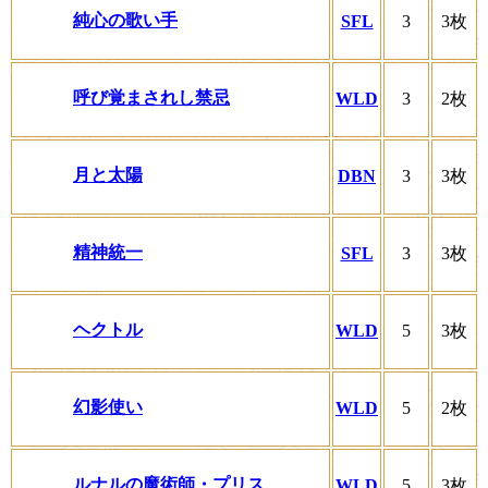
純心の歌い手
SFL
3
3枚
呼び覚まされし禁忌
WLD
3
2枚
月と太陽
DBN
3
3枚
精神統一
SFL
3
3枚
ヘクトル
WLD
5
3枚
幻影使い
WLD
5
2枚
ルナルの魔術師・プリス
WLD
5
3枚