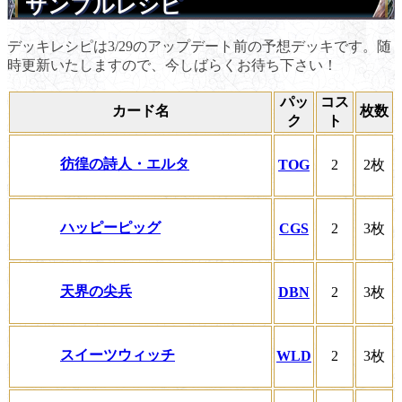
サンプルレシピ
デッキレシピは3/29のアップデート前の予想デッキです。随
時更新いたしますので、今しばらくお待ち下さい！
パッ
コス
カード名
枚数
ク
ト
彷徨の詩人・エルタ
TOG
2
2枚
ハッピーピッグ
CGS
2
3枚
天界の尖兵
DBN
2
3枚
スイーツウィッチ
WLD
2
3枚