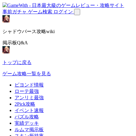
事前ガチャ
ゲーム検索
ログイン
シャドウバース攻略wiki
掲示板Q&A
トップに戻る
ゲーム攻略一覧を見る
ビヨンド情報
ローテ最強
アンリミ最強
2Pick攻略
イベント速報
パズル攻略
実績デッキ
ルムマ掲示板
スキン所持率