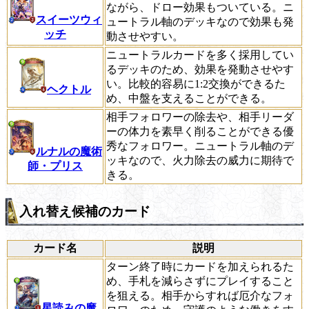
ながら、ドロー効果もついている。ニ
スイーツウィ
ュートラル軸のデッキなので効果も発
ッチ
動させやすい。
ニュートラルカードを多く採用してい
るデッキのため、効果を発動させやす
い。比較的容易に1:2交換ができるた
ヘクトル
め、中盤を支えることができる。
相手フォロワーの除去や、相手リーダ
ーの体力を素早く削ることができる優
秀なフォロワー。ニュートラル軸のデ
ルナルの魔術
ッキなので、火力除去の威力に期待で
師・プリス
きる。
入れ替え候補のカード
カード名
説明
ターン終了時にカードを加えられるた
め、手札を減らさずにプレイすること
を狙える。相手からすれば厄介なフォ
星読みの魔