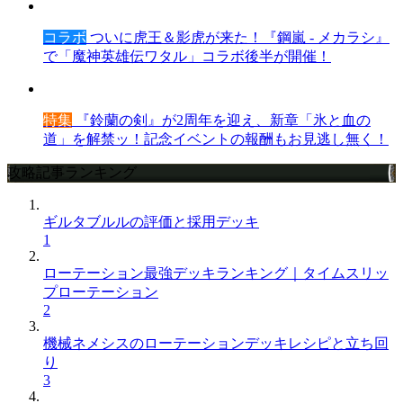
コラボ
ついに虎王＆影虎が来た！『鋼嵐 - メカラシ』
で「魔神英雄伝ワタル」コラボ後半が開催！
特集
『鈴蘭の剣』が2周年を迎え、新章「氷と血の
道」を解禁ッ！記念イベントの報酬もお見逃し無く！
攻略記事ランキング
ギルタブルルの評価と採用デッキ
1
ローテーション最強デッキランキング｜タイムスリッ
プローテーション
2
機械ネメシスのローテーションデッキレシピと立ち回
り
3