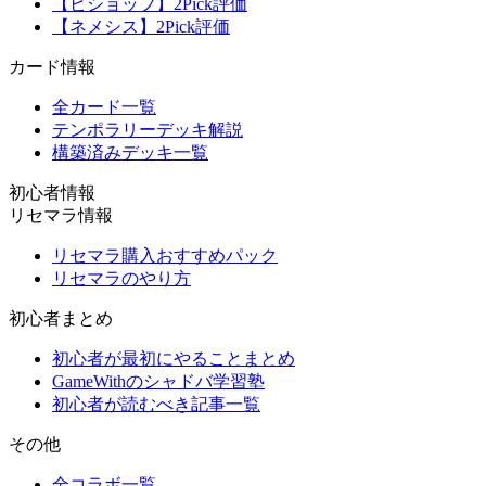
【ビショップ】2Pick評価
【ネメシス】2Pick評価
カード情報
全カード一覧
テンポラリーデッキ解説
構築済みデッキ一覧
初心者情報
リセマラ情報
リセマラ購入おすすめパック
リセマラのやり方
初心者まとめ
初心者が最初にやることまとめ
GameWithのシャドバ学習塾
初心者が読むべき記事一覧
その他
全コラボ一覧