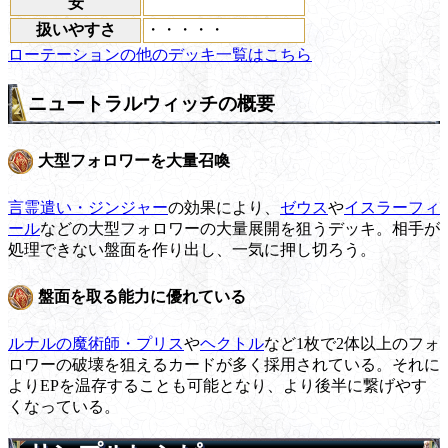
安
扱いやすさ
・・・・・
ローテーションの他のデッキ一覧はこちら
ニュートラルウィッチの概要
大型フォロワーを大量召喚
言霊遣い・ジンジャー
の効果により、
ゼウス
や
イスラーフィ
ール
などの大型フォロワーの大量展開を狙うデッキ。相手が
処理できない盤面を作り出し、一気に押し切ろう。
盤面を取る能力に優れている
ルナルの魔術師・プリス
や
ヘクトル
など1枚で2体以上のフォ
ロワーの破壊を狙えるカードが多く採用されている。それに
よりEPを温存することも可能となり、より後半に繋げやす
くなっている。