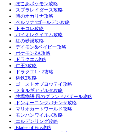
ぽこあポケモン攻略
スプラレイダース攻略
時のオカリナ攻略
ペルソナ4ゴールデン攻略
トモコレ攻略
バイオレクイエム攻略
紅の砂漠攻略
デイモン&ベイビー攻略
ポケモンZA攻略
ドラクエ7攻略
仁王3攻略
ドラクエ1・2攻略
桃鉄2攻略
ゴーストオブヨウテイ攻略
メタルギアデルタ攻略
牧場物語 風のグランドバザール攻略
ドンキーコングバナンザ攻略
マリオカートワールド攻略
モンハンワイルズ攻略
エルデンリング攻略
Blades of Fire攻略