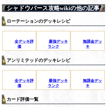
シャドウバース攻略wikiの他の記事
ローテーションのデッキレシピ
全デッキ評
最強デッキ
無課金デッ
価
ランク
キ
アンリミテッドのデッキレシピ
全デッキ評
最強デッキ
無課金デッ
価
ランク
キ
カード評価一覧