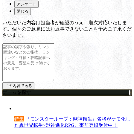
アンケート
閉じる
いただいた内容は担当者が確認のうえ、順次対応いたしま
す。個々のご意見にはお返事できないことを予めご了承くだ
さいませ。
ゲームを探す
特集
『モンスターループ：獣神転生』名将がケモ化し
た異世界転生×獣神進化RPG。事前登録受付中！