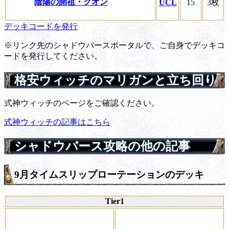
陰陽の開祖・クオン
UCL
15
3枚
デッキコードを発行
※リンク先のシャドウバースポータルで、ご自身でデッキコ
ードを発行してください。
格安ウィッチのマリガンと立ち回り
式神ウィッチのページをご確認ください。
式神ウィッチの記事はこちら
シャドウバース攻略の他の記事
9月タイムスリップローテーションのデッキ
Tier1