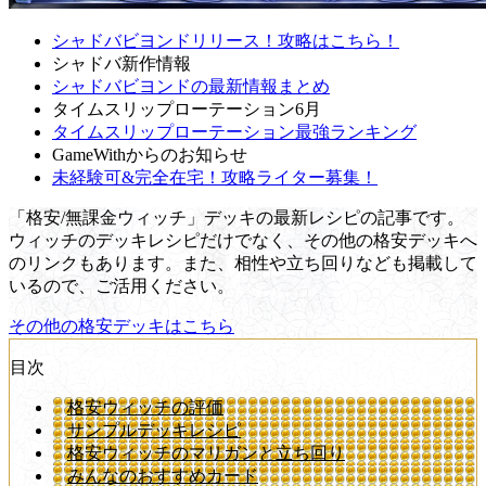
シャドバビヨンドリリース！攻略はこちら！
シャドバ新作情報
シャドバビヨンドの最新情報まとめ
タイムスリップローテーション6月
タイムスリップローテーション最強ランキング
GameWithからのお知らせ
未経験可&完全在宅！攻略ライター募集！
「格安/無課金ウィッチ」デッキの最新レシピの記事です。
ウィッチのデッキレシピだけでなく、その他の格安デッキへ
のリンクもあります。また、相性や立ち回りなども掲載して
いるので、ご活用ください。
その他の格安デッキはこちら
目次
格安ウィッチの評価
サンプルデッキレシピ
格安ウィッチのマリガンと立ち回り
みんなのおすすめカード