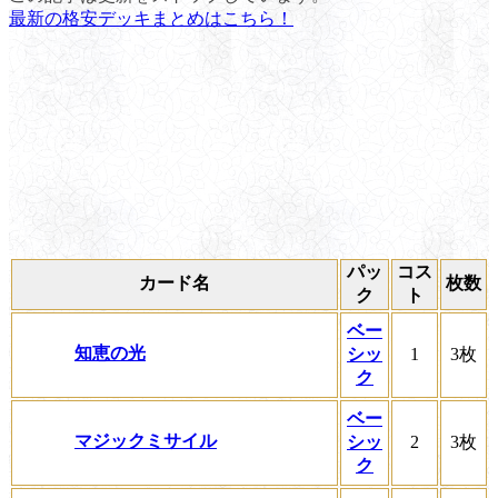
最新の格安デッキまとめはこちら！
パッ
コス
カード名
枚数
ク
ト
ベー
知恵の光
シッ
1
3枚
ク
ベー
マジックミサイル
シッ
2
3枚
ク