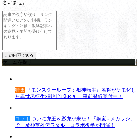
さいませ。
ゲームを探す
特集
『モンスターループ：獣神転生』名将がケモ化し
た異世界転生×獣神進化RPG。事前登録受付中！
コラボ
ついに虎王＆影虎が来た！『鋼嵐 - メカラシ』
で「魔神英雄伝ワタル」コラボ後半が開催！