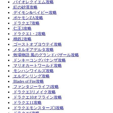
バイオレクイエム攻略
紅の砂漠攻略
デイモン&ベイビー攻略
ポケモンZA攻略
ドラクエ7攻略
仁王3攻略
ドラクエ1・2攻略
桃鉄2攻略
ゴーストオブヨウテイ攻略
メタルギアデルタ攻略
牧場物語 風のグランドバザール攻略
ドンキーコングバナンザ攻略
マリオカートワールド攻略
モンハンワイルズ攻略
エルデンリング攻略
Blades of Fire攻略
ファンタジーライフi攻略
ドラクエ3リメイク攻略
ドラクエ10オフライン攻略
ドラクエ11攻略
ドラクエモンスターズ3攻略