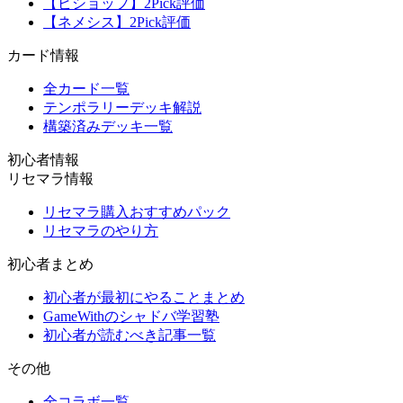
【ビショップ】2Pick評価
【ネメシス】2Pick評価
カード情報
全カード一覧
テンポラリーデッキ解説
構築済みデッキ一覧
初心者情報
リセマラ情報
リセマラ購入おすすめパック
リセマラのやり方
初心者まとめ
初心者が最初にやることまとめ
GameWithのシャドバ学習塾
初心者が読むべき記事一覧
その他
全コラボ一覧