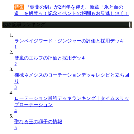
特集
『鈴蘭の剣』が2周年を迎え、新章「氷と血の
道」を解禁ッ！記念イベントの報酬もお見逃し無く！
攻略記事ランキング
ランペイジワード・ジンジャーの評価と採用デッキ
1
硬嵐のエルフの評価と採用デッキ
2
機械ネメシスのローテーションデッキレシピと立ち回
り
3
ローテーション最強デッキランキング｜タイムスリッ
プローテーション
4
聖なる王の獅子の情報
5