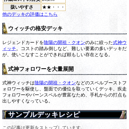
扱いやすさ
★★・・・
他のデッキの評価はこちら
ウィッチの格安デッキ
レジェンドカードを
陰陽の開祖・クオン
のみに絞った
式神ウ
ィッチ
。コストの踏み倒しなど、難しい要素の多いデッキだ
が、使いこなすことができれば頼もしい存在となる。
式神フォロワーを大量展開
式神ウィッチは
陰陽の開祖・クオン
などのスペルブーストフ
ォロワーを駆使し、盤面での優位を取っていくデッキ。疾走
フォロワーやバーンスペルが豊富なため、手札からの打点も
出しやすくなっている。
サンプルデッキレシピ
この記事は更新をストップしています。