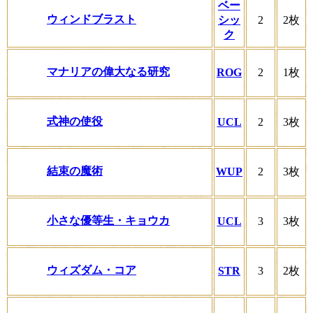
ベー
ウィンドブラスト
シッ
2
2枚
ク
マナリアの偉大なる研究
ROG
2
1枚
式神の使役
UCL
2
3枚
結束の魔術
WUP
2
3枚
小さな優等生・キョウカ
UCL
3
3枚
ウィズダム・コア
STR
3
2枚