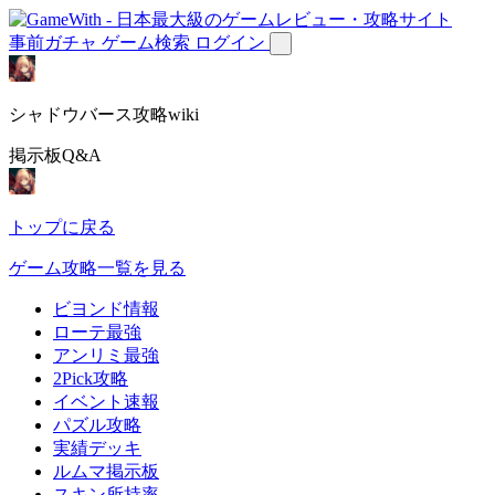
事前ガチャ
ゲーム検索
ログイン
シャドウバース攻略wiki
掲示板Q&A
トップに戻る
ゲーム攻略一覧を見る
ビヨンド情報
ローテ最強
アンリミ最強
2Pick攻略
イベント速報
パズル攻略
実績デッキ
ルムマ掲示板
スキン所持率