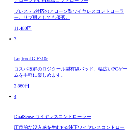
アローン PS5用無線コントローラー
プレステ5対応のアローン製ワイヤレスコントローラ
ー。サブ機としても優秀。
11,480円
3
Logicool G F310r
コスパ抜群のロジクール製有線パッド。幅広いPCゲー
ムを手軽に楽しめます。
2,860円
4
DualSense ワイヤレスコントローラー
圧倒的な没入感を生むPS5純正ワイヤレスコントロー