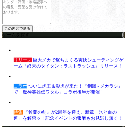
ゲームを探す
リリース
巨大メカで撃ちまくる爽快シューティングゲ
ーム『終末のタイタン：ラストラッシュ』リリース！
コラボ
ついに虎王＆影虎が来た！『鋼嵐 - メカラシ』
で「魔神英雄伝ワタル」コラボ後半が開催！
特集
『鈴蘭の剣』が2周年を迎え、新章「氷と血の
道」を解禁ッ！記念イベントの報酬もお見逃し無く！