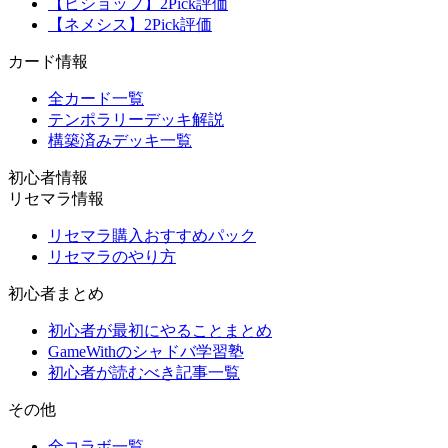
【ビショップ】2Pick評価
【ネメシス】2Pick評価
カード情報
全カード一覧
テンポラリーデッキ解説
構築済みデッキ一覧
初心者情報
リセマラ情報
リセマラ購入おすすめパック
リセマラのやり方
初心者まとめ
初心者が最初にやることまとめ
GameWithのシャドバ学習塾
初心者が読むべき記事一覧
その他
全コラボ一覧