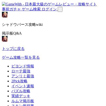
事前ガチャ
ゲーム検索
ログイン
シャドウバース攻略wiki
掲示板Q&A
トップに戻る
ゲーム攻略一覧を見る
ビヨンド情報
ローテ最強
アンリミ最強
2Pick攻略
イベント速報
パズル攻略
実績デッキ
ルムマ掲示板
スキン所持率