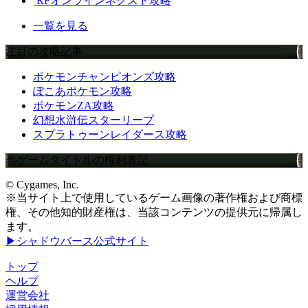
RFオンラインネクスト攻略
一覧を見る
注目の攻略記事
ポケモンチャンピオンズ攻略
ぽこあポケモン攻略
ポケモンZA攻略
幻想水滸伝スターリープ
スプラトゥーンレイダース攻略
当ゲームタイトルの権利表記
© Cygames, Inc.
※当サイト上で使用しているゲーム画像の著作権および商標
権、その他知的財産権は、当該コンテンツの提供元に帰属し
ます。
▶シャドウバース公式サイト
トップ
ヘルプ
運営会社