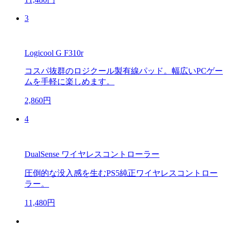
3
Logicool G F310r
コスパ抜群のロジクール製有線パッド。幅広いPCゲー
ムを手軽に楽しめます。
2,860円
4
DualSense ワイヤレスコントローラー
圧倒的な没入感を生むPS5純正ワイヤレスコントロー
ラー。
11,480円