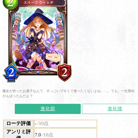
魔女が作ったお菓子なんて、すっごいブキミで食べたくないよね……。でも、一生懸命
がんばったんだよ？
進化前
進化後
ローテ評価
-
/10点
アンリミ評
7.0
/10点