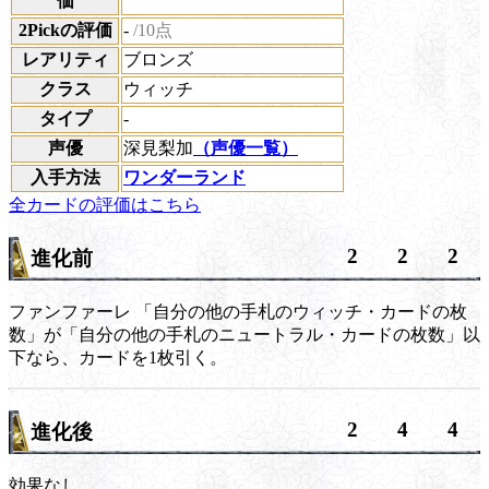
価
2Pickの評価
-
/10点
レアリティ
ブロンズ
クラス
ウィッチ
タイプ
-
声優
深見梨加
（声優一覧）
入手方法
ワンダーランド
全カードの評価はこちら
2
2
2
進化前
ファンファーレ
「自分の他の手札のウィッチ・カードの枚
数」が「自分の他の手札のニュートラル・カードの枚数」以
下なら、カードを1枚引く。
2
4
4
進化後
効果なし