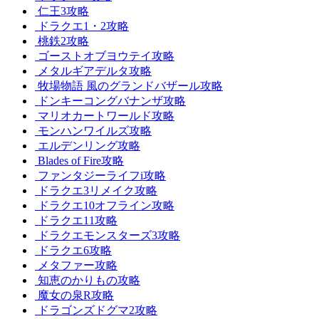
仁王3攻略
ドラクエ1・2攻略
桃鉄2攻略
ゴーストオブヨウテイ攻略
メタルギアデルタ攻略
牧場物語 風のグランドバザール攻略
ドンキーコングバナンザ攻略
マリオカートワールド攻略
モンハンワイルズ攻略
エルデンリング攻略
Blades of Fire攻略
ファンタジーライフi攻略
ドラクエ3リメイク攻略
ドラクエ10オフライン攻略
ドラクエ11攻略
ドラクエモンスターズ3攻略
ドラクエ6攻略
メタファー攻略
知恵のかりもの攻略
魔女の泉R攻略
ドラゴンズドグマ2攻略