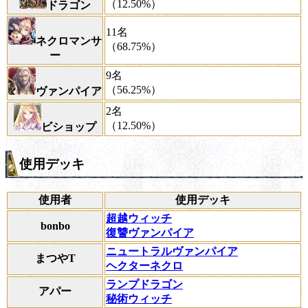
（12.50%）
ドラゴン
11名
ネクロマンサ
（68.75%）
ー
9名
（56.25%）
ヴァンパイア
2名
（12.50%）
ビショップ
使用デッキ
使用者
使用デッキ
超越ウィッチ
bonbo
復讐ヴァンパイア
ニュートラルヴァンパイア
まつやT
ヘクターネクロ
ランプドラゴン
アパー
秘術ウィッチ