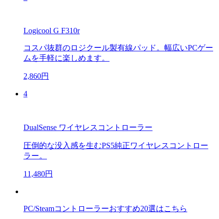
Logicool G F310r
コスパ抜群のロジクール製有線パッド。幅広いPCゲー
ムを手軽に楽しめます。
2,860円
4
DualSense ワイヤレスコントローラー
圧倒的な没入感を生むPS5純正ワイヤレスコントロー
ラー。
11,480円
PC/Steamコントローラーおすすめ20選はこちら