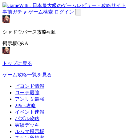
事前ガチャ
ゲーム検索
ログイン
シャドウバース攻略wiki
掲示板Q&A
トップに戻る
ゲーム攻略一覧を見る
ビヨンド情報
ローテ最強
アンリミ最強
2Pick攻略
イベント速報
パズル攻略
実績デッキ
ルムマ掲示板
スキン所持率