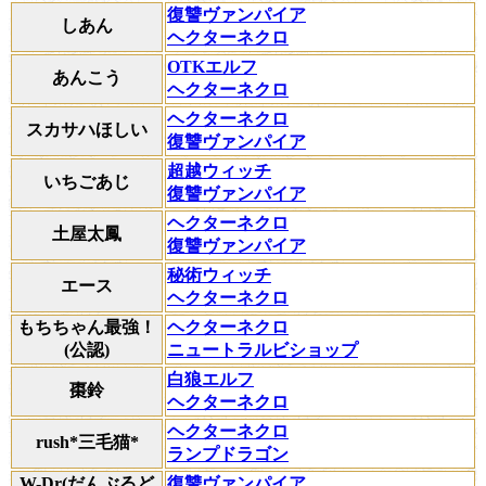
復讐ヴァンパイア
しあん
ヘクターネクロ
OTKエルフ
あんこう
ヘクターネクロ
ヘクターネクロ
スカサハほしい
復讐ヴァンパイア
超越ウィッチ
いちごあじ
復讐ヴァンパイア
ヘクターネクロ
土屋太鳳
復讐ヴァンパイア
秘術ウィッチ
エース
ヘクターネクロ
もちちゃん最強！
ヘクターネクロ
(公認)
ニュートラルビショップ
白狼エルフ
棗鈴
ヘクターネクロ
ヘクターネクロ
rush*三毛猫*
ランプドラゴン
W-Dr(だんぶるど
復讐ヴァンパイア