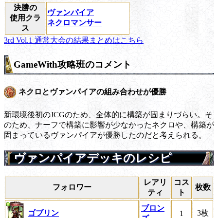
決勝の
ヴァンパイア
使用クラ
ネクロマンサー
ス
3rd Vol.1 通常大会の結果まとめはこちら
GameWith攻略班のコメント
ネクロとヴァンパイアの組み合わせが優勝
新環境後初のJCGのため、全体的に構築が固まりづらい。そ
のため、ナーフで構築に影響が少なかったネクロや、構築が
固まっているヴァンパイアが優勝したのだと考えられる。
ヴァンパイアデッキのレシピ
レアリ
コス
フォロワー
枚数
ティ
ト
ブロン
ゴブリン
3枚
1