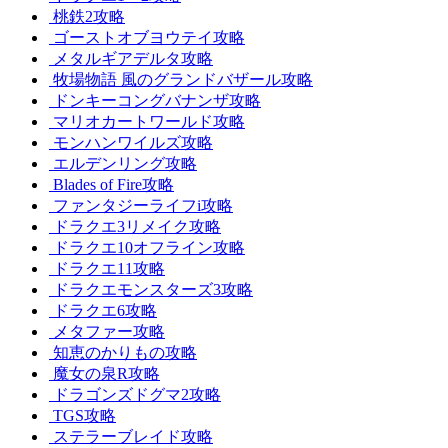
桃鉄2攻略
ゴーストオブヨウテイ攻略
メタルギアデルタ攻略
牧場物語 風のグランドバザール攻略
ドンキーコングバナンザ攻略
マリオカートワールド攻略
モンハンワイルズ攻略
エルデンリング攻略
Blades of Fire攻略
ファンタジーライフi攻略
ドラクエ3リメイク攻略
ドラクエ10オフライン攻略
ドラクエ11攻略
ドラクエモンスターズ3攻略
ドラクエ6攻略
メタファー攻略
知恵のかりもの攻略
魔女の泉R攻略
ドラゴンズドグマ2攻略
TGS攻略
ステラーブレイド攻略