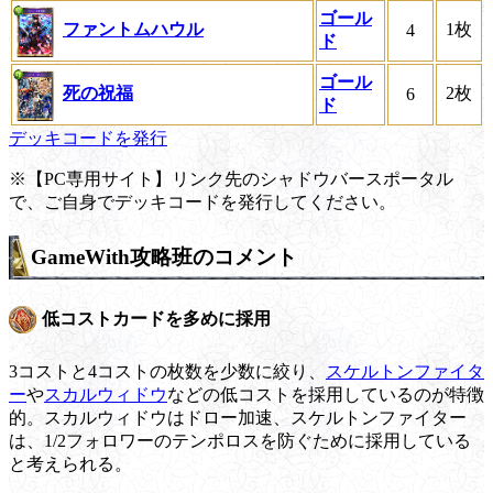
ゴール
ファントムハウル
1枚
4
ド
ゴール
死の祝福
2枚
6
ド
デッキコードを発行
※【PC専用サイト】リンク先のシャドウバースポータル
で、ご自身でデッキコードを発行してください。
GameWith攻略班のコメント
低コストカードを多めに採用
3コストと4コストの枚数を少数に絞り、
スケルトンファイタ
ー
や
スカルウィドウ
などの低コストを採用しているのが特徴
的。スカルウィドウはドロー加速、スケルトンファイター
は、1/2フォロワーのテンポロスを防ぐために採用している
と考えられる。