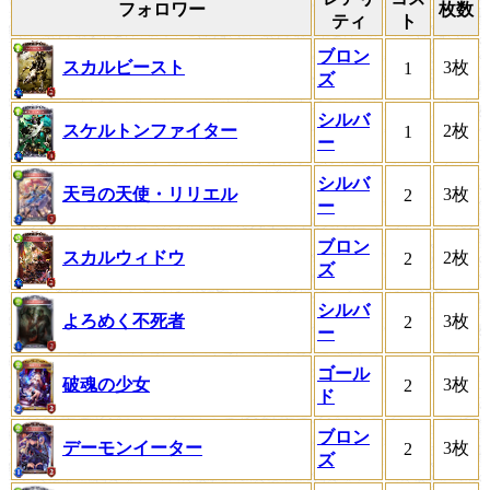
フォロワー
枚数
ティ
ト
ブロン
スカルビースト
3枚
1
ズ
シルバ
スケルトンファイター
2枚
1
ー
シルバ
天弓の天使・リリエル
3枚
2
ー
ブロン
スカルウィドウ
2枚
2
ズ
シルバ
よろめく不死者
3枚
2
ー
ゴール
破魂の少女
3枚
2
ド
ブロン
デーモンイーター
3枚
2
ズ