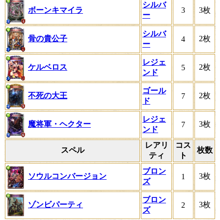
シルバ
ボーンキマイラ
3
3枚
ー
シルバ
骨の貴公子
2枚
4
ー
レジェ
ケルベロス
2枚
5
ンド
ゴール
不死の大王
2枚
7
ド
レジェ
魔将軍・ヘクター
3枚
7
ンド
レアリ
コス
スペル
枚数
ティ
ト
ブロン
ソウルコンバージョン
3枚
1
ズ
ブロン
ゾンビパーティ
3枚
2
ズ