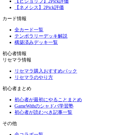
【ビショップ】2Pick評価
【ネメシス】2Pick評価
カード情報
全カード一覧
テンポラリーデッキ解説
構築済みデッキ一覧
初心者情報
リセマラ情報
リセマラ購入おすすめパック
リセマラのやり方
初心者まとめ
初心者が最初にやることまとめ
GameWithのシャドバ学習塾
初心者が読むべき記事一覧
その他
全コラボ一覧