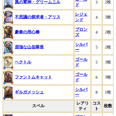
風の軍神・グリームニル
2枚
3
ド
レジェ
不思議の探求者・アリス
3枚
4
ンド
ブロン
豪拳の用心棒
2枚
4
ズ
シルバ
屈強な山岳隊長
2枚
5
ー
ゴール
ヘクトル
3枚
5
ド
ゴール
ファントムキャット
3枚
6
ド
シルバ
ギルガメッシュ
1枚
8
ー
レアリ
コス
スペル
枚数
ティ
ト