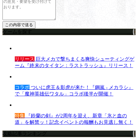
ゲームを探す
リリース
巨大メカで撃ちまくる爽快シューティングゲ
ーム『終末のタイタン：ラストラッシュ』リリース！
コラボ
ついに虎王＆影虎が来た！『鋼嵐 - メカラシ』
で「魔神英雄伝ワタル」コラボ後半が開催！
特集
『鈴蘭の剣』が2周年を迎え、新章「氷と血の
道」を解禁ッ！記念イベントの報酬もお見逃し無く！
攻略記事ランキング