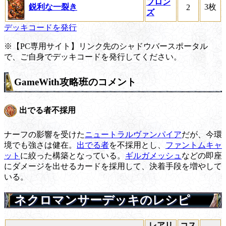
ブロン
鋭利な一裂き
3枚
2
ズ
デッキコードを発行
※【PC専用サイト】リンク先のシャドウバースポータル
で、ご自身でデッキコードを発行してください。
GameWith攻略班のコメント
出でる者不採用
ナーフの影響を受けた
ニュートラルヴァンパイア
だが、今環
境でも強さは健在。
出でる者
を不採用とし、
ファントムキャ
ット
に絞った構築となっている。
ギルガメッシュ
などの即座
にダメージを出せるカードを採用して、決着手段を増やして
いる。
ネクロマンサーデッキのレシピ
レアリ
コス