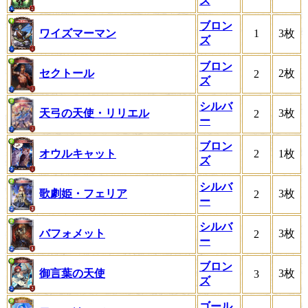
ズ
ブロン
ワイズマーマン
1
3枚
ズ
ブロン
セクトール
2枚
2
ズ
シルバ
天弓の天使・リリエル
3枚
2
ー
ブロン
オウルキャット
2
1枚
ズ
シルバ
歌劇姫・フェリア
3枚
2
ー
シルバ
バフォメット
3枚
2
ー
ブロン
御言葉の天使
3枚
3
ズ
ゴール