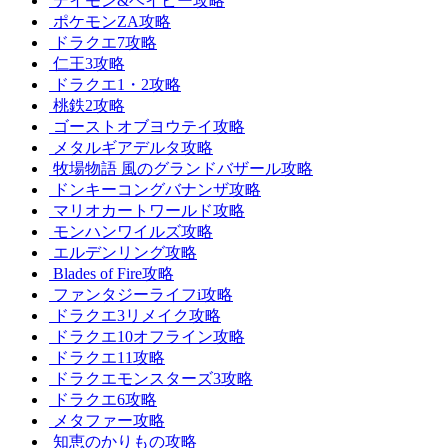
デイモン&ベイビー攻略
ポケモンZA攻略
ドラクエ7攻略
仁王3攻略
ドラクエ1・2攻略
桃鉄2攻略
ゴーストオブヨウテイ攻略
メタルギアデルタ攻略
牧場物語 風のグランドバザール攻略
ドンキーコングバナンザ攻略
マリオカートワールド攻略
モンハンワイルズ攻略
エルデンリング攻略
Blades of Fire攻略
ファンタジーライフi攻略
ドラクエ3リメイク攻略
ドラクエ10オフライン攻略
ドラクエ11攻略
ドラクエモンスターズ3攻略
ドラクエ6攻略
メタファー攻略
知恵のかりもの攻略