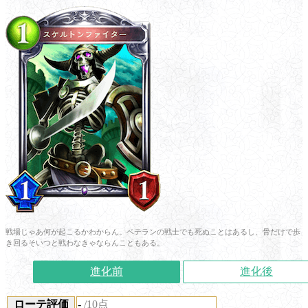
戦場じゃあ何が起こるかわからん。ベテランの戦士でも死ぬことはあるし、骨だけで歩
き回るそいつと戦わなきゃならんこともある。
進化前
進化後
ローテ評価
-
/10点