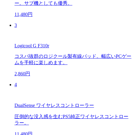
ー。サブ機としても優秀。
11,480円
3
Logicool G F310r
コスパ抜群のロジクール製有線パッド。幅広いPCゲー
ムを手軽に楽しめます。
2,860円
4
DualSense ワイヤレスコントローラー
圧倒的な没入感を生むPS5純正ワイヤレスコントロー
ラー。
11,480円