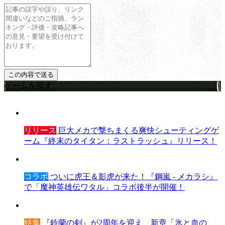
ゲームを探す
リリース
巨大メカで撃ちまくる爽快シューティングゲ
ーム『終末のタイタン：ラストラッシュ』リリース！
コラボ
ついに虎王＆影虎が来た！『鋼嵐 - メカラシ』
で「魔神英雄伝ワタル」コラボ後半が開催！
特集
『鈴蘭の剣』が2周年を迎え、新章「氷と血の