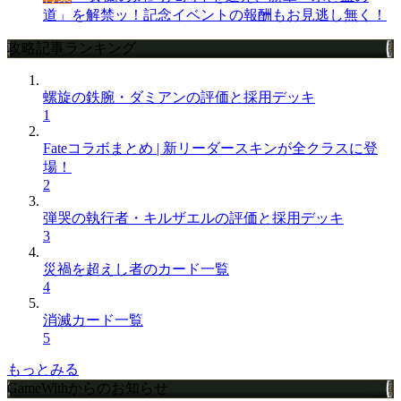
道」を解禁ッ！記念イベントの報酬もお見逃し無く！
攻略記事ランキング
螺旋の鉄腕・ダミアンの評価と採用デッキ
1
Fateコラボまとめ | 新リーダースキンが全クラスに登
場！
2
弾哭の執行者・キルザエルの評価と採用デッキ
3
災禍を超えし者のカード一覧
4
消滅カード一覧
5
もっとみる
GameWithからのお知らせ