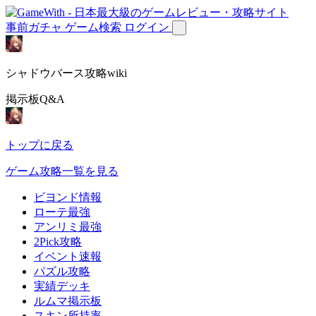
事前ガチャ
ゲーム検索
ログイン
シャドウバース攻略wiki
掲示板Q&A
トップに戻る
ゲーム攻略一覧を見る
ビヨンド情報
ローテ最強
アンリミ最強
2Pick攻略
イベント速報
パズル攻略
実績デッキ
ルムマ掲示板
スキン所持率