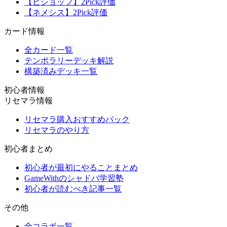
【ビショップ】2Pick評価
【ネメシス】2Pick評価
カード情報
全カード一覧
テンポラリーデッキ解説
構築済みデッキ一覧
初心者情報
リセマラ情報
リセマラ購入おすすめパック
リセマラのやり方
初心者まとめ
初心者が最初にやることまとめ
GameWithのシャドバ学習塾
初心者が読むべき記事一覧
その他
全コラボ一覧