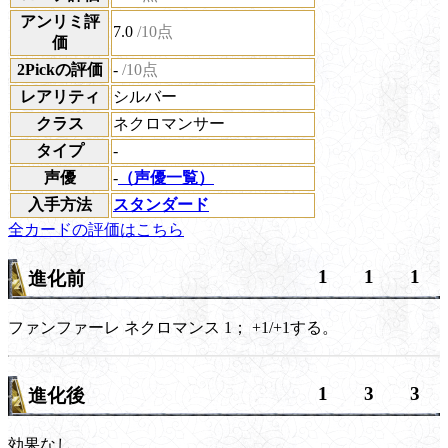
アンリミ評
7.0
/10点
価
2Pickの評価
-
/10点
レアリティ
シルバー
クラス
ネクロマンサー
タイプ
-
声優
-
（声優一覧）
入手方法
スタンダード
全カードの評価はこちら
1
1
1
進化前
ファンファーレ
ネクロマンス 1；
+1/+1する。
1
3
3
進化後
効果なし