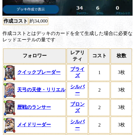
作成コスト
約34,000
作成コストとはデッキのカードを全て生成した場合に必要な
レッドエーテルの量です
レアリ
フォロワー
コスト
枚数
ティ
プライ
クイックブレーダー
3枚
1
ズ
シルバ
天弓の天使・リリエル
3枚
2
ー
ブロン
歴戦のランサー
3枚
2
ズ
シルバ
メイドリーダー
3枚
2
ー