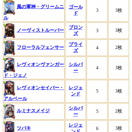
風の軍神・グリームニ
ゴール
3
3枚
ド
ル
ブロン
ノーヴィストルーパー
3枚
3
ズ
プライ
フローラルフェンサー
2枚
4
ズ
レヴィオンヴァンガー
シルバ
4
3枚
ー
ド・ジェノ
レヴィオンセイバー・
レジェ
5
3枚
ンド
アルベール
シルバ
ルミナスメイジ
2枚
5
ー
レジェ
ツバキ
3枚
6
ンド