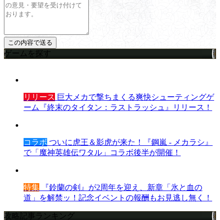
ゲームを探す
リリース
巨大メカで撃ちまくる爽快シューティングゲ
ーム『終末のタイタン：ラストラッシュ』リリース！
コラボ
ついに虎王＆影虎が来た！『鋼嵐 - メカラシ』
で「魔神英雄伝ワタル」コラボ後半が開催！
特集
『鈴蘭の剣』が2周年を迎え、新章「氷と血の
道」を解禁ッ！記念イベントの報酬もお見逃し無く！
攻略記事ランキング