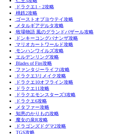
仁王3攻略
ドラクエ1・2攻略
桃鉄2攻略
ゴーストオブヨウテイ攻略
メタルギアデルタ攻略
牧場物語 風のグランドバザール攻略
ドンキーコングバナンザ攻略
マリオカートワールド攻略
モンハンワイルズ攻略
エルデンリング攻略
Blades of Fire攻略
ファンタジーライフi攻略
ドラクエ3リメイク攻略
ドラクエ10オフライン攻略
ドラクエ11攻略
ドラクエモンスターズ3攻略
ドラクエ6攻略
メタファー攻略
知恵のかりもの攻略
魔女の泉R攻略
ドラゴンズドグマ2攻略
TGS攻略