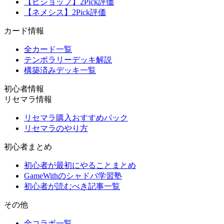
【ビショップ】2Pick評価
【ネメシス】2Pick評価
カード情報
全カード一覧
テンポラリーデッキ解説
構築済みデッキ一覧
初心者情報
リセマラ情報
リセマラ購入おすすめパック
リセマラのやり方
初心者まとめ
初心者が最初にやることまとめ
GameWithのシャドバ学習塾
初心者が読むべき記事一覧
その他
全コラボ一覧