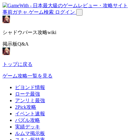
事前ガチャ
ゲーム検索
ログイン
シャドウバース攻略wiki
掲示板Q&A
トップに戻る
ゲーム攻略一覧を見る
ビヨンド情報
ローテ最強
アンリミ最強
2Pick攻略
イベント速報
パズル攻略
実績デッキ
ルムマ掲示板
スキン所持率