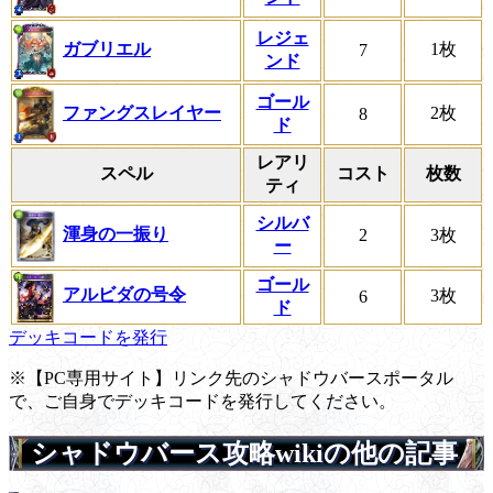
レジェ
ガブリエル
1枚
7
ンド
ゴール
ファングスレイヤー
2枚
8
ド
レアリ
スペル
コスト
枚数
ティ
シルバ
渾身の一振り
2
3枚
ー
ゴール
アルビダの号令
3枚
6
ド
デッキコードを発行
※【PC専用サイト】リンク先のシャドウバースポータル
で、ご自身でデッキコードを発行してください。
シャドウバース攻略wikiの他の記事