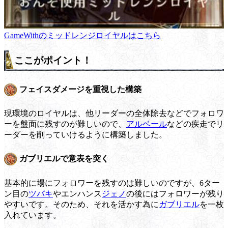
GameWithのミッドレンジロイヤルはこちら
ここがポイント！
フェイスダメージを重視した構築
現環境のロイヤルは、他リーダーの全体除去などでフォロワ
ーを盤面に残すのが難しいので、
アルベール
などの疾走でリ
ーダーを削っていけるように構築しました。
ガブリエルで意表を突く
基本的に場にフォロワーを残すのは難しいのですが、6ター
ン目の
ツバキ
やエンハンス
ジェノ
の後にはフォロワーが残り
やすいです。そのため、それを活かす為に
ガブリエル
を一枚
入れています。