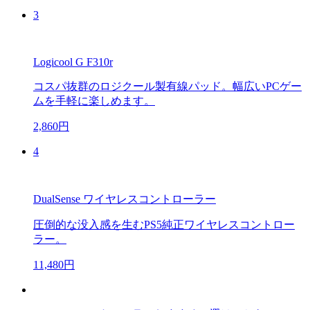
3
Logicool G F310r
コスパ抜群のロジクール製有線パッド。幅広いPCゲー
ムを手軽に楽しめます。
2,860円
4
DualSense ワイヤレスコントローラー
圧倒的な没入感を生むPS5純正ワイヤレスコントロー
ラー。
11,480円