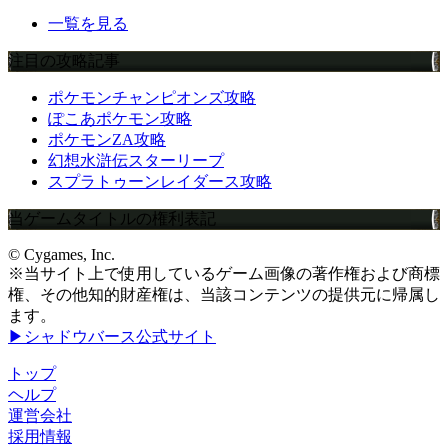
一覧を見る
注目の攻略記事
ポケモンチャンピオンズ攻略
ぽこあポケモン攻略
ポケモンZA攻略
幻想水滸伝スターリープ
スプラトゥーンレイダース攻略
当ゲームタイトルの権利表記
© Cygames, Inc.
※当サイト上で使用しているゲーム画像の著作権および商標
権、その他知的財産権は、当該コンテンツの提供元に帰属し
ます。
▶シャドウバース公式サイト
トップ
ヘルプ
運営会社
採用情報