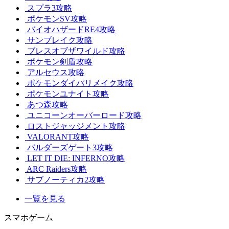
スプラ3攻略
ポケモンSV攻略
バイオハザードRE4攻略
サンブレイク攻略
ブレスオブザワイルド攻略
ポケモン剣盾攻略
アルセウス攻略
ポケモンダイパリメイク攻略
ポケモンユナイト攻略
あつ森攻略
ユニコーンオーバーロード攻略
ロストジャッジメント攻略
VALORANT攻略
バルダーズゲート3攻略
LET IT DIE: INFERNO攻略
ARC Raiders攻略
サブノーティカ2攻略
一覧を見る
スマホゲーム