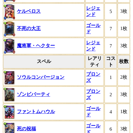
レジェ
ケルベロス
3枚
5
ンド
ゴール
不死の大王
1枚
7
ド
レジェ
魔将軍・ヘクター
3枚
7
ンド
レアリ
コス
スペル
枚数
ティ
ト
ブロン
ソウルコンバージョン
2枚
1
ズ
ブロン
ゾンビパーティ
3枚
2
ズ
ゴール
ファントムハウル
1枚
4
ド
ゴール
死の祝福
3枚
6
ド