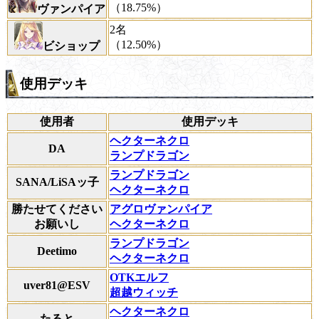
（18.75%）
ヴァンパイア
2名
（12.50%）
ビショップ
使用デッキ
使用者
使用デッキ
ヘクターネクロ
DA
ランプドラゴン
ランプドラゴン
SANA/LiSAッ子
ヘクターネクロ
勝たせてください
アグロヴァンパイア
お願いし
ヘクターネクロ
ランプドラゴン
Deetimo
ヘクターネクロ
OTKエルフ
uver81@ESV
超越ウィッチ
ヘクターネクロ
たると