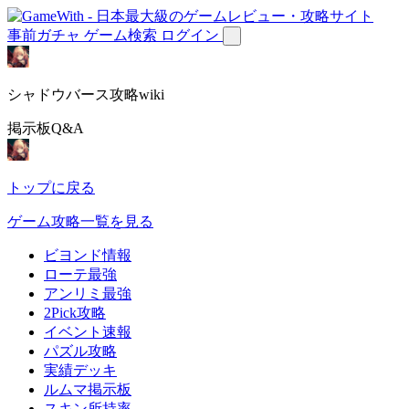
事前ガチャ
ゲーム検索
ログイン
シャドウバース攻略wiki
掲示板Q&A
トップに戻る
ゲーム攻略一覧を見る
ビヨンド情報
ローテ最強
アンリミ最強
2Pick攻略
イベント速報
パズル攻略
実績デッキ
ルムマ掲示板
スキン所持率