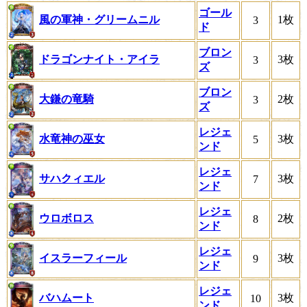
ゴール
風の軍神・グリームニル
1枚
3
ド
ブロン
ドラゴンナイト・アイラ
3枚
3
ズ
ブロン
大鎌の竜騎
2枚
3
ズ
レジェ
水竜神の巫女
3枚
5
ンド
レジェ
サハクィエル
3枚
7
ンド
レジェ
ウロボロス
2枚
8
ンド
レジェ
イスラーフィール
3枚
9
ンド
レジェ
バハムート
3枚
10
ンド