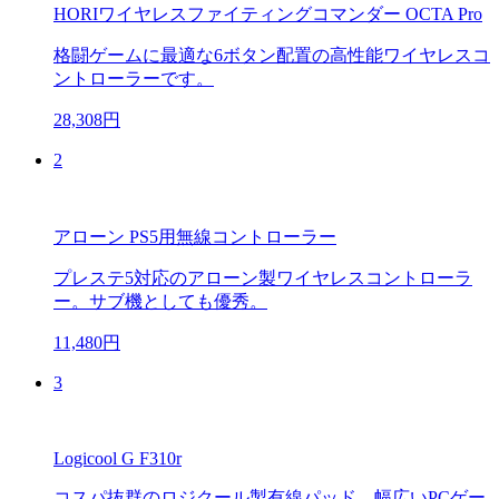
HORIワイヤレスファイティングコマンダー OCTA Pro
格闘ゲームに最適な6ボタン配置の高性能ワイヤレスコ
ントローラーです。
28,308円
2
アローン PS5用無線コントローラー
プレステ5対応のアローン製ワイヤレスコントローラ
ー。サブ機としても優秀。
11,480円
3
Logicool G F310r
コスパ抜群のロジクール製有線パッド。幅広いPCゲー