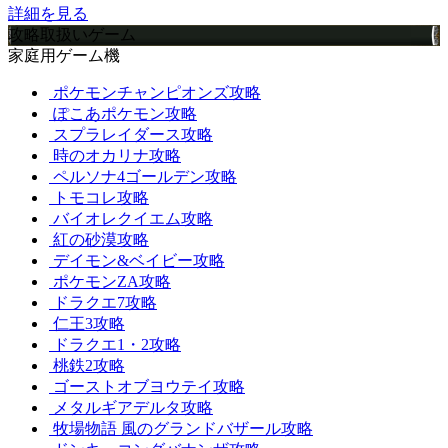
詳細を見る
攻略取扱いゲーム
家庭用ゲーム機
ポケモンチャンピオンズ攻略
ぽこあポケモン攻略
スプラレイダース攻略
時のオカリナ攻略
ペルソナ4ゴールデン攻略
トモコレ攻略
バイオレクイエム攻略
紅の砂漠攻略
デイモン&ベイビー攻略
ポケモンZA攻略
ドラクエ7攻略
仁王3攻略
ドラクエ1・2攻略
桃鉄2攻略
ゴーストオブヨウテイ攻略
メタルギアデルタ攻略
牧場物語 風のグランドバザール攻略