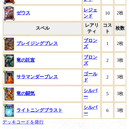
レジェ
ゼウス
2枚
10
ンド
レアリ
コス
スペル
枚数
ティ
ト
ブロン
ブレイジングブレス
2枚
1
ズ
ブロン
竜の託宣
3枚
2
ズ
ゴール
サラマンダーブレス
3枚
2
ド
シルバ
竜の闘気
3枚
5
ー
シルバ
ライトニングブラスト
3枚
6
ー
デッキコードを発行