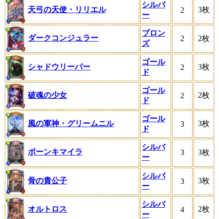
シルバ
天弓の天使・リリエル
3枚
2
ー
ブロン
ダークコンジュラー
2
2枚
ズ
ゴール
シャドウリーパー
3枚
2
ド
ゴール
破魂の少女
2枚
2
ド
ゴール
風の軍神・グリームニル
3枚
3
ド
シルバ
ボーンキマイラ
3
3枚
ー
シルバ
骨の貴公子
3枚
3
ー
シルバ
オルトロス
2枚
4
ー