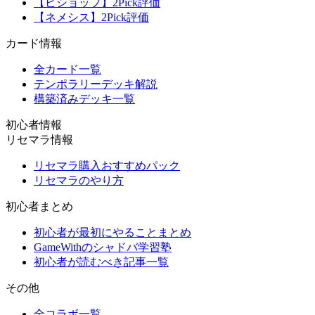
【ビショップ】2Pick評価
【ネメシス】2Pick評価
カード情報
全カード一覧
テンポラリーデッキ解説
構築済みデッキ一覧
初心者情報
リセマラ情報
リセマラ購入おすすめパック
リセマラのやり方
初心者まとめ
初心者が最初にやることまとめ
GameWithのシャドバ学習塾
初心者が読むべき記事一覧
その他
全コラボ一覧