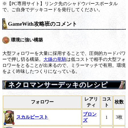
※【PC専用サイト】リンク先のシャドウバースポータル
で、ご自身でデッキコードを発行してください。
GameWith攻略班のコメント
環境に強い構築
大型フォロワーを大量に採用することで、圧倒的カードパワ
ーで押し切る構築。
大鎌の竜騎
は低コストで相手の大型フォ
ロワーをとることが出来るので、ミラーマッチで有用。環境
をよく吟味したつくりになっている。
ネクロマンサーデッキのレシピ
レアリ
コス
フォロワー
枚数
ティ
ト
ブロン
スカルビースト
3枚
1
ズ