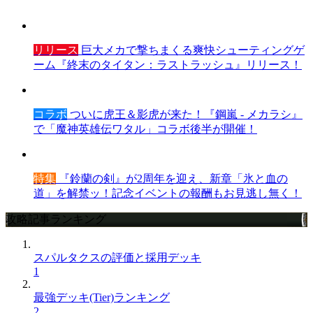
リリース
巨大メカで撃ちまくる爽快シューティングゲ
ーム『終末のタイタン：ラストラッシュ』リリース！
コラボ
ついに虎王＆影虎が来た！『鋼嵐 - メカラシ』
で「魔神英雄伝ワタル」コラボ後半が開催！
特集
『鈴蘭の剣』が2周年を迎え、新章「氷と血の
道」を解禁ッ！記念イベントの報酬もお見逃し無く！
攻略記事ランキング
スパルタクスの評価と採用デッキ
1
最強デッキ(Tier)ランキング
2