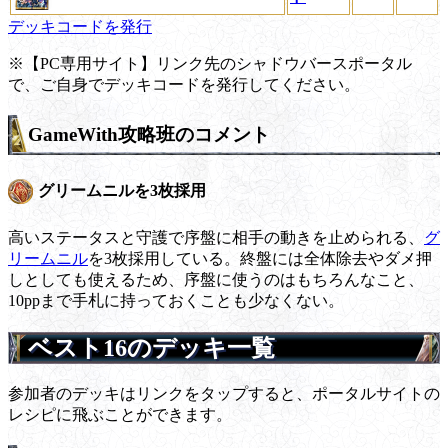
デッキコードを発行
※【PC専用サイト】リンク先のシャドウバースポータル
で、ご自身でデッキコードを発行してください。
GameWith攻略班のコメント
グリームニルを3枚採用
高いステータスと守護で序盤に相手の動きを止められる、
グ
リームニル
を3枚採用している。終盤には全体除去やダメ押
しとしても使えるため、序盤に使うのはもちろんなこと、
10ppまで手札に持っておくことも少なくない。
ベスト16のデッキ一覧
参加者のデッキはリンクをタップすると、ポータルサイトの
レシピに飛ぶことができます。