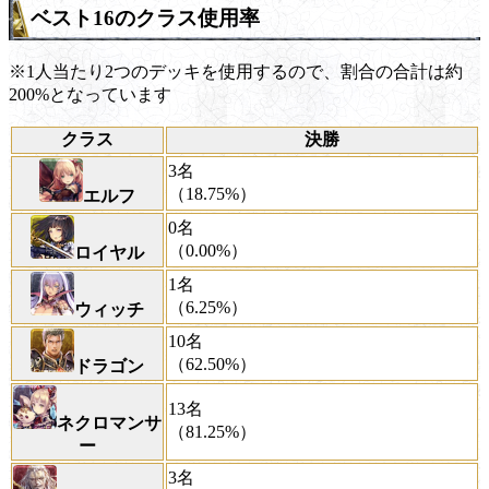
ベスト16のクラス使用率
※1人当たり2つのデッキを使用するので、割合の合計は約
200%となっています
クラス
決勝
3名
（18.75%）
エルフ
0名
（0.00%）
ロイヤル
1名
（6.25%）
ウィッチ
10名
（62.50%）
ドラゴン
13名
ネクロマンサ
（81.25%）
ー
3名