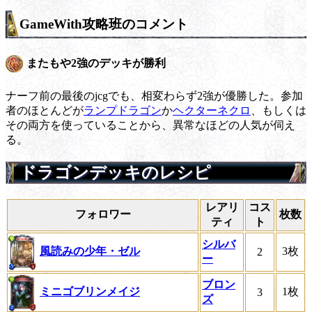
GameWith攻略班のコメント
またもや2強のデッキが勝利
ナーフ前の最後のjcgでも、相変わらず2強が優勝した。参加
者のほとんどが
ランプドラゴン
か
ヘクターネクロ
、もしくは
その両方を使っていることから、異常なほどの人気が伺え
る。
ドラゴンデッキのレシピ
レアリ
コス
フォロワー
枚数
ティ
ト
シルバ
風読みの少年・ゼル
3枚
2
ー
ブロン
ミニゴブリンメイジ
1枚
3
ズ