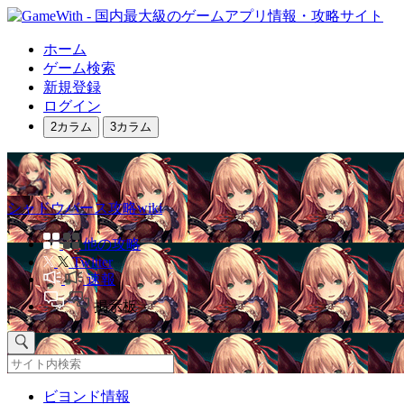
ホーム
ゲーム検索
新規登録
ログイン
2カラム
3カラム
シャドウバース攻略wiki
他の攻略
Twitter
速報
掲示板
ビヨンド情報