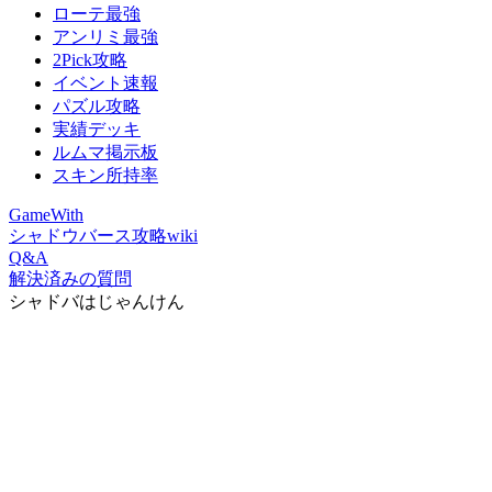
ローテ最強
アンリミ最強
2Pick攻略
イベント速報
パズル攻略
実績デッキ
ルムマ掲示板
スキン所持率
GameWith
シャドウバース攻略wiki
Q&A
解決済みの質問
シャドバはじゃんけん