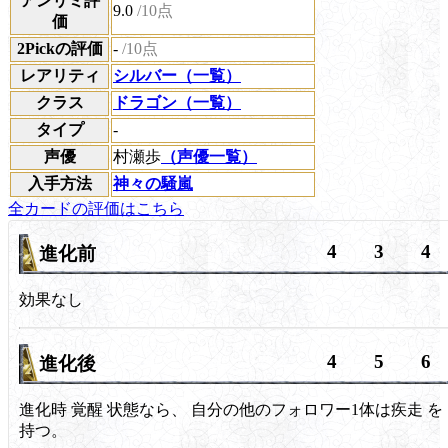
アンリミ評
9.0
/10点
価
2Pickの評価
-
/10点
レアリティ
シルバー（一覧）
クラス
ドラゴン（一覧）
タイプ
-
声優
村瀬歩
（声優一覧）
入手方法
神々の騒嵐
全カードの評価はこちら
4
3
4
進化前
効果なし
4
5
6
進化後
進化時
覚醒
状態なら、 自分の他のフォロワー1体は
疾走
を
持つ。