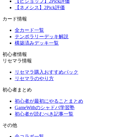
【ビショップ】2Pick評価
【ネメシス】2Pick評価
カード情報
全カード一覧
テンポラリーデッキ解説
構築済みデッキ一覧
初心者情報
リセマラ情報
リセマラ購入おすすめパック
リセマラのやり方
初心者まとめ
初心者が最初にやることまとめ
GameWithのシャドバ学習塾
初心者が読むべき記事一覧
その他
全コラボ一覧