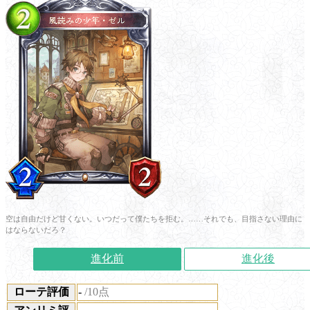
空は自由だけど甘くない。いつだって僕たちを拒む。……それでも、目指さない理由に
はならないだろ？
進化前
進化後
ローテ評価
-
/10点