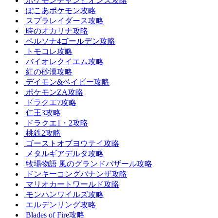
ポケモンチャンピオンズ攻略
ぽこあポケモン攻略
スプラレイダース攻略
時のオカリナ攻略
ペルソナ4ゴールデン攻略
トモコレ攻略
バイオレクイエム攻略
紅の砂漠攻略
デイモン&ベイビー攻略
ポケモンZA攻略
ドラクエ7攻略
仁王3攻略
ドラクエ1・2攻略
桃鉄2攻略
ゴーストオブヨウテイ攻略
メタルギアデルタ攻略
牧場物語 風のグランドバザール攻略
ドンキーコングバナンザ攻略
マリオカートワールド攻略
モンハンワイルズ攻略
エルデンリング攻略
Blades of Fire攻略