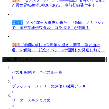
特集
『モンスターループ：獣神転生』名将がケモ化し
た異世界転生×獣神進化RPG。事前登録受付中！
コラボ
ついに虎王＆影虎が来た！『鋼嵐 - メカラシ』
で「魔神英雄伝ワタル」コラボ後半が開催！
特集
『鈴蘭の剣』が2周年を迎え、新章「氷と血の
道」を解禁ッ！記念イベントの報酬もお見逃し無く！
攻略記事ランキング
パズルを解説｜全パズル一覧
1
ブラッディ・メアリーの評価と採用デッキ
2
リーダースキンまとめ
3