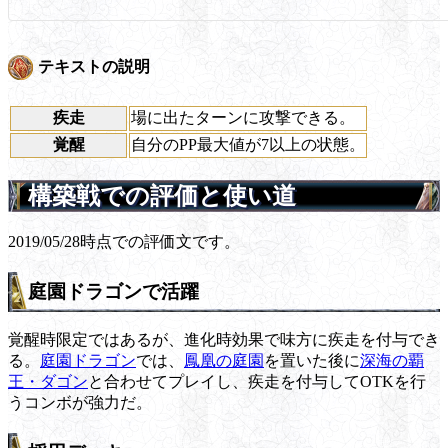
テキストの説明
疾走
場に出たターンに攻撃できる。
覚醒
自分のPP最大値が7以上の状態。
構築戦での評価と使い道
2019/05/28時点での評価文です。
庭園ドラゴンで活躍
覚醒時限定ではあるが、進化時効果で味方に疾走を付与でき
る。
庭園ドラゴン
では、
鳳凰の庭園
を置いた後に
深海の覇
王・ダゴン
と合わせてプレイし、疾走を付与してOTKを行
うコンボが強力だ。