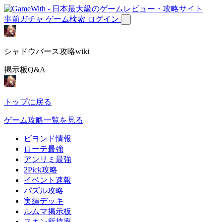
事前ガチャ
ゲーム検索
ログイン
シャドウバース攻略wiki
掲示板Q&A
トップに戻る
ゲーム攻略一覧を見る
ビヨンド情報
ローテ最強
アンリミ最強
2Pick攻略
イベント速報
パズル攻略
実績デッキ
ルムマ掲示板
スキン所持率