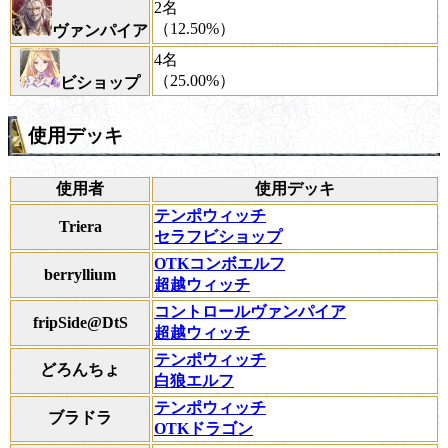
2名
（12.50%）
ヴァンパイア
4名
（25.00%）
ビショップ
使用デッキ
使用者
使用デッキ
テンポウィッチ
Triera
セラフビショップ
OTKコンボエルフ
berryllium
超越ウィッチ
コントロールヴァンパイア
fripSide@DtS
超越ウィッチ
テンポウィッチ
どろんちょ
白狼エルフ
テンポウィッチ
ブラドラ
OTKドラゴン