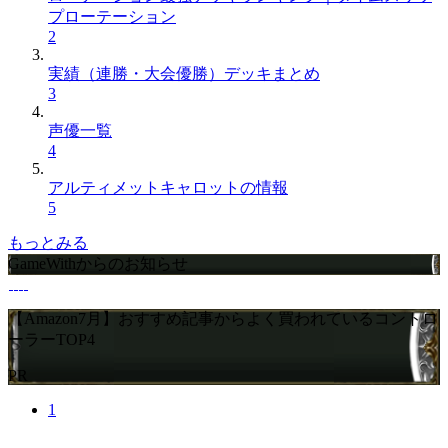
プローテーション
2
実績（連勝・大会優勝）デッキまとめ
3
声優一覧
4
アルティメットキャロットの情報
5
もっとみる
GameWithからのお知らせ
【Amazon7月】おすすめ記事からよく買われているコントロ
ーラーTOP4
PR
1