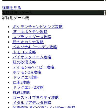
詳細を見る
攻略取扱いゲーム
家庭用ゲーム機
ポケモンチャンピオンズ攻略
ぽこあポケモン攻略
スプラレイダース攻略
時のオカリナ攻略
ペルソナ4ゴールデン攻略
トモコレ攻略
バイオレクイエム攻略
紅の砂漠攻略
デイモン&ベイビー攻略
ポケモンZA攻略
ドラクエ7攻略
仁王3攻略
ドラクエ1・2攻略
桃鉄2攻略
ゴーストオブヨウテイ攻略
メタルギアデルタ攻略
牧場物語 風のグランドバザール攻略