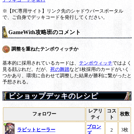
※【PC専用サイト】リンク先のシャドウバースポータル
で、ご自身でデッキコードを発行してください。
GameWith攻略班のコメント
調整を重ねたテンポウィッチか
基本的に採用されているカードは、
テンポウィッチ
ではよく
見る顔ぶれだ。だが、
死の舞踏
など1枚採用のカードがいく
つかあり、環境に合わせて調整した結果が勝利に繋がったと
予想される。
ビショップデッキのレシピ
レアリ
コス
フォロワー
枚数
ティ
ト
ブロン
ラビットヒーラー
3枚
2
ズ