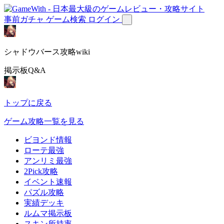
事前ガチャ
ゲーム検索
ログイン
シャドウバース攻略wiki
掲示板Q&A
トップに戻る
ゲーム攻略一覧を見る
ビヨンド情報
ローテ最強
アンリミ最強
2Pick攻略
イベント速報
パズル攻略
実績デッキ
ルムマ掲示板
スキン所持率