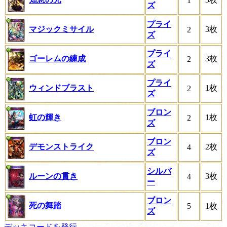
1
ズ
プライ
マジックミサイル
3枚
2
ズ
プライ
ゴーレムの練成
3枚
2
ズ
プライ
ウィンドブラスト
1枚
2
ズ
ブロン
虹の輝き
1枚
2
ズ
ブロン
デモンストライク
2枚
4
ズ
シルバ
ルーンの貫き
3枚
4
ー
ブロン
死の舞踏
5
1枚
ズ
デッキコードを発行