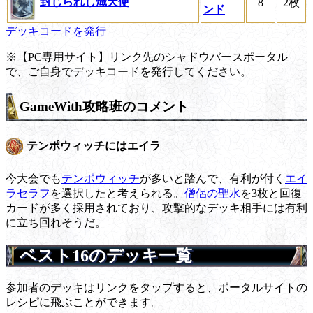
封じられし熾天使
8
2枚
ンド
デッキコードを発行
※【PC専用サイト】リンク先のシャドウバースポータル
で、ご自身でデッキコードを発行してください。
GameWith攻略班のコメント
テンポウィッチにはエイラ
今大会でも
テンポウィッチ
が多いと踏んで、有利が付く
エイ
ラセラフ
を選択したと考えられる。
僧侶の聖水
を3枚と回復
カードが多く採用されており、攻撃的なデッキ相手には有利
に立ち回れそうだ。
ベスト16のデッキ一覧
参加者のデッキはリンクをタップすると、ポータルサイトの
レシピに飛ぶことができます。