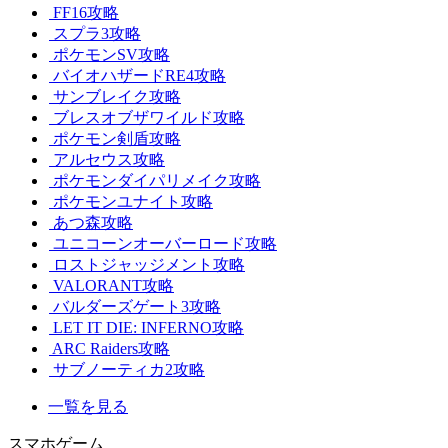
FF16攻略
スプラ3攻略
ポケモンSV攻略
バイオハザードRE4攻略
サンブレイク攻略
ブレスオブザワイルド攻略
ポケモン剣盾攻略
アルセウス攻略
ポケモンダイパリメイク攻略
ポケモンユナイト攻略
あつ森攻略
ユニコーンオーバーロード攻略
ロストジャッジメント攻略
VALORANT攻略
バルダーズゲート3攻略
LET IT DIE: INFERNO攻略
ARC Raiders攻略
サブノーティカ2攻略
一覧を見る
スマホゲーム