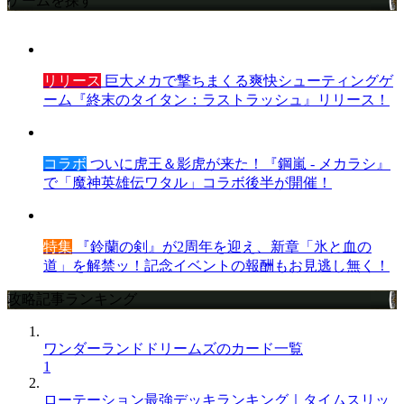
ゲームを探す
リリース
巨大メカで撃ちまくる爽快シューティングゲ
ーム『終末のタイタン：ラストラッシュ』リリース！
コラボ
ついに虎王＆影虎が来た！『鋼嵐 - メカラシ』
で「魔神英雄伝ワタル」コラボ後半が開催！
特集
『鈴蘭の剣』が2周年を迎え、新章「氷と血の
道」を解禁ッ！記念イベントの報酬もお見逃し無く！
攻略記事ランキング
ワンダーランドドリームズのカード一覧
1
ローテーション最強デッキランキング｜タイムスリッ