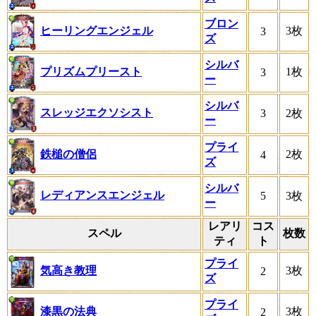
ブロン
ヒーリングエンジェル
3枚
3
ズ
シルバ
プリズムプリースト
1枚
3
ー
シルバ
スレッジエクソシスト
3
2枚
ー
プライ
鉄槌の僧侶
2枚
4
ズ
シルバ
レディアンスエンジェル
5
3枚
ー
レアリ
コス
スペル
枚数
ティ
ト
プライ
気高き教理
3枚
2
ズ
プライ
漆黒の法典
3枚
2