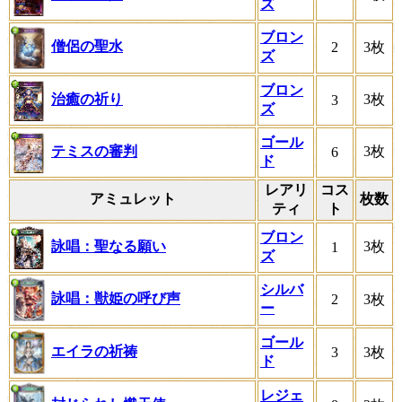
ズ
ブロン
僧侶の聖水
2
3枚
ズ
ブロン
治癒の祈り
3枚
3
ズ
ゴール
テミスの審判
3枚
6
ド
レアリ
コス
アミュレット
枚数
ティ
ト
ブロン
詠唱：聖なる願い
3枚
1
ズ
シルバ
詠唱：獣姫の呼び声
2
3枚
ー
ゴール
エイラの祈祷
3
3枚
ド
レジェ