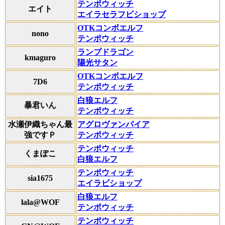
テンポウィッチ
エイト
エイラセラフビショップ
OTKコンボエルフ
nono
テンポウィッチ
ランプドラゴン
kmaguro
陽光サタン
OTKコンボエルフ
7D6
テンポウィッチ
白狼エルフ
暴君いん
テンポウィッチ
水瀬伊織ちゃん最
アグロヴァンパイア
強ですＰ
テンポウィッチ
テンポウィッチ
くまぽこ
白狼エルフ
テンポウィッチ
sia1675
エイラビショップ
白狼エルフ
lala@WOF
テンポウィッチ
テンポウィッチ