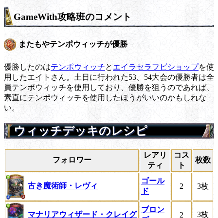
GameWith攻略班のコメント
またもやテンポウィッチが優勝
優勝したのは
テンポウィッチ
と
エイラセラフビショップ
を使
用したエイトさん。土日に行われた53、54大会の優勝者は全
員テンポウィッチを使用しており、優勝を狙うのであれば、
素直にテンポウィッチを使用したほうがいいのかもしれな
い。
ウィッチデッキのレシピ
レアリ
コス
フォロワー
枚数
ティ
ト
ゴール
古き魔術師・レヴィ
2
3枚
ド
ブロン
マナリアウィザード・クレイグ
3枚
2