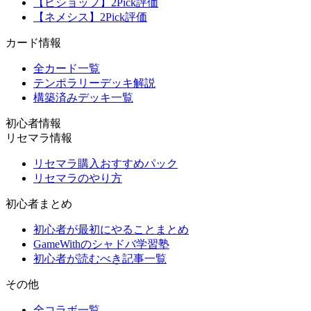
【ビショップ】2Pick評価
【ネメシス】2Pick評価
カード情報
全カード一覧
テンポラリーデッキ解説
構築済みデッキ一覧
初心者情報
リセマラ情報
リセマラ購入おすすめパック
リセマラのやり方
初心者まとめ
初心者が最初にやることまとめ
GameWithのシャドバ学習塾
初心者が読むべき記事一覧
その他
全コラボ一覧