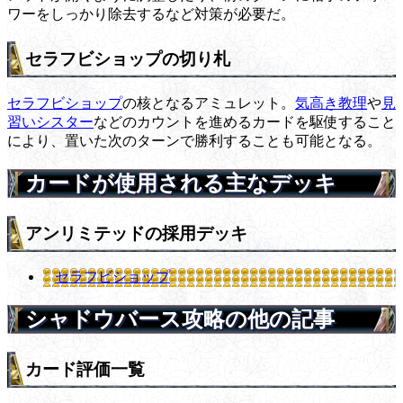
ワーをしっかり除去するなど対策が必要だ。
セラフビショップの切り札
セラフビショップ
の核となるアミュレット。
気高き教理
や
見
習いシスター
などのカウントを進めるカードを駆使すること
により、置いた次のターンで勝利することも可能となる。
カードが使用される主なデッキ
アンリミテッドの採用デッキ
セラフビショップ
シャドウバース攻略の他の記事
カード評価一覧