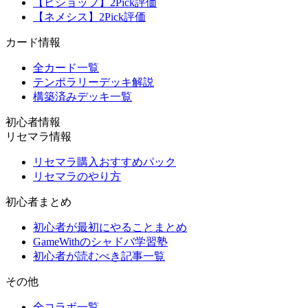
【ビショップ】2Pick評価
【ネメシス】2Pick評価
カード情報
全カード一覧
テンポラリーデッキ解説
構築済みデッキ一覧
初心者情報
リセマラ情報
リセマラ購入おすすめパック
リセマラのやり方
初心者まとめ
初心者が最初にやることまとめ
GameWithのシャドバ学習塾
初心者が読むべき記事一覧
その他
全コラボ一覧