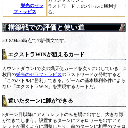
カウントダウン
1
栄光のセラ
ラストワード
このバトルに勝利す
フ・ラピス
る。
構築戦での評価と使い道
2018/04/26時点での評価文です。
エクストラWINが狙えるカード
カウントダウン1で次の熾天使カードを次々に出していき、4
枚目の
栄光のセラフ・ラピス
のラストワードが発動すると
「このバトルに勝利」できる。ゲームの基本勝利条件によら
ない「エクストラWIN」を実現するカードだ。
置いたターンに隙ができる
8ターン目以降にアミュレットのみを場に出すと、大きな隙
ができてしまう。設置するターンにフォロワーを出すアミュ
レットが開くように調整したり、前のターンに相手のフォロ