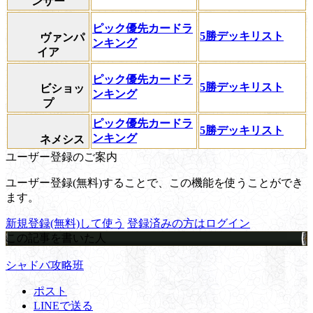
ンサー
ピック優先カードラ
5勝デッキリスト
ヴァンパ
ンキング
イア
ピック優先カードラ
5勝デッキリスト
ビショッ
ンキング
プ
ピック優先カードラ
5勝デッキリスト
ンキング
ネメシス
ユーザー登録のご案内
ユーザー登録(無料)することで、この機能を使うことができ
ます。
新規登録(無料)して使う
登録済みの方はログイン
この記事を書いた人
シャドバ攻略班
ポスト
LINEで送る