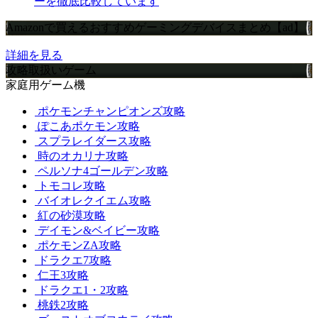
ーを徹底比較しています
Amazonで買えるおすすめゲーミングデバイスまとめ【ad】
詳細を見る
攻略取扱いゲーム
家庭用ゲーム機
ポケモンチャンピオンズ攻略
ぽこあポケモン攻略
スプラレイダース攻略
時のオカリナ攻略
ペルソナ4ゴールデン攻略
トモコレ攻略
バイオレクイエム攻略
紅の砂漠攻略
デイモン&ベイビー攻略
ポケモンZA攻略
ドラクエ7攻略
仁王3攻略
ドラクエ1・2攻略
桃鉄2攻略