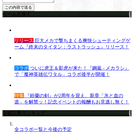
ゲームを探す
リリース
巨大メカで撃ちまくる爽快シューティングゲ
ーム『終末のタイタン：ラストラッシュ』リリース！
コラボ
ついに虎王＆影虎が来た！『鋼嵐 - メカラシ』
で「魔神英雄伝ワタル」コラボ後半が開催！
特集
『鈴蘭の剣』が2周年を迎え、新章「氷と血の
道」を解禁ッ！記念イベントの報酬もお見逃し無く！
攻略記事ランキング
全コラボ一覧と今後の予定