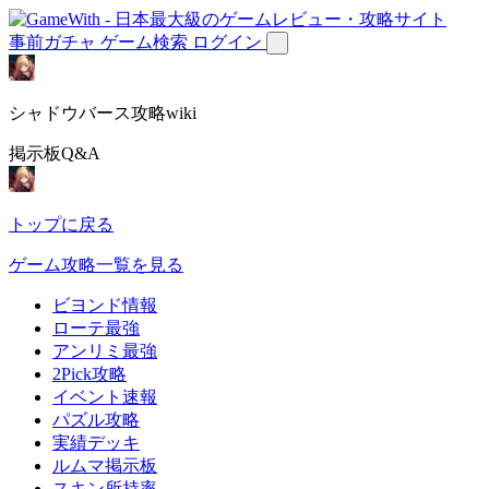
事前ガチャ
ゲーム検索
ログイン
シャドウバース攻略wiki
掲示板Q&A
トップに戻る
ゲーム攻略一覧を見る
ビヨンド情報
ローテ最強
アンリミ最強
2Pick攻略
イベント速報
パズル攻略
実績デッキ
ルムマ掲示板
スキン所持率