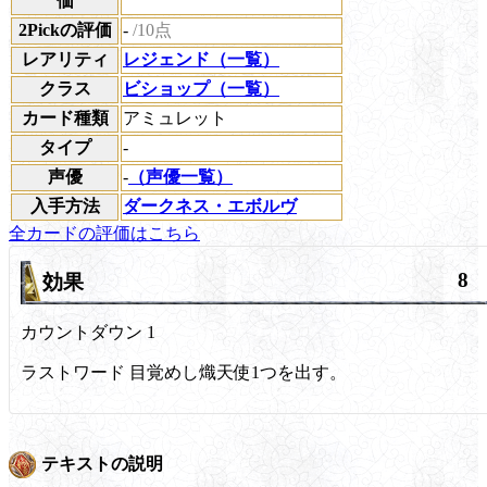
価
2Pickの評価
-
/10点
レアリティ
レジェンド（一覧）
クラス
ビショップ（一覧）
カード種類
アミュレット
タイプ
-
声優
-
（声優一覧）
入手方法
ダークネス・エボルヴ
全カードの評価はこちら
8
効果
カウントダウン
1
ラストワード
目覚めし熾天使1つを出す。
テキストの説明