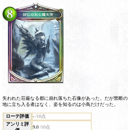
失われた荘厳なる都に崩れ落ちた石像があった。だが禁断の
地に立ち入る者はなく、姿を知るのは小鳥だけだった。
ローテ評価
-
/10点
アンリミ評
9.0
/10点