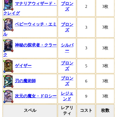
マナリアウィザード・
ブロン
2
3枚
ズ
クレイグ
ベビーウィッチ・エミ
ブロン
3枚
3
ズ
ル
神秘の探求者・クラー
シルバ
3
3枚
ー
ク
ブロン
ゲイザー
3枚
5
ズ
ブロン
刃の魔術師
3枚
6
ズ
レジェ
次元の魔女・ドロシー
3枚
9
ンド
レアリ
スペル
コスト
枚数
ティ