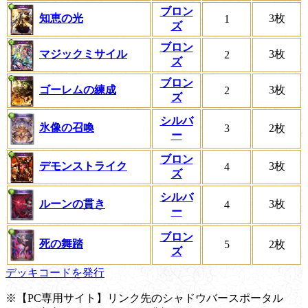
ブロン
知恵の光
3枚
1
ズ
ブロン
マジックミサイル
3枚
2
ズ
ブロン
ゴーレムの練成
3枚
2
ズ
シルバ
氷像の召喚
3
2枚
ー
ブロン
デモンストライク
3枚
4
ズ
シルバ
ルーンの貫き
3枚
4
ー
ブロン
死の舞踏
5
2枚
ズ
デッキコードを発行
※【PC専用サイト】リンク先のシャドウバースポータル