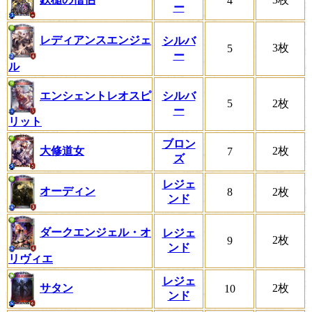
4
ー
レディアンスエンジェ
シルバ
3枚
5
ー
ル
エンシェントレオスピ
シルバ
5
2枚
ー
リット
ブロン
大修道女
2枚
7
ズ
レジェ
オーディン
8
2枚
ンド
ダークエンジェル・オ
レジェ
2枚
9
ンド
リヴィエ
レジェ
サタン
2枚
10
ンド