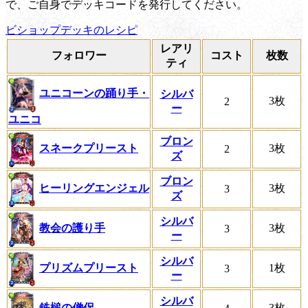
で、ご自身でデッキコードを発行してください。
ビショップデッキのレシピ
レアリ
フォロワー
コスト
枚数
ティ
ユニコーンの踊り手・
シルバ
3枚
2
ー
ユニコ
ブロン
スネークプリースト
3枚
2
ズ
ブロン
ヒーリングエンジェル
3枚
3
ズ
シルバ
教会の護り手
3枚
3
ー
シルバ
プリズムプリースト
1枚
3
ー
シルバ
鉄槌の僧侶
3枚