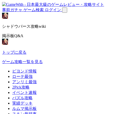
事前ガチャ
ゲーム検索
ログイン
シャドウバース攻略wiki
掲示板Q&A
トップに戻る
ゲーム攻略一覧を見る
ビヨンド情報
ローテ最強
アンリミ最強
2Pick攻略
イベント速報
パズル攻略
実績デッキ
ルムマ掲示板
スキン所持率