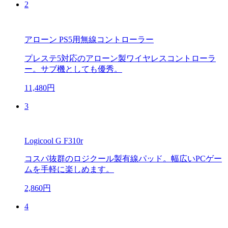
2
アローン PS5用無線コントローラー
プレステ5対応のアローン製ワイヤレスコントローラ
ー。サブ機としても優秀。
11,480円
3
Logicool G F310r
コスパ抜群のロジクール製有線パッド。幅広いPCゲー
ムを手軽に楽しめます。
2,860円
4