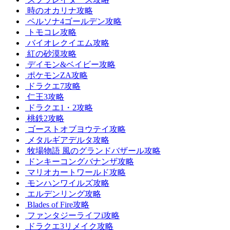
時のオカリナ攻略
ペルソナ4ゴールデン攻略
トモコレ攻略
バイオレクイエム攻略
紅の砂漠攻略
デイモン&ベイビー攻略
ポケモンZA攻略
ドラクエ7攻略
仁王3攻略
ドラクエ1・2攻略
桃鉄2攻略
ゴーストオブヨウテイ攻略
メタルギアデルタ攻略
牧場物語 風のグランドバザール攻略
ドンキーコングバナンザ攻略
マリオカートワールド攻略
モンハンワイルズ攻略
エルデンリング攻略
Blades of Fire攻略
ファンタジーライフi攻略
ドラクエ3リメイク攻略