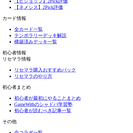
【ビショップ】2Pick評価
【ネメシス】2Pick評価
カード情報
全カード一覧
テンポラリーデッキ解説
構築済みデッキ一覧
初心者情報
リセマラ情報
リセマラ購入おすすめパック
リセマラのやり方
初心者まとめ
初心者が最初にやることまとめ
GameWithのシャドバ学習塾
初心者が読むべき記事一覧
その他
全コラボ一覧