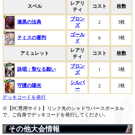
レアリ
スペル
コスト
枚数
ティ
ブロン
漆黒の法典
3枚
2
ズ
ゴール
テミスの審判
3枚
6
ド
レアリ
アミュレット
コスト
枚数
ティ
ブロン
詠唱：聖なる願い
3枚
1
ズ
シルバ
守護の陽光
2枚
2
ー
デッキコードを発行
※【PC専用サイト】リンク先のシャドウバースポータル
で、ご自身でデッキコードを発行してください。
その他大会情報