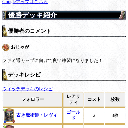
Googleマップはこちら
優勝デッキ紹介
優勝者のコメント
おじゃが
ファミ通カップに向けて良い練習になりました！
デッキレシピ
ウィッチデッキのレシピ
レアリ
フォロワー
コスト
枚数
ティ
ゴール
古き魔術師・レヴィ
2
3枚
ド