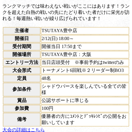
ランクマッチでは味わえない戦いがここにはあります！ラン
クを超えた白熱の戦いの先にたどり着いた者だけに栄光が訪
れる！毎週熱い戦いが繰り広げられています！
主催者
TSUTAYA豊中店
開催日
2/12(日) 18:00～
受付期間
開催当日 17:50まで
開催場所
TSUTAYA豊中店：大阪
エントリー方法
当日店頭受付 ※事前予約はtwitterのみ
大会形式
トーナメント6回戦※２リーダー制BO3
定員
48名
シャドウバースを楽しんでいる全ての皆
参加条件
様
賞品
公認サポートに準じる
参加費
100円
優勝者の方にｺﾒﾝﾄとﾃﾞｯｷﾚｼﾋﾟの公開をお
備考
願いしています
大会の詳細はこちら