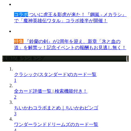
コラボ
ついに虎王＆影虎が来た！『鋼嵐 - メカラシ』
で「魔神英雄伝ワタル」コラボ後半が開催！
特集
『鈴蘭の剣』が2周年を迎え、新章「氷と血の
道」を解禁ッ！記念イベントの報酬もお見逃し無く！
攻略記事ランキング
クラシック(スタンダード)のカード一覧
1
全カード評価一覧 | 検索機能付き！
2
ちいかわコラボまとめ｜ちいかわビンゴ
3
ワンダーランドドリームズのカード一覧
4