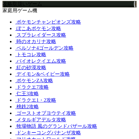
攻略取扱いゲーム
家庭用ゲーム機
ポケモンチャンピオンズ攻略
ぽこあポケモン攻略
スプラレイダース攻略
時のオカリナ攻略
ペルソナ4ゴールデン攻略
トモコレ攻略
バイオレクイエム攻略
紅の砂漠攻略
デイモン&ベイビー攻略
ポケモンZA攻略
ドラクエ7攻略
仁王3攻略
ドラクエ1・2攻略
桃鉄2攻略
ゴーストオブヨウテイ攻略
メタルギアデルタ攻略
牧場物語 風のグランドバザール攻略
ドンキーコングバナンザ攻略