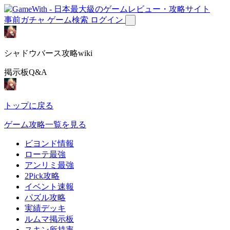
事前ガチャ
ゲーム検索
ログイン
シャドウバース攻略wiki
掲示板Q&A
トップに戻る
ゲーム攻略一覧を見る
ビヨンド情報
ローテ最強
アンリミ最強
2Pick攻略
イベント速報
パズル攻略
実績デッキ
ルムマ掲示板
スキン所持率