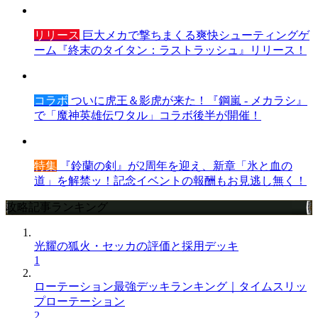
リリース
巨大メカで撃ちまくる爽快シューティングゲ
ーム『終末のタイタン：ラストラッシュ』リリース！
コラボ
ついに虎王＆影虎が来た！『鋼嵐 - メカラシ』
で「魔神英雄伝ワタル」コラボ後半が開催！
特集
『鈴蘭の剣』が2周年を迎え、新章「氷と血の
道」を解禁ッ！記念イベントの報酬もお見逃し無く！
攻略記事ランキング
光耀の狐火・セッカの評価と採用デッキ
1
ローテーション最強デッキランキング｜タイムスリッ
プローテーション
2