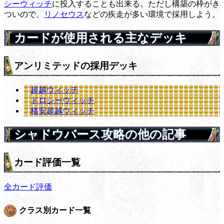
シーウィッチ
に投入することも出来る。ただし構築の枠がき
ついので、
リノセウス
などの疾走が多い環境で採用しよう。
カードが使用される主なデッキ
アンリミテッドの採用デッキ
超越ウィッチ
ドロシーウィッチ
格安超越ウィッチ
シャドウバース攻略の他の記事
カード評価一覧
全カード評価
クラス別カード一覧