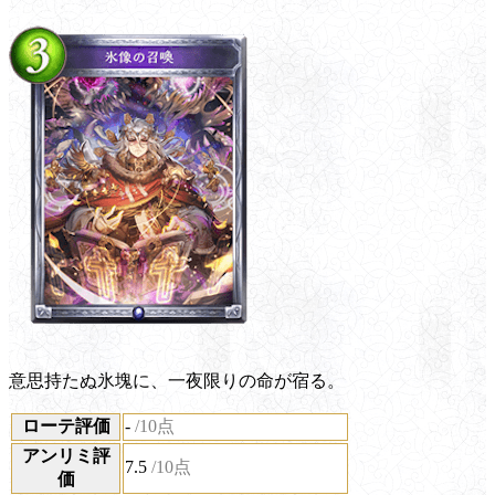
意思持たぬ氷塊に、一夜限りの命が宿る。
ローテ評価
-
/10点
アンリミ評
7.5
/10点
価