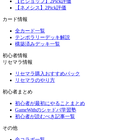
【ビショップ】2Pick評価
【ネメシス】2Pick評価
カード情報
全カード一覧
テンポラリーデッキ解説
構築済みデッキ一覧
初心者情報
リセマラ情報
リセマラ購入おすすめパック
リセマラのやり方
初心者まとめ
初心者が最初にやることまとめ
GameWithのシャドバ学習塾
初心者が読むべき記事一覧
その他
全コラボ一覧