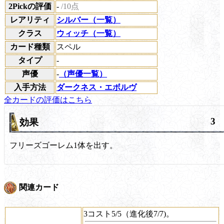
2Pickの評価
-
/10点
レアリティ
シルバー（一覧）
クラス
ウィッチ（一覧）
カード種類
スペル
タイプ
-
声優
-
（声優一覧）
入手方法
ダークネス・エボルヴ
全カードの評価はこちら
3
効果
フリーズゴーレム1体を出す。
関連カード
3コスト5/5（進化後7/7)。