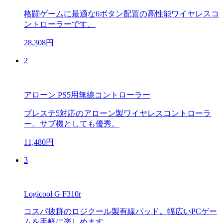
格闘ゲームに最適な6ボタン配置の高性能ワイヤレスコ
ントローラーです。
28,308円
2
アローン PS5用無線コントローラー
プレステ5対応のアローン製ワイヤレスコントローラ
ー。サブ機としても優秀。
11,480円
3
Logicool G F310r
コスパ抜群のロジクール製有線パッド。幅広いPCゲー
ムを手軽に楽しめます。