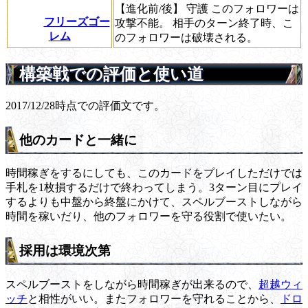
【進化前/後】
守護
このフォロワーは
フリーズゴー
攻撃不能。 相手のターン終了時、こ
レム
のフォロワーは破壊される。
構築戦での評価と使い道
2017/12/28時点での評価文です。
他のカードと一緒に
時間稼ぎをするにしても、このカードをプレイしただけでは
手札を1枚損するだけで終わってしまう。3ターン目にプレイ
するよりも中盤から終盤にかけて、スペルブーストしながら
時間を稼いだり、他のフォロワーを守る役割で使いたい。
採用は環境次第
スペルブーストをしながら時間稼ぎが出来るので、
超越ウィ
ッチ
と相性がいい。またフォロワーを守れることから、
ドロ