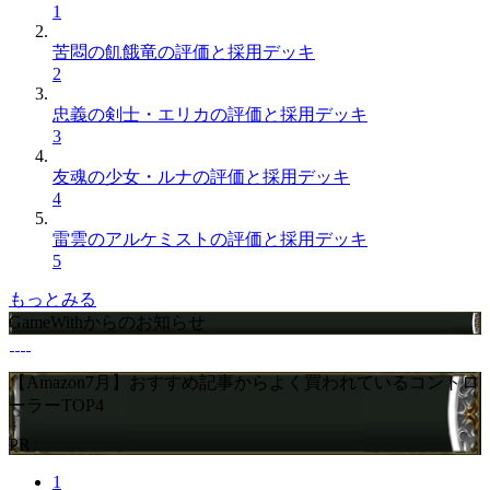
1
苦悶の飢餓竜の評価と採用デッキ
2
忠義の剣士・エリカの評価と採用デッキ
3
友魂の少女・ルナの評価と採用デッキ
4
雷雲のアルケミストの評価と採用デッキ
5
もっとみる
GameWithからのお知らせ
【Amazon7月】おすすめ記事からよく買われているコントロ
ーラーTOP4
PR
1