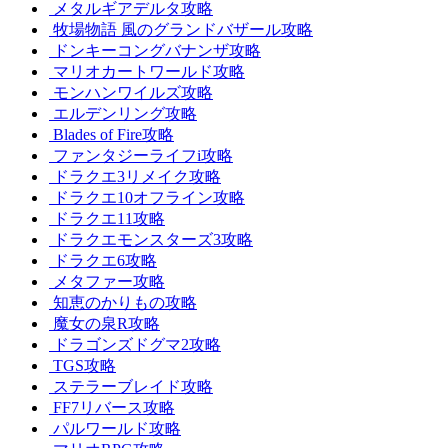
メタルギアデルタ攻略
牧場物語 風のグランドバザール攻略
ドンキーコングバナンザ攻略
マリオカートワールド攻略
モンハンワイルズ攻略
エルデンリング攻略
Blades of Fire攻略
ファンタジーライフi攻略
ドラクエ3リメイク攻略
ドラクエ10オフライン攻略
ドラクエ11攻略
ドラクエモンスターズ3攻略
ドラクエ6攻略
メタファー攻略
知恵のかりもの攻略
魔女の泉R攻略
ドラゴンズドグマ2攻略
TGS攻略
ステラーブレイド攻略
FF7リバース攻略
パルワールド攻略