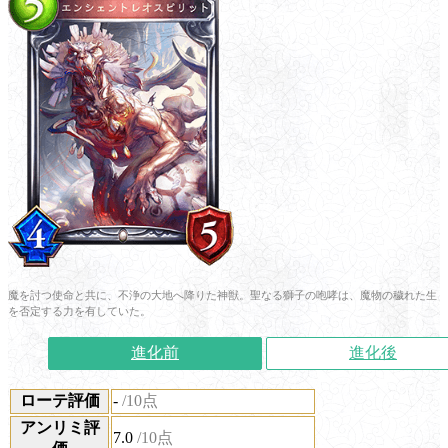
魔を討つ使命と共に、不浄の大地へ降りた神獣。聖なる獅子の咆哮は、魔物の穢れた生
を否定する力を有していた。
進化前
進化後
ローテ評価
-
/10点
アンリミ評
7.0
/10点