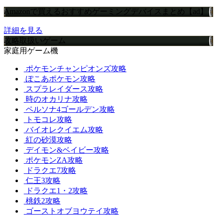
Amazonで買えるおすすめゲーミングデバイスまとめ【ad】
詳細を見る
攻略取扱いゲーム
家庭用ゲーム機
ポケモンチャンピオンズ攻略
ぽこあポケモン攻略
スプラレイダース攻略
時のオカリナ攻略
ペルソナ4ゴールデン攻略
トモコレ攻略
バイオレクイエム攻略
紅の砂漠攻略
デイモン&ベイビー攻略
ポケモンZA攻略
ドラクエ7攻略
仁王3攻略
ドラクエ1・2攻略
桃鉄2攻略
ゴーストオブヨウテイ攻略