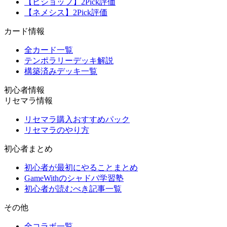
【ビショップ】2Pick評価
【ネメシス】2Pick評価
カード情報
全カード一覧
テンポラリーデッキ解説
構築済みデッキ一覧
初心者情報
リセマラ情報
リセマラ購入おすすめパック
リセマラのやり方
初心者まとめ
初心者が最初にやることまとめ
GameWithのシャドバ学習塾
初心者が読むべき記事一覧
その他
全コラボ一覧