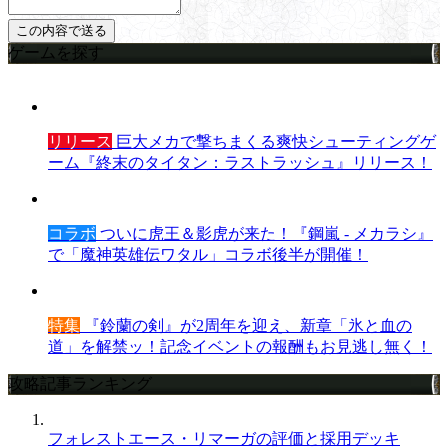
ゲームを探す
リリース
巨大メカで撃ちまくる爽快シューティングゲ
ーム『終末のタイタン：ラストラッシュ』リリース！
コラボ
ついに虎王＆影虎が来た！『鋼嵐 - メカラシ』
で「魔神英雄伝ワタル」コラボ後半が開催！
特集
『鈴蘭の剣』が2周年を迎え、新章「氷と血の
道」を解禁ッ！記念イベントの報酬もお見逃し無く！
攻略記事ランキング
フォレストエース・リマーガの評価と採用デッキ