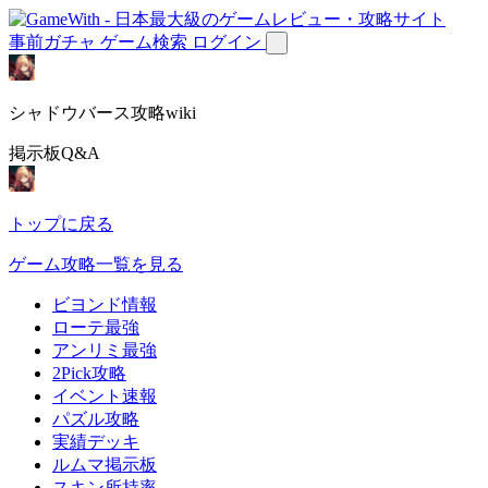
事前ガチャ
ゲーム検索
ログイン
シャドウバース攻略wiki
掲示板Q&A
トップに戻る
ゲーム攻略一覧を見る
ビヨンド情報
ローテ最強
アンリミ最強
2Pick攻略
イベント速報
パズル攻略
実績デッキ
ルムマ掲示板
スキン所持率