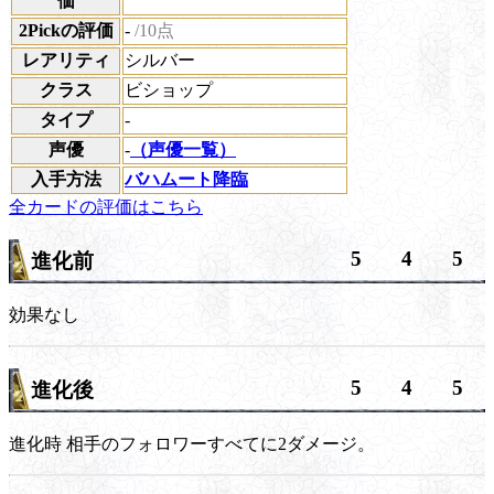
価
2Pickの評価
-
/10点
レアリティ
シルバー
クラス
ビショップ
タイプ
-
声優
-
（声優一覧）
入手方法
バハムート降臨
全カードの評価はこちら
5
4
5
進化前
効果なし
5
4
5
進化後
進化時
相手のフォロワーすべてに2ダメージ。