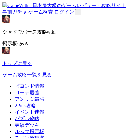
事前ガチャ
ゲーム検索
ログイン
シャドウバース攻略wiki
掲示板Q&A
トップに戻る
ゲーム攻略一覧を見る
ビヨンド情報
ローテ最強
アンリミ最強
2Pick攻略
イベント速報
パズル攻略
実績デッキ
ルムマ掲示板
スキン所持率