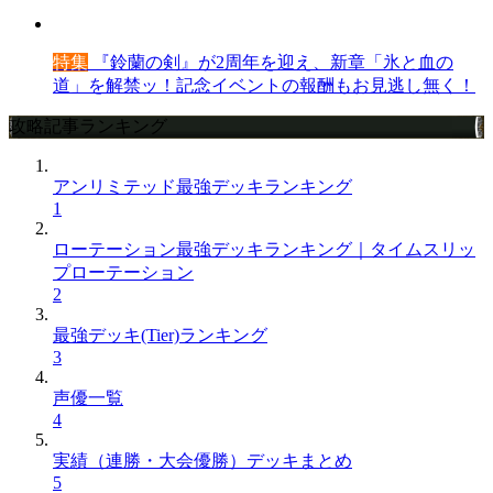
特集
『鈴蘭の剣』が2周年を迎え、新章「氷と血の
道」を解禁ッ！記念イベントの報酬もお見逃し無く！
攻略記事ランキング
アンリミテッド最強デッキランキング
1
ローテーション最強デッキランキング｜タイムスリッ
プローテーション
2
最強デッキ(Tier)ランキング
3
声優一覧
4
実績（連勝・大会優勝）デッキまとめ
5