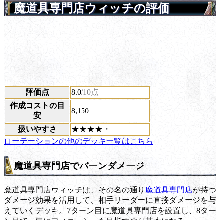
魔道具専門店ウィッチの評価
評価点
8.0
/10点
作成コストの目
8,150
安
扱いやすさ
★★★★・
ローテーションの他のデッキ一覧はこちら
魔道具専門店でバーンダメージ
魔道具専門店ウィッチは、その名の通り
魔道具専門店
が持つ
ダメージ効果を活用して、相手リーダーに直接ダメージを与
えていくデッキ。7ターン目に魔道具専門店を設置し、8ター