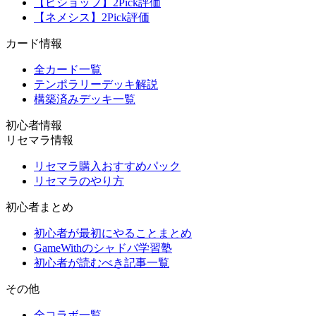
【ビショップ】2Pick評価
【ネメシス】2Pick評価
カード情報
全カード一覧
テンポラリーデッキ解説
構築済みデッキ一覧
初心者情報
リセマラ情報
リセマラ購入おすすめパック
リセマラのやり方
初心者まとめ
初心者が最初にやることまとめ
GameWithのシャドバ学習塾
初心者が読むべき記事一覧
その他
全コラボ一覧