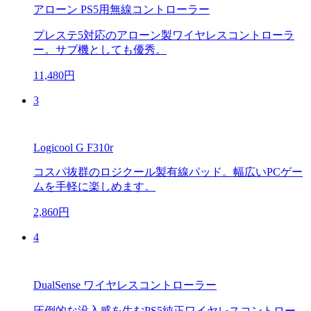
アローン PS5用無線コントローラー
プレステ5対応のアローン製ワイヤレスコントローラ
ー。サブ機としても優秀。
11,480円
3
Logicool G F310r
コスパ抜群のロジクール製有線パッド。幅広いPCゲー
ムを手軽に楽しめます。
2,860円
4
DualSense ワイヤレスコントローラー
圧倒的な没入感を生むPS5純正ワイヤレスコントロー