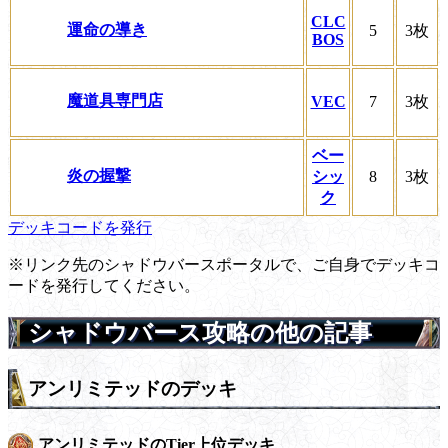
CLC
運命の導き
5
3枚
BOS
魔道具専門店
VEC
7
3枚
ベー
炎の握撃
シッ
8
3枚
ク
デッキコードを発行
※リンク先のシャドウバースポータルで、ご自身でデッキコ
ードを発行してください。
シャドウバース攻略の他の記事
アンリミテッドのデッキ
アンリミテッドのTier上位デッキ