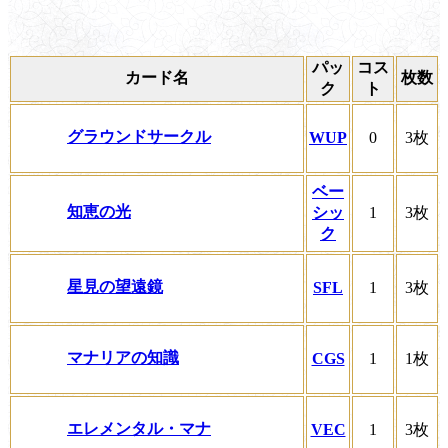
パッ
コス
カード名
枚数
ク
ト
グラウンドサークル
WUP
0
3枚
ベー
知恵の光
シッ
1
3枚
ク
星見の望遠鏡
SFL
1
3枚
マナリアの知識
CGS
1
1枚
エレメンタル・マナ
VEC
1
3枚