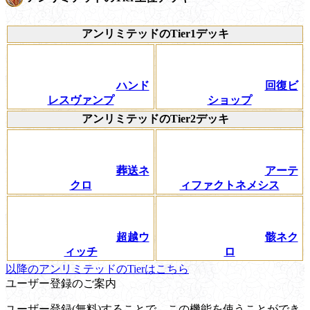
アンリミテッドのTier1デッキ
ハンド
回復ビ
レスヴァンプ
ショップ
アンリミテッドのTier2デッキ
葬送ネ
アーテ
クロ
ィファクトネメシス
超越ウ
骸ネク
ィッチ
ロ
以降のアンリミテッドのTierはこちら
ユーザー登録のご案内
ユーザー登録(無料)することで、この機能を使うことができ