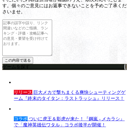
す。個々のご意見にはお返事できないことを予めご了承くだ
さいませ。
ゲームを探す
リリース
巨大メカで撃ちまくる爽快シューティングゲ
ーム『終末のタイタン：ラストラッシュ』リリース！
コラボ
ついに虎王＆影虎が来た！『鋼嵐 - メカラシ』
で「魔神英雄伝ワタル」コラボ後半が開催！