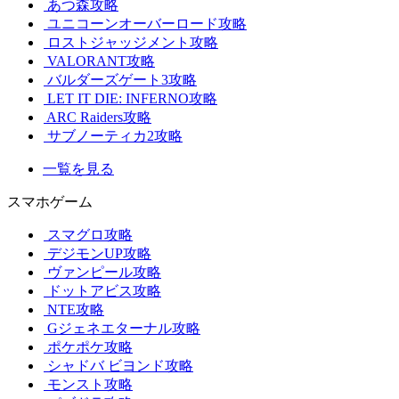
あつ森攻略
ユニコーンオーバーロード攻略
ロストジャッジメント攻略
VALORANT攻略
バルダーズゲート3攻略
LET IT DIE: INFERNO攻略
ARC Raiders攻略
サブノーティカ2攻略
一覧を見る
スマホゲーム
スマグロ攻略
デジモンUP攻略
ヴァンピール攻略
ドットアビス攻略
NTE攻略
Gジェネエターナル攻略
ポケポケ攻略
シャドバ ビヨンド攻略
モンスト攻略