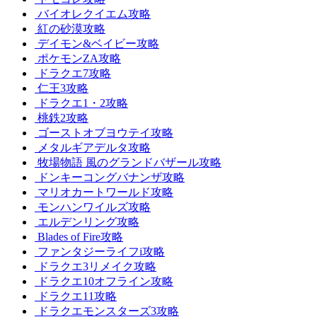
バイオレクイエム攻略
紅の砂漠攻略
デイモン&ベイビー攻略
ポケモンZA攻略
ドラクエ7攻略
仁王3攻略
ドラクエ1・2攻略
桃鉄2攻略
ゴーストオブヨウテイ攻略
メタルギアデルタ攻略
牧場物語 風のグランドバザール攻略
ドンキーコングバナンザ攻略
マリオカートワールド攻略
モンハンワイルズ攻略
エルデンリング攻略
Blades of Fire攻略
ファンタジーライフi攻略
ドラクエ3リメイク攻略
ドラクエ10オフライン攻略
ドラクエ11攻略
ドラクエモンスターズ3攻略