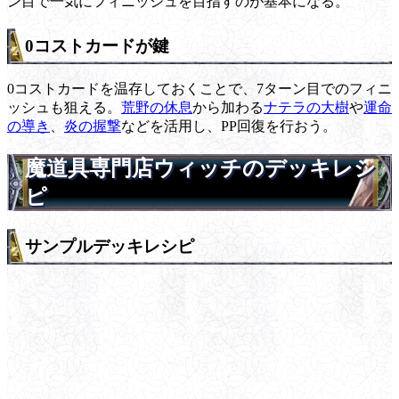
ン目で一気にフィニッシュを目指すのが基本になる。
0コストカードが鍵
0コストカードを温存しておくことで、7ターン目でのフィニ
ッシュも狙える。
荒野の休息
から加わる
ナテラの大樹
や
運命
の導き
、
炎の握撃
などを活用し、PP回復を行おう。
魔道具専門店ウィッチのデッキレシ
ピ
サンプルデッキレシピ