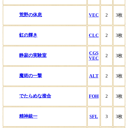
荒野の休息
VEC
2
3枚
虹の輝き
CLC
2
3枚
CGS
静寂の実験室
2
3枚
VEC
魔術の一撃
ALT
2
3枚
でたらめな接合
FOH
2
3枚
精神統一
SFL
3
3枚