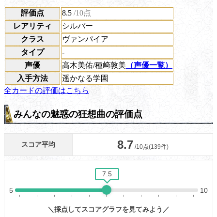
評価点
8.5
/10点
レアリティ
シルバー
クラス
ヴァンパイア
タイプ
-
声優
高木美佑/種﨑敦美
（声優一覧）
入手方法
遥かなる学園
全カードの評価はこちら
みんなの魅惑の狂想曲の評価点