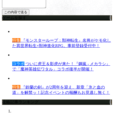
ゲームを探す
特集
『モンスターループ：獣神転生』名将がケモ化し
た異世界転生×獣神進化RPG。事前登録受付中！
コラボ
ついに虎王＆影虎が来た！『鋼嵐 - メカラシ』
で「魔神英雄伝ワタル」コラボ後半が開催！
特集
『鈴蘭の剣』が2周年を迎え、新章「氷と血の
道」を解禁ッ！記念イベントの報酬もお見逃し無く！
攻略記事ランキング