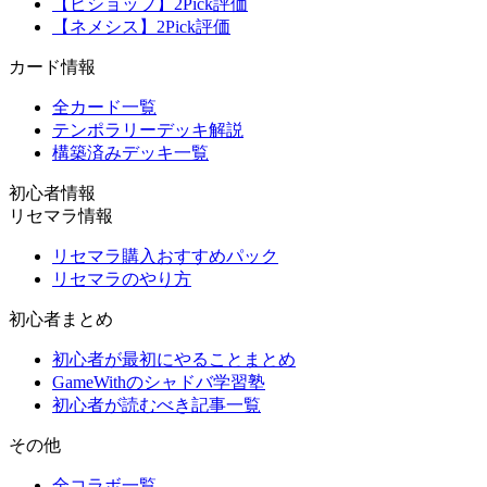
【ビショップ】2Pick評価
【ネメシス】2Pick評価
カード情報
全カード一覧
テンポラリーデッキ解説
構築済みデッキ一覧
初心者情報
リセマラ情報
リセマラ購入おすすめパック
リセマラのやり方
初心者まとめ
初心者が最初にやることまとめ
GameWithのシャドバ学習塾
初心者が読むべき記事一覧
その他
全コラボ一覧