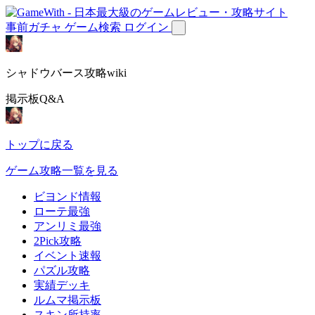
事前ガチャ
ゲーム検索
ログイン
シャドウバース攻略wiki
掲示板Q&A
トップに戻る
ゲーム攻略一覧を見る
ビヨンド情報
ローテ最強
アンリミ最強
2Pick攻略
イベント速報
パズル攻略
実績デッキ
ルムマ掲示板
スキン所持率