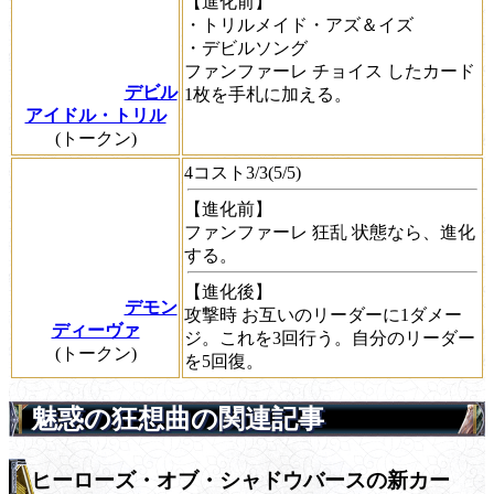
【進化前】
・トリルメイド・アズ＆イズ
・デビルソング
ファンファーレ
チョイス
したカード
デビル
1枚を手札に加える。
アイドル・トリル
(トークン)
4コスト3/3(5/5)
【進化前】
ファンファーレ
狂乱
状態なら、進化
する。
【進化後】
デモン
攻撃時
お互いのリーダーに1ダメー
ディーヴァ
ジ。これを3回行う。自分のリーダー
(トークン)
を5回復。
魅惑の狂想曲の関連記事
ヒーローズ・オブ・シャドウバースの新カー