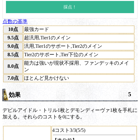
点数の基準
10点
最強カード
9.5点
超汎用,Tier1のメイン
9.0点
汎用,Tier1のサポート,Tier2のメイン
8.5点
Tier2のサポート,Tier下位のメイン
能力は強いが現状不採用、ファンデッキのメイ
8.0点
ン
7.0点
ほとんど見かけない
5
効果
デビルアイドル・トリル1枚とデモンディーヴァ1枚を手札に
加える。それらのコストを0にする。
4コスト3/3(5/5)