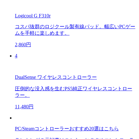
Logicool G F310r
コスパ抜群のロジクール製有線パッド。幅広いPCゲー
ムを手軽に楽しめます。
2,860円
4
DualSense ワイヤレスコントローラー
圧倒的な没入感を生むPS5純正ワイヤレスコントロー
ラー。
11,480円
PC/Steamコントローラーおすすめ20選はこちら