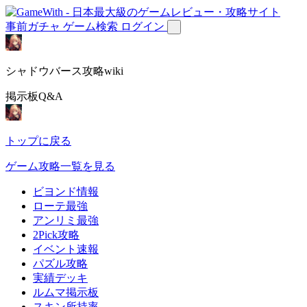
事前ガチャ
ゲーム検索
ログイン
シャドウバース攻略wiki
掲示板Q&A
トップに戻る
ゲーム攻略一覧を見る
ビヨンド情報
ローテ最強
アンリミ最強
2Pick攻略
イベント速報
パズル攻略
実績デッキ
ルムマ掲示板
スキン所持率