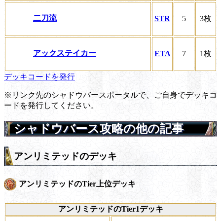
二刀流
STR
5
3枚
アックステイカー
ETA
7
1枚
デッキコードを発行
※リンク先のシャドウバースポータルで、ご自身でデッキコ
ードを発行してください。
シャドウバース攻略の他の記事
アンリミテッドのデッキ
アンリミテッドのTier上位デッキ
アンリミテッドのTier1デッキ