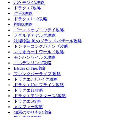
ポケモンZA攻略
ドラクエ7攻略
仁王3攻略
ドラクエ1・2攻略
桃鉄2攻略
ゴーストオブヨウテイ攻略
メタルギアデルタ攻略
牧場物語 風のグランドバザール攻略
ドンキーコングバナンザ攻略
マリオカートワールド攻略
モンハンワイルズ攻略
エルデンリング攻略
Blades of Fire攻略
ファンタジーライフi攻略
ドラクエ3リメイク攻略
ドラクエ10オフライン攻略
ドラクエ11攻略
ドラクエモンスターズ3攻略
ドラクエ6攻略
メタファー攻略
知恵のかりもの攻略