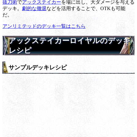
抜刀術
で
アックステイカー
を場に出し、大ダメージを与える
デッキ。
劇的な撤退
などを活用することで、OTKも可能
だ。
アンリミテッドのデッキ一覧はこちら
アックステイカーロイヤルのデッキ
レシピ
サンプルデッキレシピ