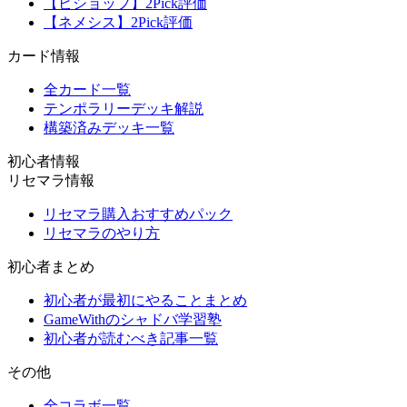
【ビショップ】2Pick評価
【ネメシス】2Pick評価
カード情報
全カード一覧
テンポラリーデッキ解説
構築済みデッキ一覧
初心者情報
リセマラ情報
リセマラ購入おすすめパック
リセマラのやり方
初心者まとめ
初心者が最初にやることまとめ
GameWithのシャドバ学習塾
初心者が読むべき記事一覧
その他
全コラボ一覧