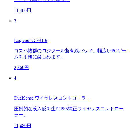
11,480円
3
Logicool G F310r
コスパ抜群のロジクール製有線パッド。幅広いPCゲー
ムを手軽に楽しめます。
2,860円
4
DualSense ワイヤレスコントローラー
圧倒的な没入感を生むPS5純正ワイヤレスコントロー
ラー。
11,480円