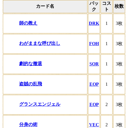
パッ
コス
カード名
枚数
ク
ト
師の教え
DRK
1
3枚
わがままな呼び出し
FOH
1
3枚
劇的な撤退
SOR
1
3枚
盗賊の乱飛
EOP
1
3枚
グランスエンジェル
EOP
2
3枚
分身の術
VEC
2
3枚