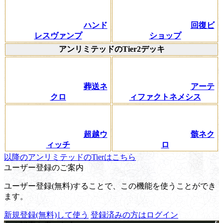
ハンド
回復ビ
レスヴァンプ
ショップ
アンリミテッドのTier2デッキ
葬送ネ
アーテ
クロ
ィファクトネメシス
超越ウ
骸ネク
ィッチ
ロ
以降のアンリミテッドのTierはこちら
ユーザー登録のご案内
ユーザー登録(無料)することで、この機能を使うことができ
ます。
新規登録(無料)して使う
登録済みの方はログイン