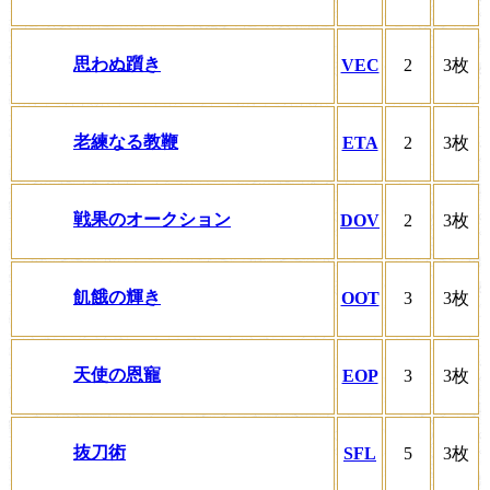
思わぬ躓き
VEC
2
3枚
老練なる教鞭
ETA
2
3枚
戦果のオークション
DOV
2
3枚
飢餓の輝き
OOT
3
3枚
天使の恩寵
EOP
3
3枚
抜刀術
SFL
5
3枚