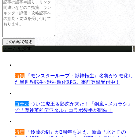
ゲームを探す
特集
『モンスターループ：獣神転生』名将がケモ化し
た異世界転生×獣神進化RPG。事前登録受付中！
コラボ
ついに虎王＆影虎が来た！『鋼嵐 - メカラシ』
で「魔神英雄伝ワタル」コラボ後半が開催！
特集
『鈴蘭の剣』が2周年を迎え、新章「氷と血の