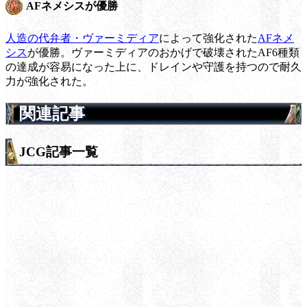
AFネメシスが優勝
人造の代弁者・ヴァーミディア
によって強化された
AFネメ
シス
が優勝。ヴァーミディアのおかげで破壊されたAF6種類
の達成が容易になった上に、ドレインや守護を持つので耐久
力が強化された。
関連記事
JCG記事一覧