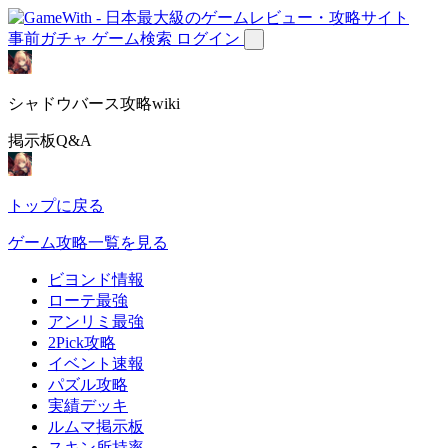
事前ガチャ
ゲーム検索
ログイン
シャドウバース攻略wiki
掲示板Q&A
トップに戻る
ゲーム攻略一覧を見る
ビヨンド情報
ローテ最強
アンリミ最強
2Pick攻略
イベント速報
パズル攻略
実績デッキ
ルムマ掲示板
スキン所持率