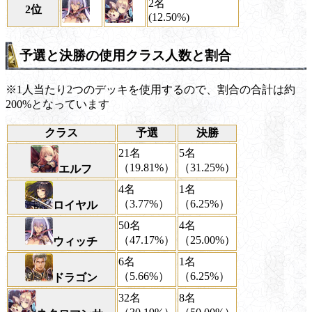
2名
2位
(12.50%)
予選と決勝の使用クラス人数と割合
※1人当たり2つのデッキを使用するので、割合の合計は約
200%となっています
クラス
予選
決勝
21名
5名
（19.81%）
（31.25%）
エルフ
4名
1名
（3.77%）
（6.25%）
ロイヤル
50名
4名
（47.17%）
（25.00%）
ウィッチ
6名
1名
（5.66%）
（6.25%）
ドラゴン
32名
8名