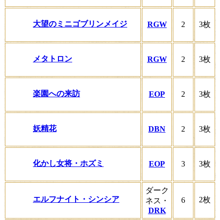
大望のミニゴブリンメイジ
RGW
2
3枚
メタトロン
RGW
2
3枚
楽園への来訪
EOP
2
3枚
妖精花
DBN
2
3枚
化かし女将・ホズミ
EOP
3
3枚
ダーク
エルフナイト・シンシア
2枚
6
ネス・
DRK