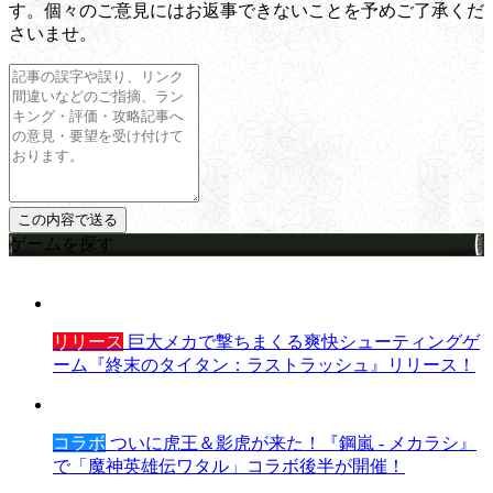
す。個々のご意見にはお返事できないことを予めご了承くだ
さいませ。
ゲームを探す
リリース
巨大メカで撃ちまくる爽快シューティングゲ
ーム『終末のタイタン：ラストラッシュ』リリース！
コラボ
ついに虎王＆影虎が来た！『鋼嵐 - メカラシ』
で「魔神英雄伝ワタル」コラボ後半が開催！