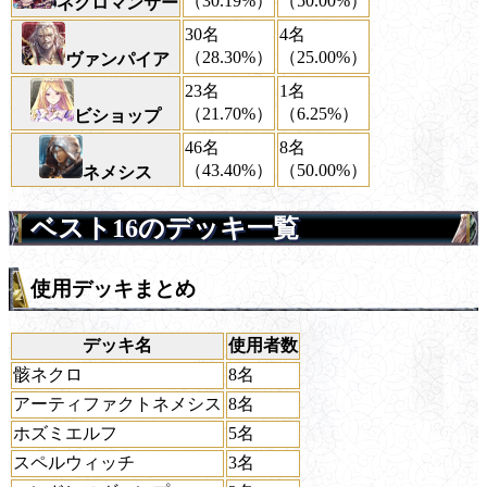
（30.19%）
（50.00%）
ネクロマンサー
30名
4名
（28.30%）
（25.00%）
ヴァンパイア
23名
1名
（21.70%）
（6.25%）
ビショップ
46名
8名
（43.40%）
（50.00%）
ネメシス
ベスト16のデッキ一覧
使用デッキまとめ
デッキ名
使用者数
骸ネクロ
8名
アーティファクトネメシス
8名
ホズミエルフ
5名
スペルウィッチ
3名