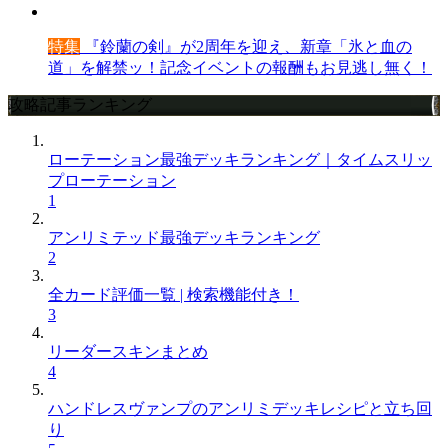
特集
『鈴蘭の剣』が2周年を迎え、新章「氷と血の
道」を解禁ッ！記念イベントの報酬もお見逃し無く！
攻略記事ランキング
ローテーション最強デッキランキング｜タイムスリッ
プローテーション
1
アンリミテッド最強デッキランキング
2
全カード評価一覧 | 検索機能付き！
3
リーダースキンまとめ
4
ハンドレスヴァンプのアンリミデッキレシピと立ち回
り