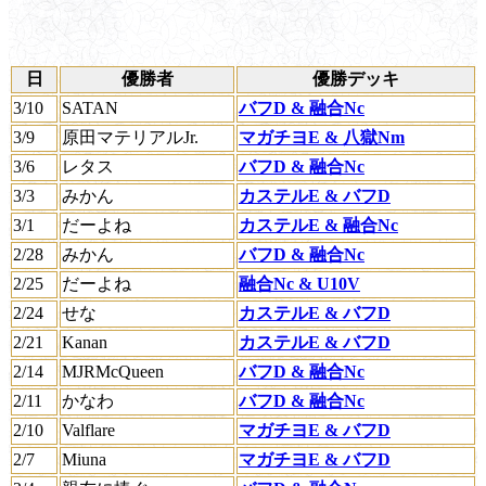
日
優勝者
優勝デッキ
3/10
SATAN
バフD & 融合Nc
3/9
原田マテリアルJr.
マガチヨE & 八獄Nm
3/6
レタス
バフD & 融合Nc
3/3
みかん
カステルE & バフD
3/1
だーよね
カステルE & 融合Nc
2/28
みかん
バフD & 融合Nc
2/25
だーよね
融合Nc & U10V
2/24
せな
カステルE & バフD
2/21
Kanan
カステルE & バフD
2/14
MJRMcQueen
バフD & 融合Nc
2/11
かなわ
バフD & 融合Nc
2/10
Valflare
マガチヨE & バフD
2/7
Miuna
マガチヨE & バフD