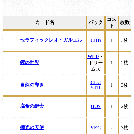
コス
カード名
パック
枚数
ト
セラフィックレオ・ガルエル
CDB
1
3枚
WLD
・
鏡の世界
ドリー
1
2枚
ムズ
CLC
自然の導き
1
3枚
STR
腐食の絶命
OOS
1
2枚
極光の天使
VEC
2
3枚