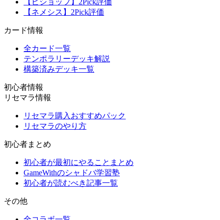
【ビショップ】2Pick評価
【ネメシス】2Pick評価
カード情報
全カード一覧
テンポラリーデッキ解説
構築済みデッキ一覧
初心者情報
リセマラ情報
リセマラ購入おすすめパック
リセマラのやり方
初心者まとめ
初心者が最初にやることまとめ
GameWithのシャドバ学習塾
初心者が読むべき記事一覧
その他
全コラボ一覧