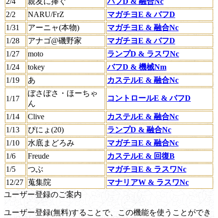
2/4
親友に捧ぐ
バフD & 融合Nc
2/2
NARU/FrZ
マガチヨE & バフD
1/31
アーニャ(本物)
マガチヨE & 融合Nc
1/28
アナゴ@磯野家
マガチヨE & バフD
1/27
moto
ランプD & ラスワNc
1/24
tokey
バフD & 機械Nm
1/19
あ
カステルE & 融合Nc
ぼさぼさ・ほーちゃ
コントロールE & バフD
1/17
ん
1/14
Clive
カステルE & 融合Nc
1/13
ぴにょ(20)
ランプD & 融合Nc
1/10
水底まどろみ
マガチヨE & 融合Nc
1/6
Freude
カステルE & 回復B
1/5
つぶ
マガチヨE & ラスワNc
12/27
蒐集院
マナリアW & ラスワNc
ユーザー登録のご案内
ユーザー登録(無料)することで、この機能を使うことができ