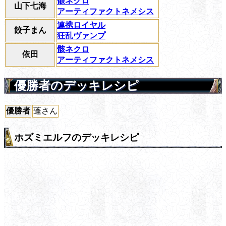
骸ネクロ
山下七海
アーティファクトネメシス
連携ロイヤル
餃子まん
狂乱ヴァンプ
骸ネクロ
依田
アーティファクトネメシス
優勝者のデッキレシピ
優勝者
蓬さん
ホズミエルフのデッキレシピ