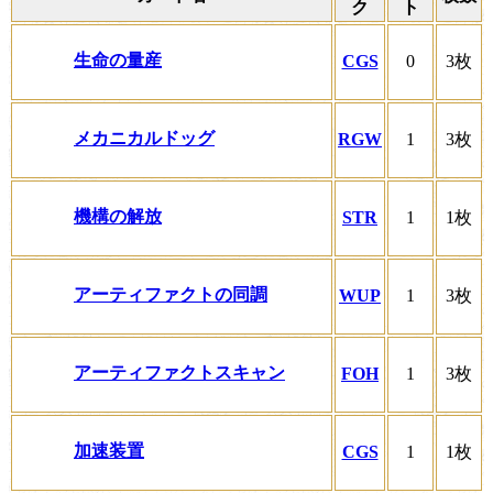
ク
ト
生命の量産
CGS
0
3枚
メカニカルドッグ
RGW
1
3枚
機構の解放
STR
1
1枚
アーティファクトの同調
WUP
1
3枚
アーティファクトスキャン
FOH
1
3枚
加速装置
CGS
1
1枚