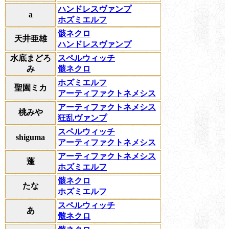
ハンドレスヴァンプ
a
ホズミエルフ
骸ネクロ
天井亜雄
ハンドレスヴァンプ
水底まどろ
スペルウィッチ
み
骸ネクロ
ホズミエルフ
聖園ミカ
アーティファクトネメシス
アーティファクトネメシス
桃みや
狂乱ヴァンプ
スペルウィッチ
shiguma
アーティファクトネメシス
アーティファクトネメシス
蓬
ホズミエルフ
骸ネクロ
たな
ホズミエルフ
スペルウィッチ
あ
骸ネクロ