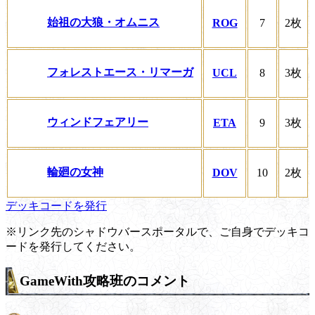
始祖の大狼・オムニス
ROG
7
2枚
フォレストエース・リマーガ
UCL
8
3枚
ウィンドフェアリー
ETA
9
3枚
輪廻の女神
DOV
10
2枚
デッキコードを発行
※リンク先のシャドウバースポータルで、ご自身でデッキコ
ードを発行してください。
GameWith攻略班のコメント