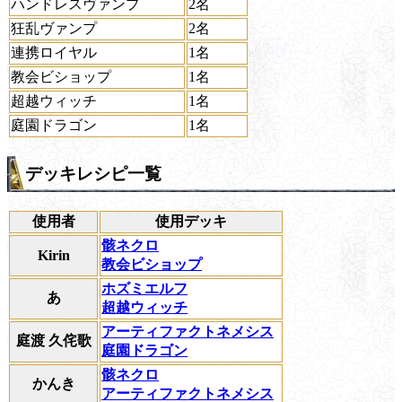
ハンドレスヴァンプ
2名
狂乱ヴァンプ
2名
連携ロイヤル
1名
教会ビショップ
1名
超越ウィッチ
1名
庭園ドラゴン
1名
デッキレシピ一覧
使用者
使用デッキ
骸ネクロ
Kirin
教会ビショップ
ホズミエルフ
あ
超越ウィッチ
アーティファクトネメシス
庭渡 久侘歌
庭園ドラゴン
骸ネクロ
かんき
アーティファクトネメシス