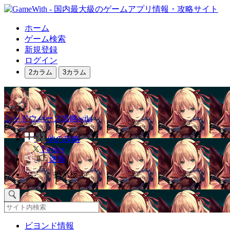
ホーム
ゲーム検索
新規登録
ログイン
2カラム
3カラム
シャドウバース攻略wiki
他の攻略
Twitter
速報
掲示板
ビヨンド情報