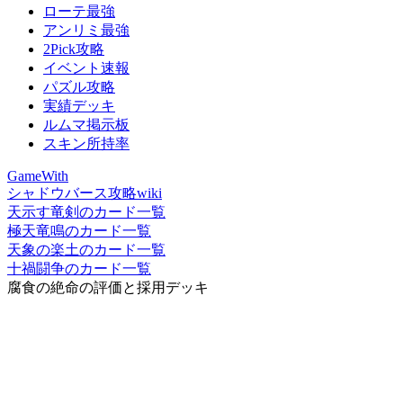
ローテ最強
アンリミ最強
2Pick攻略
イベント速報
パズル攻略
実績デッキ
ルムマ掲示板
スキン所持率
GameWith
シャドウバース攻略wiki
天示す竜剣のカード一覧
極天竜鳴のカード一覧
天象の楽土のカード一覧
十禍闘争のカード一覧
腐食の絶命の評価と採用デッキ