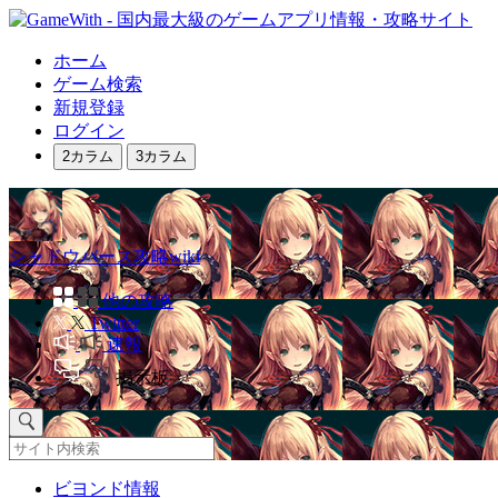
ホーム
ゲーム検索
新規登録
ログイン
2カラム
3カラム
シャドウバース攻略wiki
他の攻略
Twitter
速報
掲示板
ビヨンド情報