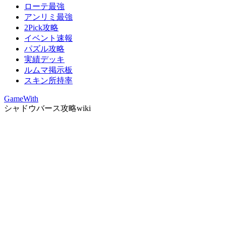
ローテ最強
アンリミ最強
2Pick攻略
イベント速報
パズル攻略
実績デッキ
ルムマ掲示板
スキン所持率
GameWith
シャドウバース攻略wiki