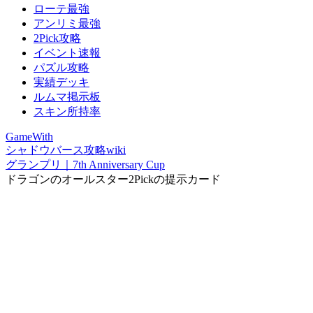
ローテ最強
アンリミ最強
2Pick攻略
イベント速報
パズル攻略
実績デッキ
ルムマ掲示板
スキン所持率
GameWith
シャドウバース攻略wiki
グランプリ｜7th Anniversary Cup
ドラゴンのオールスター2Pickの提示カード