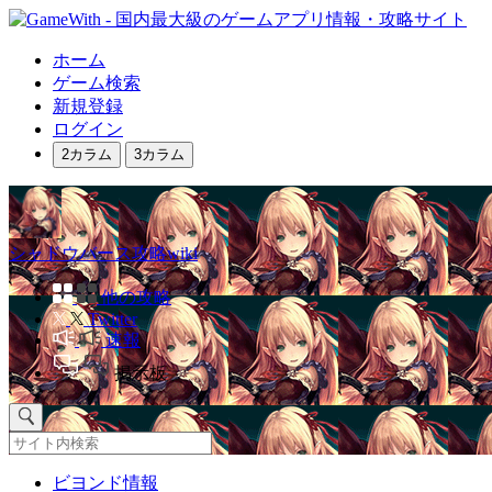
ホーム
ゲーム検索
新規登録
ログイン
2カラム
3カラム
シャドウバース攻略wiki
他の攻略
Twitter
速報
掲示板
ビヨンド情報