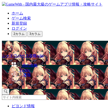
ホーム
ゲーム検索
新規登録
ログイン
2カラム
3カラム
シャドウバース攻略wiki
他の攻略
Twitter
速報
掲示板
ビヨンド情報