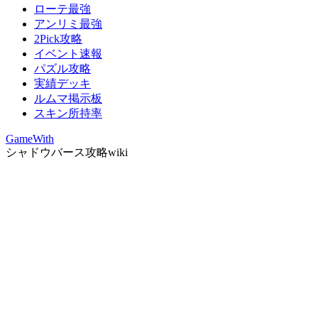
ローテ最強
アンリミ最強
2Pick攻略
イベント速報
パズル攻略
実績デッキ
ルムマ掲示板
スキン所持率
GameWith
シャドウバース攻略wiki