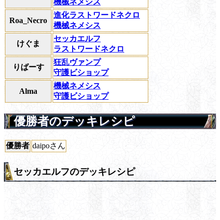
機械ネメシス
進化ラストワードネクロ
Roa_Necro
機械ネメシス
セッカエルフ
けぐま
ラストワードネクロ
狂乱ヴァンプ
りばーす
守護ビショップ
機械ネメシス
Alma
守護ビショップ
優勝者のデッキレシピ
優勝者
daipoさん
セッカエルフのデッキレシピ