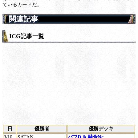
ているカードだ。
関連記事
JCG記事一覧
日
優勝者
優勝デッキ
3/10
SATAN
バフD & 融合Nc