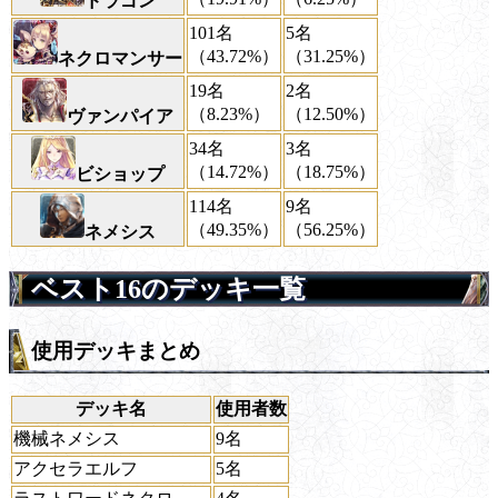
ドラゴン
101名
5名
（43.72%）
（31.25%）
ネクロマンサー
19名
2名
（8.23%）
（12.50%）
ヴァンパイア
34名
3名
（14.72%）
（18.75%）
ビショップ
114名
9名
（49.35%）
（56.25%）
ネメシス
ベスト16のデッキ一覧
使用デッキまとめ
デッキ名
使用者数
機械ネメシス
9名
アクセラエルフ
5名