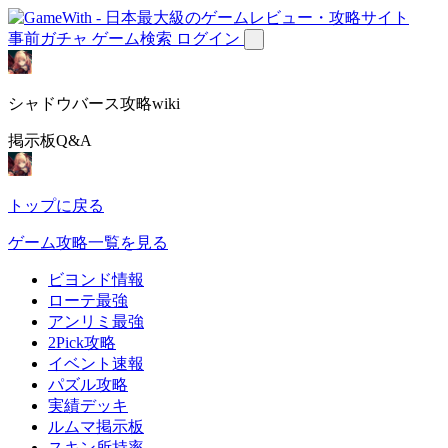
事前ガチャ
ゲーム検索
ログイン
シャドウバース攻略wiki
掲示板Q&A
トップに戻る
ゲーム攻略一覧を見る
ビヨンド情報
ローテ最強
アンリミ最強
2Pick攻略
イベント速報
パズル攻略
実績デッキ
ルムマ掲示板
スキン所持率