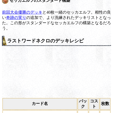
セッカエルフのスタンダード構築
前回大会優勝のデッキ
と40枚一緒のセッカエルフ。相性の良
い
奇跡の実り
の追加で、より洗練されたデッキリストとなっ
た。この形がスタンダードなセッカエルフの構築となるだろ
う。
ラストワードネクロのデッキレシピ
パッ
コス
カード名
枚数
ク
ト