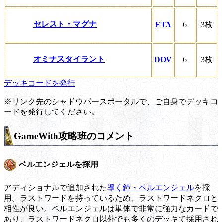
セレスト・マグナ
ETA
6
3枚
オミナスタイラント
DOV
6
3枚
デッキコードを発行
※リンク先のシャドウバースポータルで、ご自身でデッキコ
ードを発行してください。
GameWith攻略班のコメント
ベルエンジェルを採用
アディショナルで追加された
導く鐘・ベルエンジェル
を採
用。ラストワードを持っているため、ラストワードネクロと
相性が良い。ベルエンジェルは単体で非常に強力なカードで
あり、ラストワードネクロ以外でも多くのデッキで採用され