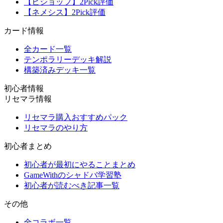
【ビショップ】2Pick評価
【ネメシス】2Pick評価
カード情報
全カード一覧
テンポラリーデッキ解説
構築済みデッキ一覧
初心者情報
リセマラ情報
リセマラ購入おすすめパック
リセマラのやり方
初心者まとめ
初心者が最初にやることまとめ
GameWithのシャドバ学習塾
初心者が読むべき記事一覧
その他
全コラボ一覧