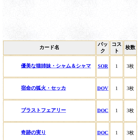
パッ
コス
カード名
枚数
ク
ト
優美な猫姉妹・シャム＆シャマ
SOR
1
3枚
宿命の狐火・セッカ
DOV
1
3枚
ブラストフェアリー
DOC
1
3枚
奇跡の実り
DOC
1
3枚