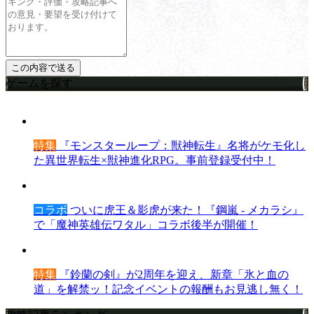
ゲームを探す
特集
『モンスターループ：獣神転生』名将がケモ化し
た異世界転生×獣神進化RPG。事前登録受付中！
コラボ
ついに虎王＆影虎が来た！『鋼嵐 - メカラシ』
で「魔神英雄伝ワタル」コラボ後半が開催！
特集
『鈴蘭の剣』が2周年を迎え、新章「氷と血の
道」を解禁ッ！記念イベントの報酬もお見逃し無く！