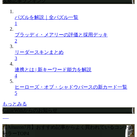
攻略記事ランキング
パズルを解説｜全パズル一覧
1
ブラッディ・メアリーの評価と採用デッキ
2
リーダースキンまとめ
3
連携とは | 新キーワード能力を解説
4
ヒーローズ・オブ・シャドウバースの新カード一覧
5
もっとみる
GameWithからのお知らせ
【Amazon7月】おすすめ記事からよく買われているコントロ
ーラーTOP4