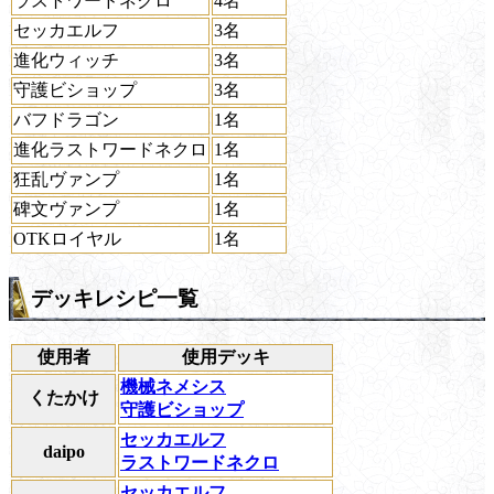
ラストワードネクロ
4名
セッカエルフ
3名
進化ウィッチ
3名
守護ビショップ
3名
バフドラゴン
1名
進化ラストワードネクロ
1名
狂乱ヴァンプ
1名
碑文ヴァンプ
1名
OTKロイヤル
1名
デッキレシピ一覧
使用者
使用デッキ
機械ネメシス
くたかけ
守護ビショップ
セッカエルフ
daipo
ラストワードネクロ
セッカエルフ