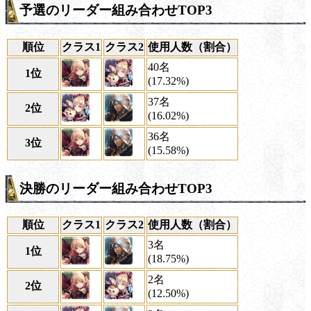
予選のリーダー組み合わせTOP3
順位
クラス1
クラス2
使用人数（割合）
40名
1位
(17.32%)
37名
2位
(16.02%)
36名
3位
(15.58%)
決勝のリーダー組み合わせTOP3
順位
クラス1
クラス2
使用人数（割合）
3名
1位
(18.75%)
2名
2位
(12.50%)