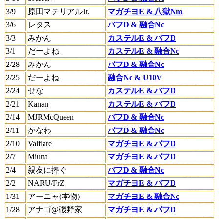
3/9
原田マテリアルJr.
マガチヨE & 八獄Nm
3/6
レタス
バフD & 融合Nc
3/3
みかん
カステルE & バフD
3/1
だーよね
カステルE & 融合Nc
2/28
みかん
バフD & 融合Nc
2/25
だーよね
融合Nc & U10V
2/24
せな
カステルE & バフD
2/21
Kanan
カステルE & バフD
2/14
MJRMcQueen
バフD & 融合Nc
2/11
かなわ
バフD & 融合Nc
2/10
Valflare
マガチヨE & バフD
2/7
Miuna
マガチヨE & バフD
2/4
親友に捧ぐ
バフD & 融合Nc
2/2
NARU/FrZ
マガチヨE & バフD
1/31
アーニャ(本物)
マガチヨE & 融合Nc
1/28
アナゴ@磯野家
マガチヨE & バフD