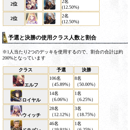
2名
2位
(12.50%)
2名
2位
(12.50%)
予選と決勝の使用クラス人数と割合
※1人当たり2つのデッキを使用するので、割合の合計は約
200%となっています
クラス
予選
決勝
106名
8名
（45.89%）
（50.00%）
エルフ
14名
1名
（6.06%）
（6.25%）
ロイヤル
28名
3名
（12.12%）
（18.75%）
ウィッチ
46名
1名
（19.91%）
（6.25%）