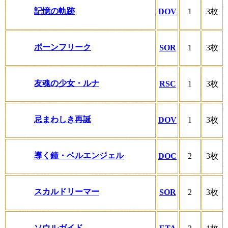
記憶の軌跡
DOV
1
3枚
ボーンフリーク
SOR
1
3枚
友魂の少女・ルナ
RSC
1
3枚
忌まわしき再誕
DOV
1
3枚
導く鐘・ベルエンジェル
DOC
2
3枚
スカルドリーマー
SOR
2
3枚
ソウルガイド