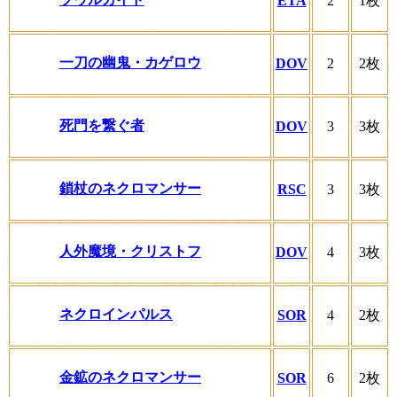
ETA
2
1枚
一刀の幽鬼・カゲロウ
DOV
2
2枚
死門を繋ぐ者
DOV
3
3枚
鎖杖のネクロマンサー
RSC
3
3枚
人外魔境・クリストフ
DOV
4
3枚
ネクロインパルス
SOR
4
2枚
金鉱のネクロマンサー
SOR
6
2枚