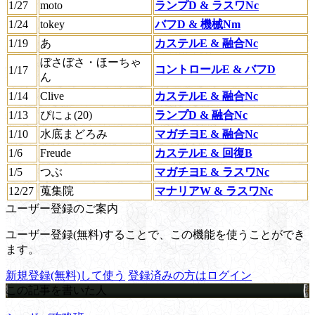
1/27
moto
ランプD & ラスワNc
1/24
tokey
バフD & 機械Nm
1/19
あ
カステルE & 融合Nc
ぼさぼさ・ほーちゃ
コントロールE & バフD
1/17
ん
1/14
Clive
カステルE & 融合Nc
1/13
ぴにょ(20)
ランプD & 融合Nc
1/10
水底まどろみ
マガチヨE & 融合Nc
1/6
Freude
カステルE & 回復B
1/5
つぶ
マガチヨE & ラスワNc
12/27
蒐集院
マナリアW & ラスワNc
ユーザー登録のご案内
ユーザー登録(無料)することで、この機能を使うことができ
ます。
新規登録(無料)して使う
登録済みの方はログイン
この記事を書いた人