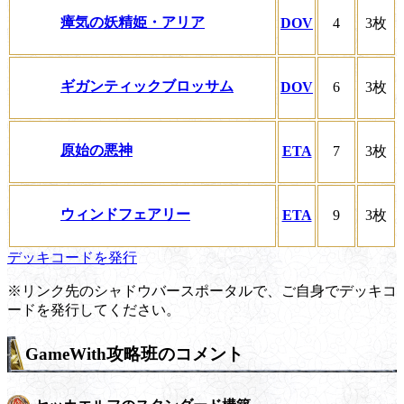
瘴気の妖精姫・アリア
DOV
4
3枚
ギガンティックブロッサム
DOV
6
3枚
原始の悪神
ETA
7
3枚
ウィンドフェアリー
ETA
9
3枚
デッキコードを発行
※リンク先のシャドウバースポータルで、ご自身でデッキコ
ードを発行してください。
GameWith攻略班のコメント