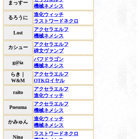
まっすー
機械ネメシス
進化ウィッチ
るろうに
ラストワードネクロ
アクセラエルフ
Lost
機械ネメシス
アクセラエルフ
カシュー
碑文ヴァンプ
バフドラゴン
g@ia
機械ネメシス
アクセラエルフ
らき｜
W&M
OTKロイヤル
アクセラエルフ
raito
進化ウィッチ
アクセラエルフ
Pneuma
機械ネメシス
進化ウィッチ
かみゅん
機械ネメシス
ラストワードネクロ
Nina