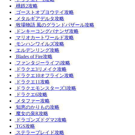
桃鉄2攻略
ゴーストオブヨウテイ攻略
メタルギアデルタ攻略
牧場物語 風のグランドバザール攻略
ドンキーコングバナンザ攻略
マリオカートワールド攻略
モンハンワイルズ攻略
エルデンリング攻略
Blades of Fire攻略
ファンタジーライフi攻略
ドラクエ3リメイク攻略
ドラクエ10オフライン攻略
ドラクエ11攻略
ドラクエモンスターズ3攻略
ドラクエ6攻略
メタファー攻略
知恵のかりもの攻略
魔女の泉R攻略
ドラゴンズドグマ2攻略
TGS攻略
ステラーブレイド攻略