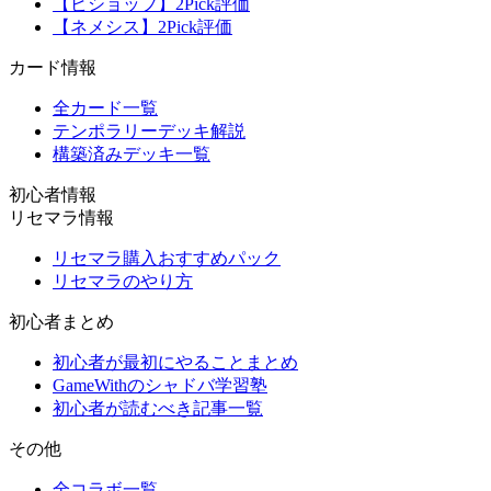
【ビショップ】2Pick評価
【ネメシス】2Pick評価
カード情報
全カード一覧
テンポラリーデッキ解説
構築済みデッキ一覧
初心者情報
リセマラ情報
リセマラ購入おすすめパック
リセマラのやり方
初心者まとめ
初心者が最初にやることまとめ
GameWithのシャドバ学習塾
初心者が読むべき記事一覧
その他
全コラボ一覧