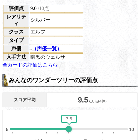
評価点
9.0
/10点
レアリテ
シルバー
ィ
クラス
エルフ
タイプ
-
声優
-
（声優一覧）
入手方法
暗黒のウェルサ
全カードの評価はこちら
みんなのワンダーツリーの評価点