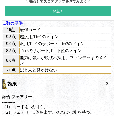
点数の基準
10点
最強カード
9.5点
超汎用,Tier1のメイン
9.0点
汎用,Tier1のサポート,Tier2のメイン
8.5点
Tier2のサポート,Tier下位のメイン
能力は強いが現状不採用、ファンデッキのメイ
8.0点
ン
7.0点
ほとんど見かけない
2
効果
融合
フェアリー
----------
（1）カードを1枚引く。
（2）フェアリー1体を出す。それは
守護
を持つ。