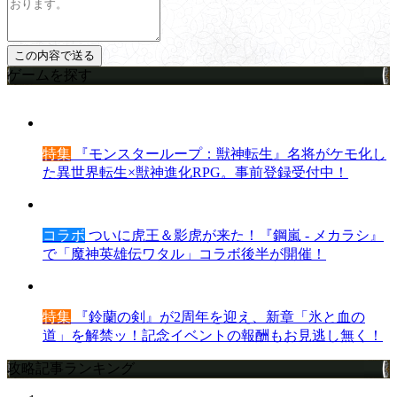
ゲームを探す
特集
『モンスターループ：獣神転生』名将がケモ化し
た異世界転生×獣神進化RPG。事前登録受付中！
コラボ
ついに虎王＆影虎が来た！『鋼嵐 - メカラシ』
で「魔神英雄伝ワタル」コラボ後半が開催！
特集
『鈴蘭の剣』が2周年を迎え、新章「氷と血の
道」を解禁ッ！記念イベントの報酬もお見逃し無く！
攻略記事ランキング