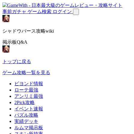
事前ガチャ
ゲーム検索
ログイン
シャドウバース攻略wiki
掲示板Q&A
トップに戻る
ゲーム攻略一覧を見る
ビヨンド情報
ローテ最強
アンリミ最強
2Pick攻略
イベント速報
パズル攻略
実績デッキ
ルムマ掲示板
スキン所持率