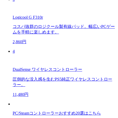
Logicool G F310r
コスパ抜群のロジクール製有線パッド。幅広いPCゲー
ムを手軽に楽しめます。
2,860円
4
DualSense ワイヤレスコントローラー
圧倒的な没入感を生むPS5純正ワイヤレスコントロー
ラー。
11,480円
PC/Steamコントローラーおすすめ20選はこちら