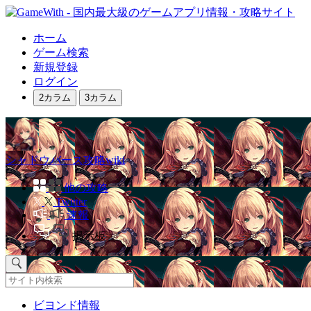
ホーム
ゲーム検索
新規登録
ログイン
2カラム
3カラム
シャドウバース攻略wiki
他の攻略
Twitter
速報
掲示板
ビヨンド情報