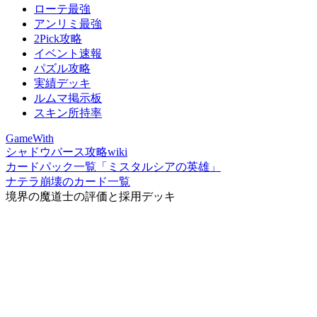
ローテ最強
アンリミ最強
2Pick攻略
イベント速報
パズル攻略
実績デッキ
ルムマ掲示板
スキン所持率
GameWith
シャドウバース攻略wiki
カードパック一覧「ミスタルシアの英雄」
ナテラ崩壊のカード一覧
境界の魔道士の評価と採用デッキ