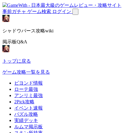
事前ガチャ
ゲーム検索
ログイン
シャドウバース攻略wiki
掲示板Q&A
トップに戻る
ゲーム攻略一覧を見る
ビヨンド情報
ローテ最強
アンリミ最強
2Pick攻略
イベント速報
パズル攻略
実績デッキ
ルムマ掲示板
スキン所持率