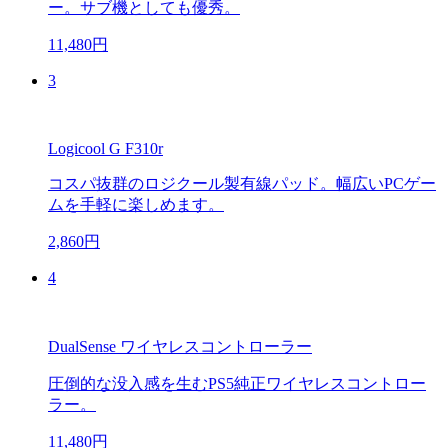
ー。サブ機としても優秀。
11,480円
3
Logicool G F310r
コスパ抜群のロジクール製有線パッド。幅広いPCゲー
ムを手軽に楽しめます。
2,860円
4
DualSense ワイヤレスコントローラー
圧倒的な没入感を生むPS5純正ワイヤレスコントロー
ラー。
11,480円