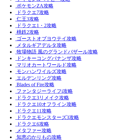
ポケモンZA攻略
ドラクエ7攻略
仁王3攻略
ドラクエ1・2攻略
桃鉄2攻略
ゴーストオブヨウテイ攻略
メタルギアデルタ攻略
牧場物語 風のグランドバザール攻略
ドンキーコングバナンザ攻略
マリオカートワールド攻略
モンハンワイルズ攻略
エルデンリング攻略
Blades of Fire攻略
ファンタジーライフi攻略
ドラクエ3リメイク攻略
ドラクエ10オフライン攻略
ドラクエ11攻略
ドラクエモンスターズ3攻略
ドラクエ6攻略
メタファー攻略
知恵のかりもの攻略