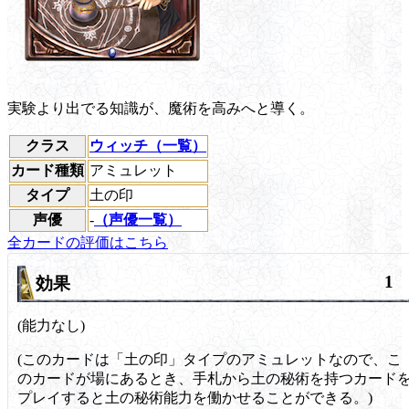
実験より出でる知識が、魔術を高みへと導く。
クラス
ウィッチ（一覧）
カード種類
アミュレット
タイプ
土の印
声優
-
（声優一覧）
全カードの評価はこちら
1
効果
(能力なし)
(このカードは「土の印」タイプのアミュレットなので、こ
のカードが場にあるとき、手札から
土の秘術
を持つカード
プレイすると
土の秘術
能力を働かせることができる。)