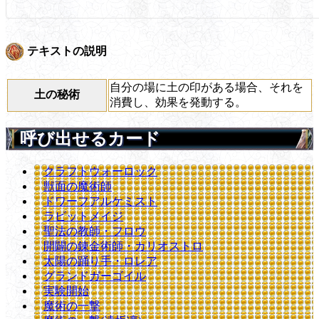
テキストの説明
自分の場に土の印がある場合、それを
土の秘術
消費し、効果を発動する。
呼び出せるカード
クラフトウォーロック
獣面の魔術師
ドワーフアルケミスト
ラビットメイジ
聖法の教師・フロウ
開闢の錬金術師・カリオストロ
太陽の踊り手・ロレア
グランドガーゴイル
実験開始
魔術の一撃