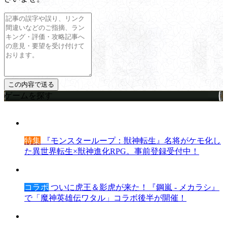
ゲームを探す
特集
『モンスターループ：獣神転生』名将がケモ化し
た異世界転生×獣神進化RPG。事前登録受付中！
コラボ
ついに虎王＆影虎が来た！『鋼嵐 - メカラシ』
で「魔神英雄伝ワタル」コラボ後半が開催！