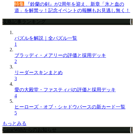
特集
『鈴蘭の剣』が2周年を迎え、新章「氷と血の
道」を解禁ッ！記念イベントの報酬もお見逃し無く！
攻略記事ランキング
パズルを解説｜全パズル一覧
1
ブラッディ・メアリーの評価と採用デッキ
2
リーダースキンまとめ
3
愛の大殿堂・ファスティバの評価と採用デッキ
4
ヒーローズ・オブ・シャドウバースの新カード一覧
5
もっとみる
GameWithからのお知らせ