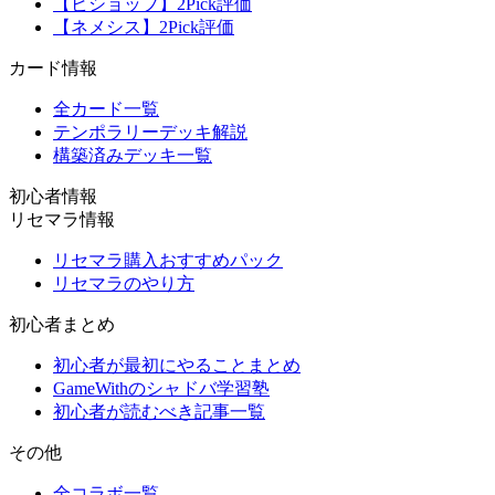
【ビショップ】2Pick評価
【ネメシス】2Pick評価
カード情報
全カード一覧
テンポラリーデッキ解説
構築済みデッキ一覧
初心者情報
リセマラ情報
リセマラ購入おすすめパック
リセマラのやり方
初心者まとめ
初心者が最初にやることまとめ
GameWithのシャドバ学習塾
初心者が読むべき記事一覧
その他
全コラボ一覧