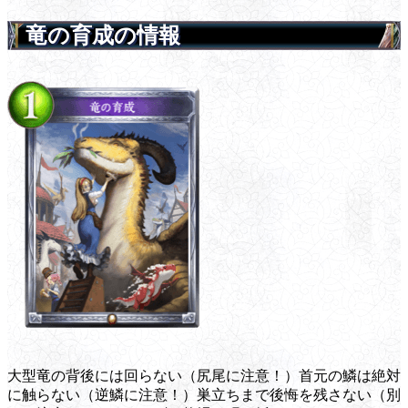
竜の育成の情報
大型竜の背後には回らない（尻尾に注意！）首元の鱗は絶対
に触らない（逆鱗に注意！）巣立ちまで後悔を残さない（別