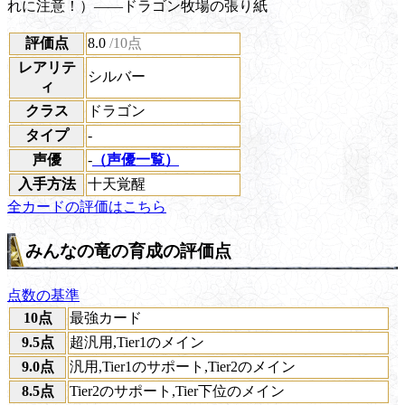
れに注意！）――ドラゴン牧場の張り紙
評価点
8.0
/10点
レアリテ
シルバー
ィ
クラス
ドラゴン
タイプ
-
声優
-
（声優一覧）
入手方法
十天覚醒
全カードの評価はこちら
みんなの竜の育成の評価点
点数の基準
10点
最強カード
9.5点
超汎用,Tier1のメイン
9.0点
汎用,Tier1のサポート,Tier2のメイン
8.5点
Tier2のサポート,Tier下位のメイン