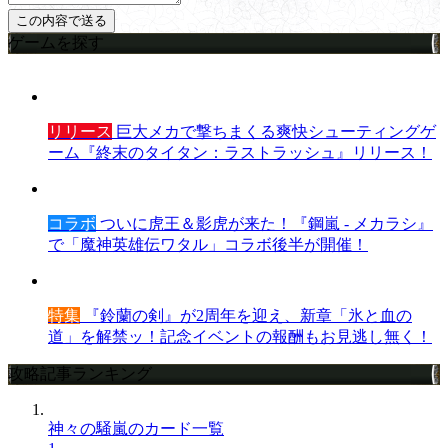
ゲームを探す
リリース
巨大メカで撃ちまくる爽快シューティングゲ
ーム『終末のタイタン：ラストラッシュ』リリース！
コラボ
ついに虎王＆影虎が来た！『鋼嵐 - メカラシ』
で「魔神英雄伝ワタル」コラボ後半が開催！
特集
『鈴蘭の剣』が2周年を迎え、新章「氷と血の
道」を解禁ッ！記念イベントの報酬もお見逃し無く！
攻略記事ランキング
神々の騒嵐のカード一覧