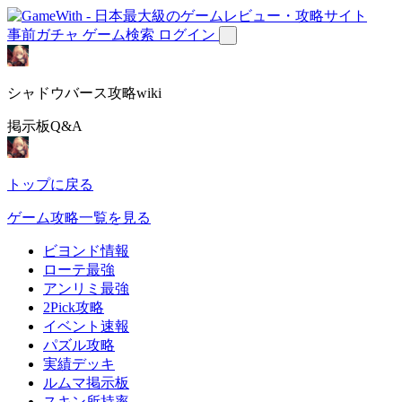
事前ガチャ
ゲーム検索
ログイン
シャドウバース攻略wiki
掲示板Q&A
トップに戻る
ゲーム攻略一覧を見る
ビヨンド情報
ローテ最強
アンリミ最強
2Pick攻略
イベント速報
パズル攻略
実績デッキ
ルムマ掲示板
スキン所持率