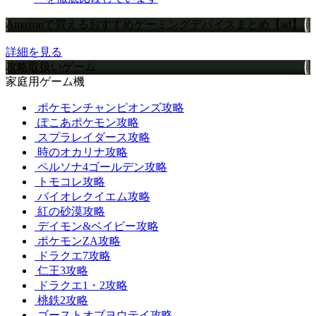
Amazonで買えるおすすめゲーミングデバイスまとめ【ad】
詳細を見る
攻略取扱いゲーム
家庭用ゲーム機
ポケモンチャンピオンズ攻略
ぽこあポケモン攻略
スプラレイダース攻略
時のオカリナ攻略
ペルソナ4ゴールデン攻略
トモコレ攻略
バイオレクイエム攻略
紅の砂漠攻略
デイモン&ベイビー攻略
ポケモンZA攻略
ドラクエ7攻略
仁王3攻略
ドラクエ1・2攻略
桃鉄2攻略
ゴーストオブヨウテイ攻略