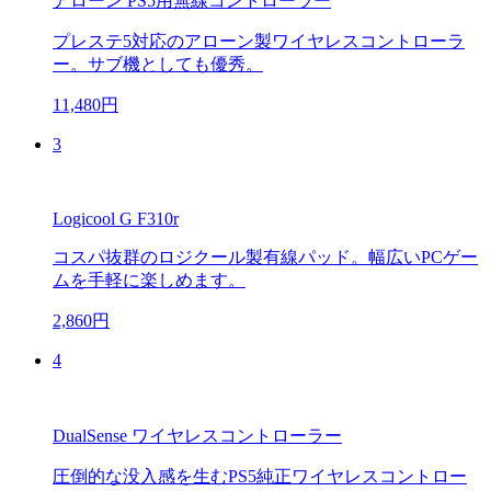
アローン PS5用無線コントローラー
プレステ5対応のアローン製ワイヤレスコントローラ
ー。サブ機としても優秀。
11,480円
3
Logicool G F310r
コスパ抜群のロジクール製有線パッド。幅広いPCゲー
ムを手軽に楽しめます。
2,860円
4
DualSense ワイヤレスコントローラー
圧倒的な没入感を生むPS5純正ワイヤレスコントロー