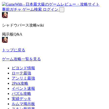
事前ガチャ
ゲーム検索
ログイン
シャドウバース攻略wiki
掲示板Q&A
トップに戻る
ゲーム攻略一覧を見る
ビヨンド情報
ローテ最強
アンリミ最強
2Pick攻略
イベント速報
パズル攻略
実績デッキ
ルムマ掲示板
スキン所持率