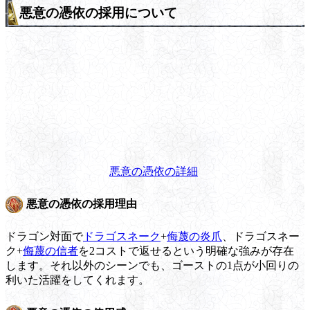
悪意の憑依の採用について
悪意の憑依の詳細
悪意の憑依の採用理由
ドラゴン対面で
ドラゴスネーク
+
侮蔑の炎爪
、ドラゴスネー
ク+
侮蔑の信者
を2コストで返せるという明確な強みが存在
します。それ以外のシーンでも、ゴーストの1点が小回りの
利いた活躍をしてくれます。