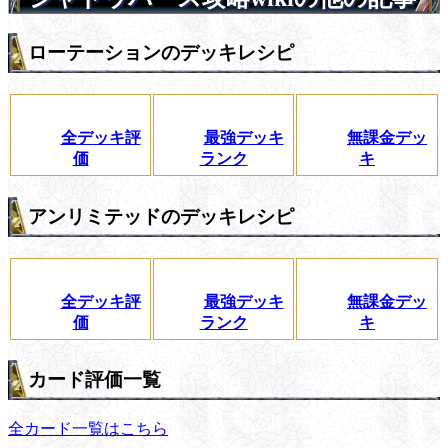
ローテーションのデッキレシピ
全デッキ評
最強デッキ
無課金デッ
価
ランク
キ
アンリミテッドのデッキレシピ
全デッキ評
最強デッキ
無課金デッ
価
ランク
キ
カード評価一覧
全カード一覧はこちら