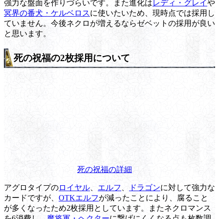
強力な盤面を作りづらいです。また進化は
レディ・グレイ
や
冥界の番犬・ケルベロス
に使いたいため、現時点では採用し
ていません。今後ネクロが増えるならゼベットの採用が良い
と思います。
死の祝福の2枚採用について
死の祝福の詳細
アグロタイプの
ロイヤル
、
エルフ
、
ドラゴン
に対して強力な
カードですが、
OTKエルフ
が減ったことにより、腐ること
が多くなったため2枚採用としています。またネクロマンス
を6消費し、
魔将軍・ヘクター
に繋げにくくなる点も枚数調