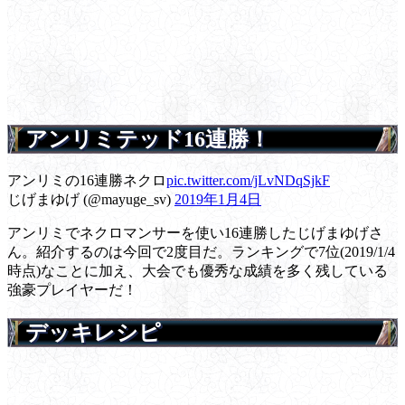
アンリミテッド16連勝！
アンリミの16連勝ネクロ
pic.twitter.com/jLvNDqSjkF
じげまゆげ (@mayuge_sv)
2019年1月4日
アンリミでネクロマンサーを使い16連勝したじげまゆげさ
ん。紹介するのは今回で2度目だ。ランキングで7位(2019/1/4
時点)なことに加え、大会でも優秀な成績を多く残している
強豪プレイヤーだ！
デッキレシピ