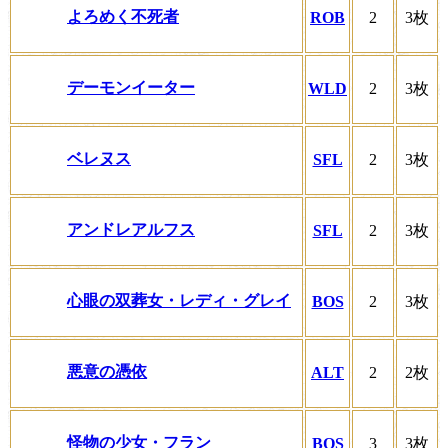
よろめく不死者
ROB
2
3枚
デーモンイーター
WLD
2
3枚
ベレヌス
SFL
2
3枚
アンドレアルフス
SFL
2
3枚
心眼の双葬女・レディ・グレイ
BOS
2
3枚
悪意の憑依
ALT
2
2枚
怪物の少女・フラン
BOS
3
3枚