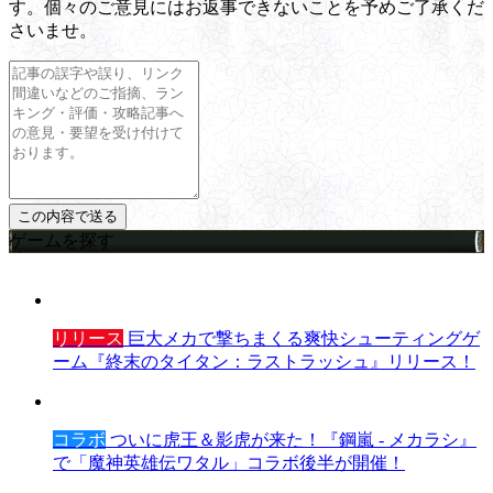
す。個々のご意見にはお返事できないことを予めご了承くだ
さいませ。
ゲームを探す
リリース
巨大メカで撃ちまくる爽快シューティングゲ
ーム『終末のタイタン：ラストラッシュ』リリース！
コラボ
ついに虎王＆影虎が来た！『鋼嵐 - メカラシ』
で「魔神英雄伝ワタル」コラボ後半が開催！