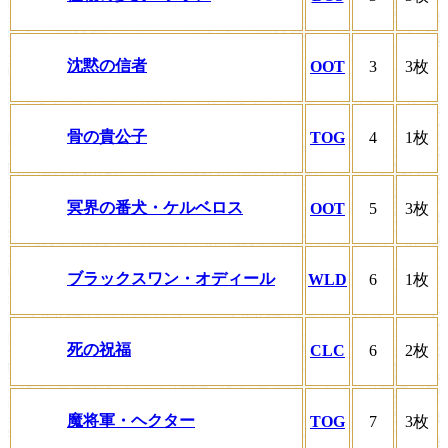
沈黙の信者
OOT
3
3枚
骨の貴公子
TOG
4
1枚
冥界の番犬・ケルベロス
OOT
5
3枚
ブラックスワン・オディール
WLD
6
1枚
死の祝福
CLC
6
2枚
魔将軍・ヘクター
TOG
7
3枚