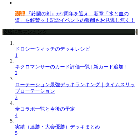
特集
『鈴蘭の剣』が2周年を迎え、新章「氷と血の
道」を解禁ッ！記念イベントの報酬もお見逃し無く！
攻略記事ランキング
ドロシーウィッチのデッキレシピ
1
ネクロマンサーのカード評価一覧 | 新カード追加！
2
ローテーション最強デッキランキング｜タイムスリッ
プローテーション
3
全コラボ一覧と今後の予定
4
実績（連勝・大会優勝）デッキまとめ
5