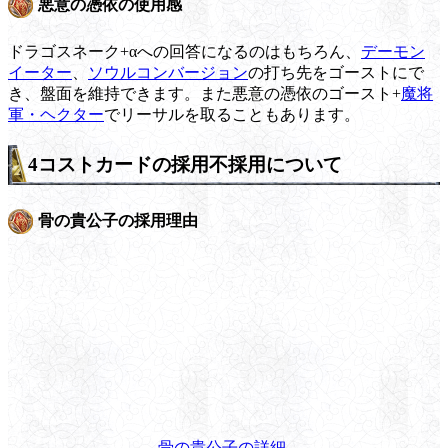
悪意の憑依の使用感
ドラゴスネーク+αへの回答になるのはもちろん、
デーモン
イーター
、
ソウルコンバージョン
の打ち先をゴーストにで
き、盤面を維持できます。また悪意の憑依のゴースト+
魔将
軍・ヘクター
でリーサルを取ることもあります。
4コストカードの採用不採用について
骨の貴公子の採用理由
骨の貴公子の詳細