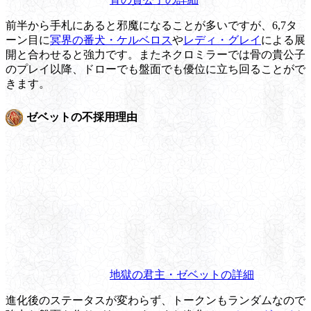
前半から手札にあると邪魔になることが多いですが、6,7タ
ーン目に
冥界の番犬・ケルベロス
や
レディ・グレイ
による展
開と合わせると強力です。またネクロミラーでは骨の貴公子
のプレイ以降、ドローでも盤面でも優位に立ち回ることがで
きます。
ゼベットの不採用理由
地獄の君主・ゼベットの詳細
進化後のステータスが変わらず、トークンもランダムなので