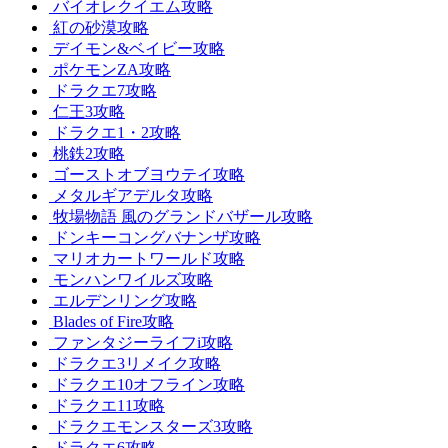
バイオレクイエム攻略
紅の砂漠攻略
デイモン&ベイビー攻略
ポケモンZA攻略
ドラクエ7攻略
仁王3攻略
ドラクエ1・2攻略
桃鉄2攻略
ゴーストオブヨウテイ攻略
メタルギアデルタ攻略
牧場物語 風のグランドバザール攻略
ドンキーコングバナンザ攻略
マリオカートワールド攻略
モンハンワイルズ攻略
エルデンリング攻略
Blades of Fire攻略
ファンタジーライフi攻略
ドラクエ3リメイク攻略
ドラクエ10オフライン攻略
ドラクエ11攻略
ドラクエモンスターズ3攻略
ドラクエ6攻略