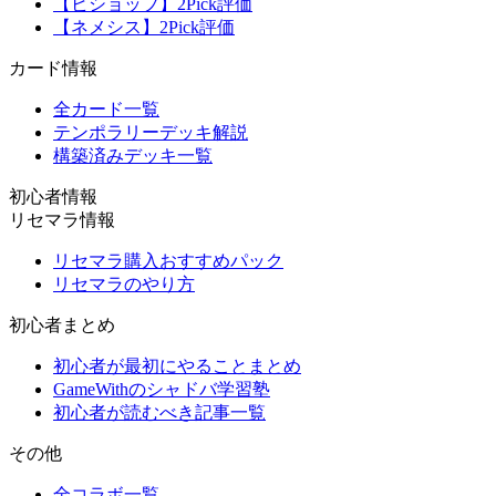
【ビショップ】2Pick評価
【ネメシス】2Pick評価
カード情報
全カード一覧
テンポラリーデッキ解説
構築済みデッキ一覧
初心者情報
リセマラ情報
リセマラ購入おすすめパック
リセマラのやり方
初心者まとめ
初心者が最初にやることまとめ
GameWithのシャドバ学習塾
初心者が読むべき記事一覧
その他
全コラボ一覧