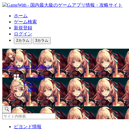
ホーム
ゲーム検索
新規登録
ログイン
2カラム
3カラム
シャドウバース攻略wiki
他の攻略
Twitter
速報
掲示板
ビヨンド情報