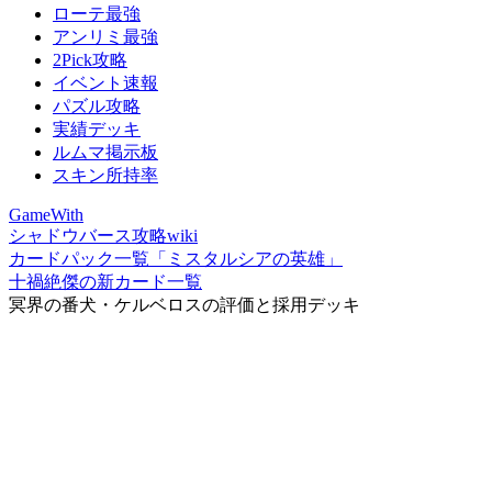
ローテ最強
アンリミ最強
2Pick攻略
イベント速報
パズル攻略
実績デッキ
ルムマ掲示板
スキン所持率
GameWith
シャドウバース攻略wiki
カードパック一覧「ミスタルシアの英雄」
十禍絶傑の新カード一覧
冥界の番犬・ケルベロスの評価と採用デッキ