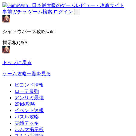
事前ガチャ
ゲーム検索
ログイン
シャドウバース攻略wiki
掲示板Q&A
トップに戻る
ゲーム攻略一覧を見る
ビヨンド情報
ローテ最強
アンリミ最強
2Pick攻略
イベント速報
パズル攻略
実績デッキ
ルムマ掲示板
スキン所持率