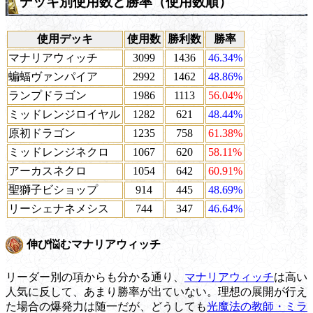
デッキ別使用数と勝率（使用数順）
使用デッキ
使用数
勝利数
勝率
マナリアウィッチ
3099
1436
46.34%
蝙蝠ヴァンパイア
2992
1462
48.86%
ランプドラゴン
1986
1113
56.04%
ミッドレンジロイヤル
1282
621
48.44%
原初ドラゴン
1235
758
61.38%
ミッドレンジネクロ
1067
620
58.11%
アーカスネクロ
1054
642
60.91%
聖獅子ビショップ
914
445
48.69%
リーシェナネメシス
744
347
46.64%
伸び悩むマナリアウィッチ
リーダー別の項からも分かる通り、
マナリアウィッチ
は高い
人気に反して、あまり勝率が出ていない。理想の展開が行え
た場合の爆発力は随一だが、どうしても
光魔法の教師・ミラ