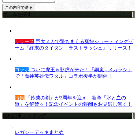
ゲームを探す
リリース
巨大メカで撃ちまくる爽快シューティングゲ
ーム『終末のタイタン：ラストラッシュ』リリース！
コラボ
ついに虎王＆影虎が来た！『鋼嵐 - メカラシ』
で「魔神英雄伝ワタル」コラボ後半が開催！
特集
『鈴蘭の剣』が2周年を迎え、新章「氷と血の
道」を解禁ッ！記念イベントの報酬もお見逃し無く！
攻略記事ランキング
レガシーデッキまとめ