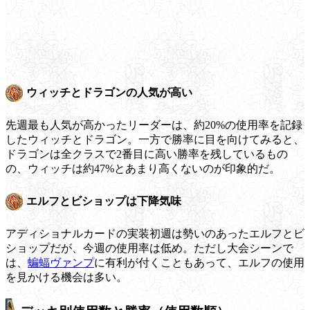
ウィッチとドラゴンの人気が高い
先週最も人気が高かったリーダーは、約20%の使用率を記録
したウィッチとドラゴン。一方で勝率に目を向けてみると、
ドラゴンは全クラスで2番目に高い勝率を残しているもの
の、ウィッチは約47%とあまり高くないのが印象的だ。
エルフとビショップは下降気味
アディショナルカードの実装初週は勢いのあったエルフとビ
ショップだが、今週の使用率は低め。ただし大会シーンで
は、
蝙蝠ヴァンプ
に有利が付くこともあって、エルフの使用
を見かける機会は多い。