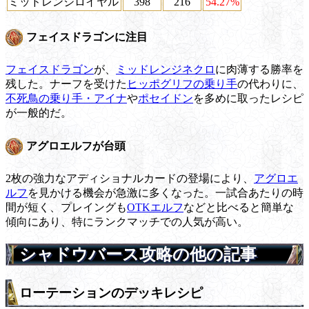
ミッドレンジロイヤル
398
216
54.27%
フェイスドラゴンに注目
フェイスドラゴン
が、
ミッドレンジネクロ
に肉薄する勝率を
残した。ナーフを受けた
ヒッポグリフの乗り手
の代わりに、
不死鳥の乗り手・アイナ
や
ポセイドン
を多めに取ったレシピ
が一般的だ。
アグロエルフが台頭
2枚の強力なアディショナルカードの登場により、
アグロエ
ルフ
を見かける機会が急激に多くなった。一試合あたりの時
間が短く、プレイングも
OTKエルフ
などと比べると簡単な
傾向にあり、特にランクマッチでの人気が高い。
シャドウバース攻略の他の記事
ローテーションのデッキレシピ