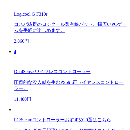
Logicool G F310r
コスパ抜群のロジクール製有線パッド。幅広いPCゲー
ムを手軽に楽しめます。
2,860円
4
DualSense ワイヤレスコントローラー
圧倒的な没入感を生むPS5純正ワイヤレスコントロー
ラー。
11,480円
PC/Steamコントローラーおすすめ20選はこちら