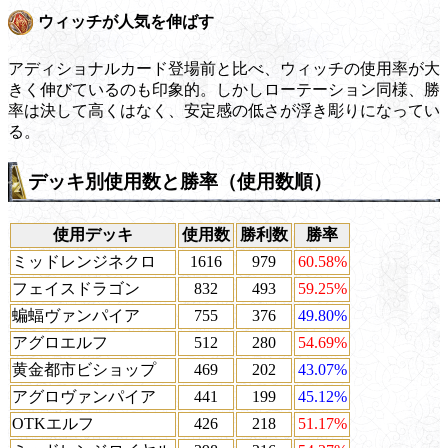
ウィッチが人気を伸ばす
アディショナルカード登場前と比べ、ウィッチの使用率が大
きく伸びているのも印象的。しかしローテーション同様、勝
率は決して高くはなく、安定感の低さが浮き彫りになってい
る。
デッキ別使用数と勝率（使用数順）
使用デッキ
使用数
勝利数
勝率
ミッドレンジネクロ
1616
979
60.58%
フェイスドラゴン
832
493
59.25%
蝙蝠ヴァンパイア
755
376
49.80%
アグロエルフ
512
280
54.69%
黄金都市ビショップ
469
202
43.07%
アグロヴァンパイア
441
199
45.12%
OTKエルフ
426
218
51.17%