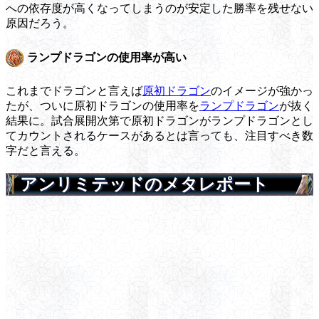
への依存度が高くなってしまうのが安定した勝率を残せない
原因だろう。
ランプドラゴンの使用率が高い
これまでドラゴンと言えば
原初ドラゴン
のイメージが強かっ
たが、ついに原初ドラゴンの使用率を
ランプドラゴン
が抜く
結果に。試合展開次第で原初ドラゴンがランプドラゴンとし
てカウントされるケースがあるとは言っても、注目すべき数
字だと言える。
アンリミテッドのメタレポート