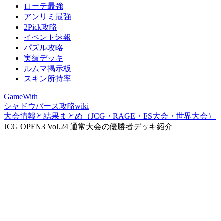
ローテ最強
アンリミ最強
2Pick攻略
イベント速報
パズル攻略
実績デッキ
ルムマ掲示板
スキン所持率
GameWith
シャドウバース攻略wiki
大会情報と結果まとめ（JCG・RAGE・ES大会・世界大会）
JCG OPEN3 Vol.24 通常大会の優勝者デッキ紹介