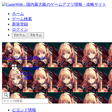
ホーム
ゲーム検索
新規登録
ログイン
2カラム
3カラム
シャドウバース攻略wiki
他の攻略
Twitter
速報
掲示板
ビヨンド情報