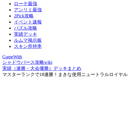
ローテ最強
アンリミ最強
2Pick攻略
イベント速報
パズル攻略
実績デッキ
ルムマ掲示板
スキン所持率
GameWith
シャドウバース攻略wiki
実績（連勝・大会優勝）デッキまとめ
マスターランクで18連勝！まきな使用ニュートラルロイヤル