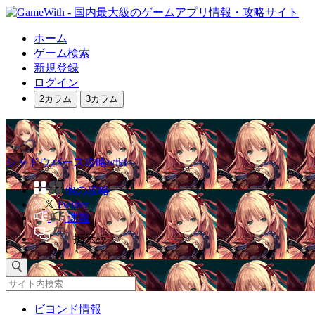
ホーム
ゲーム検索
新規登録
ログイン
2カラム
3カラム
シャドウバース攻略wiki
他の攻略
Twitter
速報
掲示板
ビヨンド情報