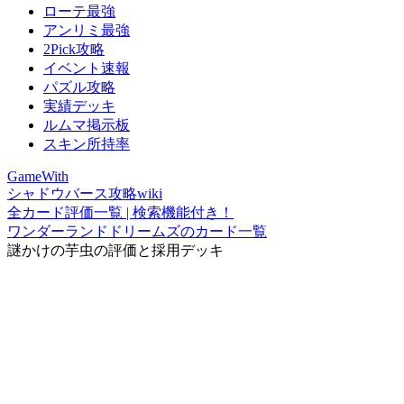
ローテ最強
アンリミ最強
2Pick攻略
イベント速報
パズル攻略
実績デッキ
ルムマ掲示板
スキン所持率
GameWith
シャドウバース攻略wiki
全カード評価一覧 | 検索機能付き！
ワンダーランドドリームズのカード一覧
謎かけの芋虫の評価と採用デッキ