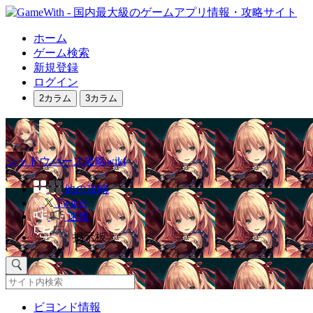
ホーム
ゲーム検索
新規登録
ログイン
2カラム
3カラム
シャドウバース攻略wiki
他の攻略
Twitter
速報
掲示板
ビヨンド情報