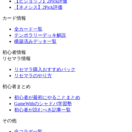
【ビショップ】2Pick評価
【ネメシス】2Pick評価
カード情報
全カード一覧
テンポラリーデッキ解説
構築済みデッキ一覧
初心者情報
リセマラ情報
リセマラ購入おすすめパック
リセマラのやり方
初心者まとめ
初心者が最初にやることまとめ
GameWithのシャドバ学習塾
初心者が読むべき記事一覧
その他
全コラボ一覧