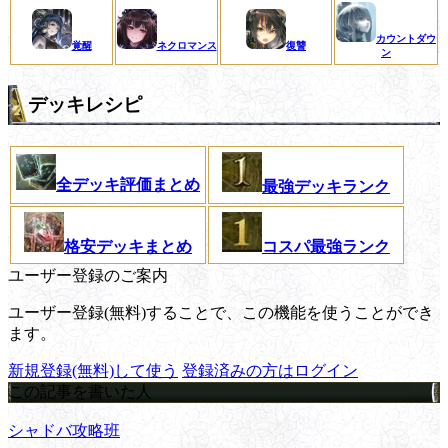
カウントダウ
覚醒
ネクロマンス
復讐
ン
デッキレシピ
全デッキ評価まとめ
最強デッキランク
格安デッキまとめ
コスパ最強ランク
ユーザー登録のご案内
ユーザー登録(無料)することで、この機能を使うことができ
ます。
新規登録(無料)して使う
登録済みの方はログイン
この記事を書いた人
シャドバ攻略班