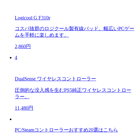
Logicool G F310r
コスパ抜群のロジクール製有線パッド。幅広いPCゲー
ムを手軽に楽しめます。
2,860円
4
DualSense ワイヤレスコントローラー
圧倒的な没入感を生むPS5純正ワイヤレスコントロー
ラー。
11,480円
PC/Steamコントローラーおすすめ20選はこちら