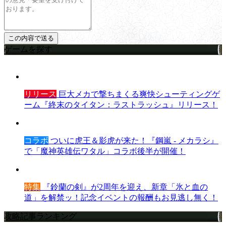
ゲームを探す
リリース
巨大メカで撃ちまくる爽快シューティングゲ
ーム『終末のタイタン：ラストラッシュ』リリース！
コラボ
ついに虎王＆影虎が来た！『鋼嵐 - メカラシ』
で「魔神英雄伝ワタル」コラボ後半が開催！
特集
『鈴蘭の剣』が2周年を迎え、新章「氷と血の
道」を解禁ッ！記念イベントの報酬もお見逃し無く！
攻略記事ランキング