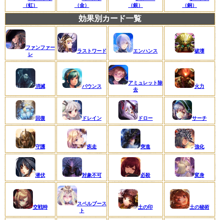
（虹）
（金）
（銀）
（銅）
効果別カード一覧
ファンファー
ラストワード
エンハンス
破壊
レ
アミュレット除
消滅
バウンス
火力
去
回復
ドレイン
ドロー
サーチ
守護
疾走
突進
強化
潜伏
対象不可
必殺
変身
スペルブース
交戦時
土の印
土の秘術
ト