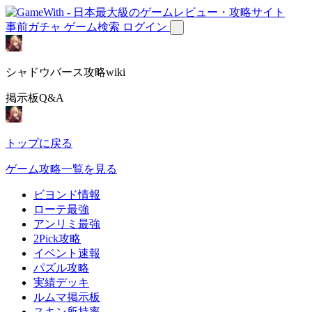
事前ガチャ
ゲーム検索
ログイン
シャドウバース攻略wiki
掲示板Q&A
トップに戻る
ゲーム攻略一覧を見る
ビヨンド情報
ローテ最強
アンリミ最強
2Pick攻略
イベント速報
パズル攻略
実績デッキ
ルムマ掲示板
スキン所持率