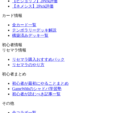
【ビショップ】2Pick評価
【ネメシス】2Pick評価
カード情報
全カード一覧
テンポラリーデッキ解説
構築済みデッキ一覧
初心者情報
リセマラ情報
リセマラ購入おすすめパック
リセマラのやり方
初心者まとめ
初心者が最初にやることまとめ
GameWithのシャドバ学習塾
初心者が読むべき記事一覧
その他
全コラボ一覧