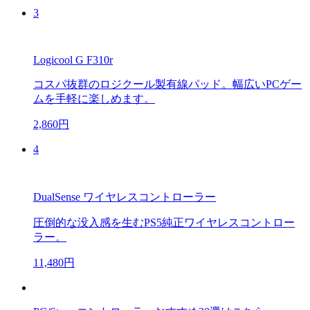
3
Logicool G F310r
コスパ抜群のロジクール製有線パッド。幅広いPCゲー
ムを手軽に楽しめます。
2,860円
4
DualSense ワイヤレスコントローラー
圧倒的な没入感を生むPS5純正ワイヤレスコントロー
ラー。
11,480円