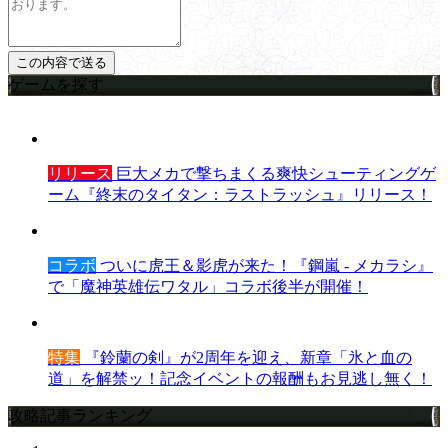
ゲームを探す
リリース
巨大メカで撃ちまくる爽快シューティングゲ
ーム『終末のタイタン：ラストラッシュ』リリース！
コラボ
ついに虎王＆影虎が来た！『鋼嵐 - メカラシ』
で「魔神英雄伝ワタル」コラボ後半が開催！
特集
『鈴蘭の剣』が2周年を迎え、新章「氷と血の
道」を解禁ッ！記念イベントの報酬もお見逃し無く！
攻略記事ランキング