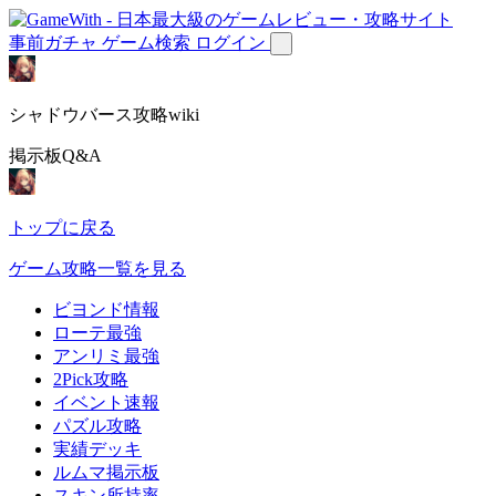
事前ガチャ
ゲーム検索
ログイン
シャドウバース攻略wiki
掲示板Q&A
トップに戻る
ゲーム攻略一覧を見る
ビヨンド情報
ローテ最強
アンリミ最強
2Pick攻略
イベント速報
パズル攻略
実績デッキ
ルムマ掲示板
スキン所持率