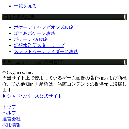
一覧を見る
注目の攻略記事
ポケモンチャンピオンズ攻略
ぽこあポケモン攻略
ポケモンZA攻略
幻想水滸伝スターリープ
スプラトゥーンレイダース攻略
当ゲームタイトルの権利表記
© Cygames, Inc.
※当サイト上で使用しているゲーム画像の著作権および商標
権、その他知的財産権は、当該コンテンツの提供元に帰属し
ます。
▶シャドウバース公式サイト
トップ
ヘルプ
運営会社
採用情報