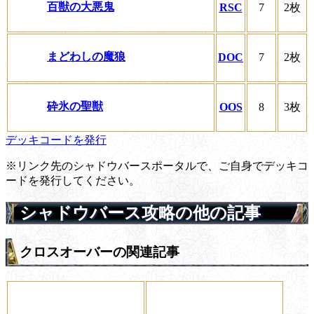
百獣の大悪鬼
RSC
7
2枚
まどわしの魔狼
DOC
7
2枚
砕氷の聖獣
OOS
8
3枚
デッキコードを発行
※リンク先のシャドウバースポータルで、ご自身でデッキコ
ードを発行してください。
シャドウバース攻略の他の記事
クロスオーバーの関連記事