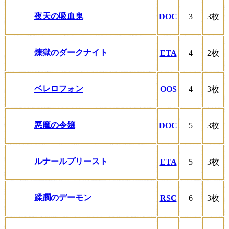
夜天の吸血鬼
DOC
3
3枚
煉獄のダークナイト
ETA
4
2枚
ベレロフォン
OOS
4
3枚
悪魔の令嬢
DOC
5
3枚
ルナールプリースト
ETA
5
3枚
蹂躙のデーモン
RSC
6
3枚