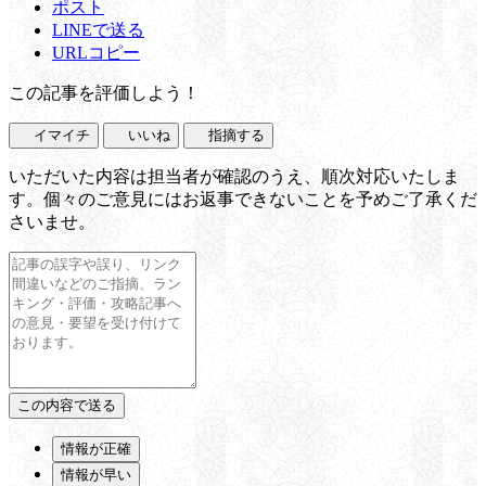
ポスト
LINEで送る
URLコピー
この記事を評価しよう！
イマイチ
いいね
指摘する
いただいた内容は担当者が確認のうえ、順次対応いたしま
す。個々のご意見にはお返事できないことを予めご了承くだ
さいませ。
情報が正確
情報が早い