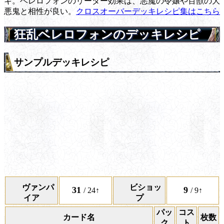
キ。ベレロフォンのリーダー効果は、悪魔の令嬢や百獣の大
悪鬼と相性が良い。
クロスオーバーデッキレシピ集はこちら
狂乱ベレロフォンのデッキレシピ
サンプルデッキレシピ
ヴァンパ
ビショッ
31
9
/ 24↑
/ 9↑
イア
プ
パッ
コス
カード名
枚数
ク
ト