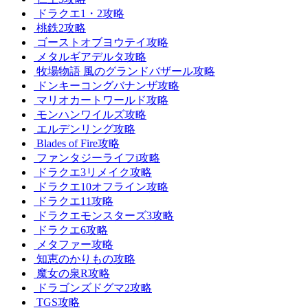
ドラクエ1・2攻略
桃鉄2攻略
ゴーストオブヨウテイ攻略
メタルギアデルタ攻略
牧場物語 風のグランドバザール攻略
ドンキーコングバナンザ攻略
マリオカートワールド攻略
モンハンワイルズ攻略
エルデンリング攻略
Blades of Fire攻略
ファンタジーライフi攻略
ドラクエ3リメイク攻略
ドラクエ10オフライン攻略
ドラクエ11攻略
ドラクエモンスターズ3攻略
ドラクエ6攻略
メタファー攻略
知恵のかりもの攻略
魔女の泉R攻略
ドラゴンズドグマ2攻略
TGS攻略