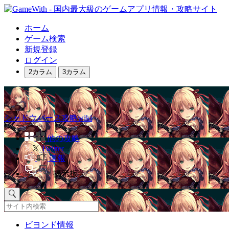
ホーム
ゲーム検索
新規登録
ログイン
2カラム
3カラム
シャドウバース攻略wiki
他の攻略
Twitter
速報
掲示板
ビヨンド情報