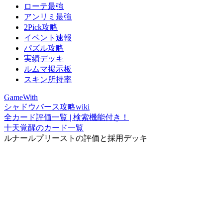
ローテ最強
アンリミ最強
2Pick攻略
イベント速報
パズル攻略
実績デッキ
ルムマ掲示板
スキン所持率
GameWith
シャドウバース攻略wiki
全カード評価一覧 | 検索機能付き！
十天覚醒のカード一覧
ルナールプリーストの評価と採用デッキ