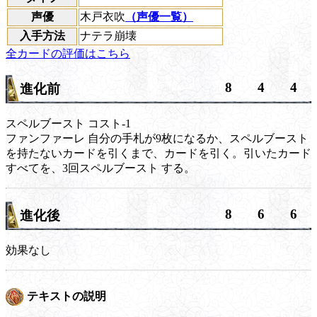
声優
木戸衣吹
（声優一覧）
入手方法
ナテラ崩壊
全カードの評価はこちら
8
4
4
進化前
スペルブースト
コスト-1
ファンファーレ
自分の手札が9枚になるか、
スペルブースト
を持たないカードを引くまで、カードを引く。引いたカード
すべてを、3回
スペルブースト
する。
8
6
6
進化後
効果なし
テキストの説明