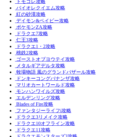
トモコレ攻略
バイオレクイエム攻略
紅の砂漠攻略
デイモン&ベイビー攻略
ポケモンZA攻略
ドラクエ7攻略
仁王3攻略
ドラクエ1・2攻略
桃鉄2攻略
ゴーストオブヨウテイ攻略
メタルギアデルタ攻略
牧場物語 風のグランドバザール攻略
ドンキーコングバナンザ攻略
マリオカートワールド攻略
モンハンワイルズ攻略
エルデンリング攻略
Blades of Fire攻略
ファンタジーライフi攻略
ドラクエ3リメイク攻略
ドラクエ10オフライン攻略
ドラクエ11攻略
ドラクエモンスターズ3攻略