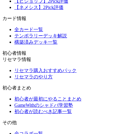
【ビショップ】2Pick評価
【ネメシス】2Pick評価
カード情報
全カード一覧
テンポラリーデッキ解説
構築済みデッキ一覧
初心者情報
リセマラ情報
リセマラ購入おすすめパック
リセマラのやり方
初心者まとめ
初心者が最初にやることまとめ
GameWithのシャドバ学習塾
初心者が読むべき記事一覧
その他
全コラボ一覧