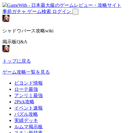
事前ガチャ
ゲーム検索
ログイン
シャドウバース攻略wiki
掲示板Q&A
トップに戻る
ゲーム攻略一覧を見る
ビヨンド情報
ローテ最強
アンリミ最強
2Pick攻略
イベント速報
パズル攻略
実績デッキ
ルムマ掲示板
スキン所持率