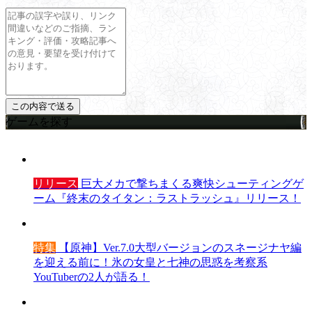
ゲームを探す
リリース
巨大メカで撃ちまくる爽快シューティングゲ
ーム『終末のタイタン：ラストラッシュ』リリース！
特集
【原神】Ver.7.0大型バージョンのスネージナヤ編
を迎える前に！氷の女皇と七神の思惑を考察系
YouTuberの2人が語る！