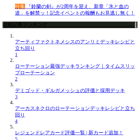
特集
『鈴蘭の剣』が2周年を迎え、新章「氷と血の
道」を解禁ッ！記念イベントの報酬もお見逃し無く！
攻略記事ランキング
アーティファクトネメシスのアンリミデッキレシピと
立ち回り
1
ローテーション最強デッキランキング｜タイムスリッ
プローテーション
2
デミゴッド・ギルガメッシュの評価と採用デッキ
3
アーカスネクロのローテーションデッキレシピと立ち
回り
4
レジェンドレアカード評価一覧 | 新カード追加！
5