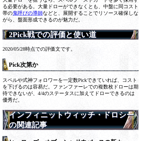
る必要がある。大量ドローができなくとも、中盤に同コスト
帯の
鬼呼びの導師
などと、展開することでリソース確保しな
がら、盤面形成できるのが魅力だ。
2Pick戦での評価と使い道
2020/05/28時点での評価文です。
Pick次第か
スペルや式神フォロワーを一定数Pickできていれば、コスト
を下げるのは容易だ。ファンファーレでの複数枚ドローは期
待できないが、4/4のステータスに加えてドローできるのは
優秀だ。
インフィニットウィッチ・ドロシー
の関連記事