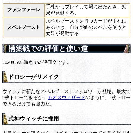
手札からプレイして場に出たとき、効
ファンファーレ
果が発動する。
スペルブーストを持つカードが手札に
スペルブースト
あるとき、自分が他のスペルを使うと
効果が発動する。
構築戦での評価と使い道
2020/05/28時点での評価文です。
ドロシーがリメイク
ウィッチに新たなスペルブーストフォロワーが登場。最大で
9枚ドローできるが、
カオスウィザード
のように、2枚ドロー
できるだけでも強力だ。
式神ウィッチに採用
大量ドローを狙うなら、スペルブーストカードを多く採用す