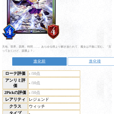
天地、世界、因果、時間……。あらゆる楔より解き放たれて、魔女は不敵に笑む。「言
っておくけど、楽勝よ？」
進化前
進化後
ローテ評価
-
/10点
アンリミ評
-
/10点
価
2Pickの評価
-
/10点
レアリティ
レジェンド
クラス
ウィッチ
タイプ
-