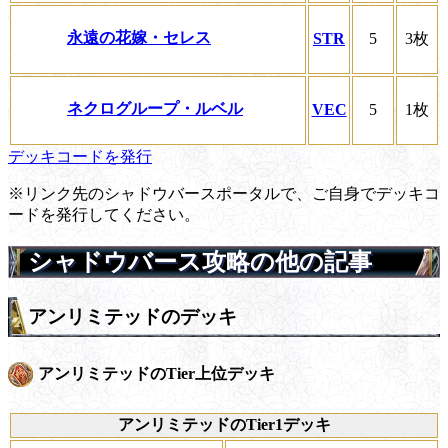
永遠の花嫁・セレス
STR
5
3枚
ネクログループ・ルベル
VEC
5
1枚
デッキコードを発行
※リンク先のシャドウバースポータルで、ご自身でデッキコ
ードを発行してください。
シャドウバース攻略の他の記事
アンリミテッドのデッキ
アンリミテッドのTier上位デッキ
アンリミテッドのTier1デッキ