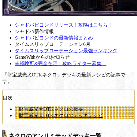
シャドバビヨンドリリース！攻略はこちら！
シャドバ新作情報
シャドバビヨンドの最新情報まとめ
タイムスリップローテーション6月
タイムスリップローテーション最強ランキング
GameWithからのお知らせ
未経験可&完全在宅！攻略ライター募集！
「財宝威光犬OTKネクロ」デッキの最新レシピの記事で
す。
目次
財宝威光犬OTKネクロの概要
財宝威光犬OTKネクロのデッキレシピ
ネクロのアンリミテッドデッキ一覧