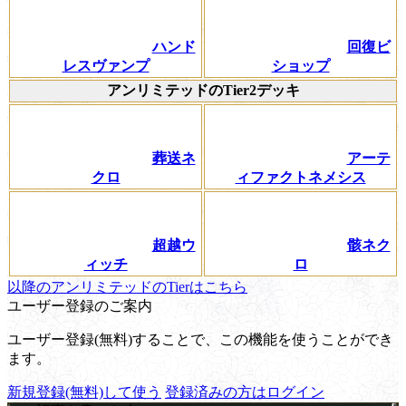
ハンド
回復ビ
レスヴァンプ
ショップ
アンリミテッドのTier2デッキ
葬送ネ
アーテ
クロ
ィファクトネメシス
超越ウ
骸ネク
ィッチ
ロ
以降のアンリミテッドのTierはこちら
ユーザー登録のご案内
ユーザー登録(無料)することで、この機能を使うことができ
ます。
新規登録(無料)して使う
登録済みの方はログイン