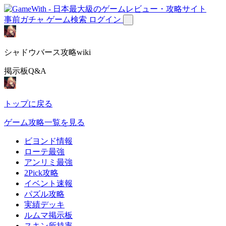
事前ガチャ
ゲーム検索
ログイン
シャドウバース攻略wiki
掲示板Q&A
トップに戻る
ゲーム攻略一覧を見る
ビヨンド情報
ローテ最強
アンリミ最強
2Pick攻略
イベント速報
パズル攻略
実績デッキ
ルムマ掲示板
スキン所持率