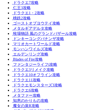
ドラクエ7攻略
仁王3攻略
ドラクエ1・2攻略
桃鉄2攻略
ゴーストオブヨウテイ攻略
メタルギアデルタ攻略
牧場物語 風のグランドバザール攻略
ドンキーコングバナンザ攻略
マリオカートワールド攻略
モンハンワイルズ攻略
エルデンリング攻略
Blades of Fire攻略
ファンタジーライフi攻略
ドラクエ3リメイク攻略
ドラクエ10オフライン攻略
ドラクエ11攻略
ドラクエモンスターズ3攻略
ドラクエ6攻略
メタファー攻略
知恵のかりもの攻略
魔女の泉R攻略