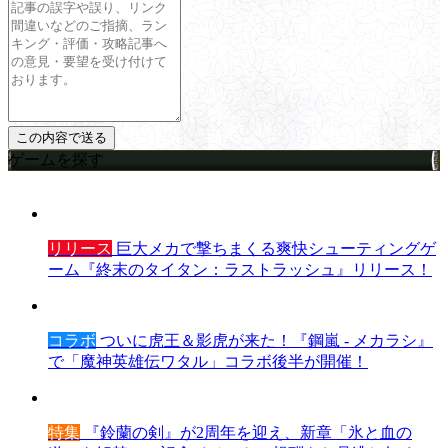
ゲームを探す
リリース
巨大メカで撃ちまくる爽快シューティングゲ
ーム『終末のタイタン：ラストラッシュ』リリース！
コラボ
ついに虎王＆影虎が来た！『鋼嵐 - メカラシ』
で「魔神英雄伝ワタル」コラボ後半が開催！
特集
『鈴蘭の剣』が2周年を迎え、新章「氷と血の