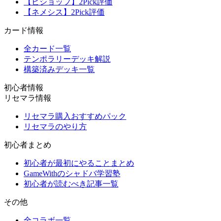
【ビショップ】2Pick評価
【ネメシス】2Pick評価
カード情報
全カード一覧
テンポラリーデッキ解説
構築済みデッキ一覧
初心者情報
リセマラ情報
リセマラ購入おすすめパック
リセマラのやり方
初心者まとめ
初心者が最初にやることまとめ
GameWithのシャドバ学習塾
初心者が読むべき記事一覧
その他
全コラボ一覧