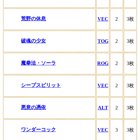
荒野の休息
VEC
2
3枚
破魂の少女
TOG
2
3枚
魔拳法・ソーラ
ROG
2
3枚
シープスピリット
VEC
2
3枚
悪意の憑依
ALT
2
3枚
ワンダーコック
VEC
3
3枚