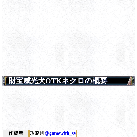
財宝威光犬OTKネクロの概要
作成者
攻略班
@gamewith_sv