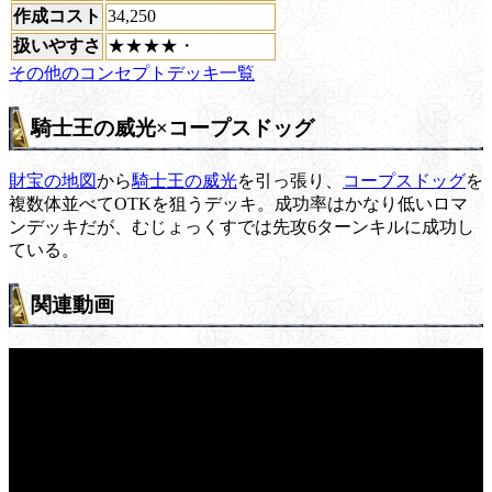
作成コスト
34,250
扱いやすさ
★★★★・
その他のコンセプトデッキ一覧
騎士王の威光×コープスドッグ
財宝の地図
から
騎士王の威光
を引っ張り、
コープスドッグ
を
複数体並べてOTKを狙うデッキ。成功率はかなり低いロマ
ンデッキだが、むじょっくすでは先攻6ターンキルに成功し
ている。
関連動画