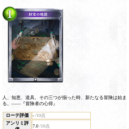
人、知恵、道具。その三つが揃った時、新たなる冒険は始ま
る。――『冒険者の心得』
ローテ評価
-
/10点
アンリミ評
7.0
/10点