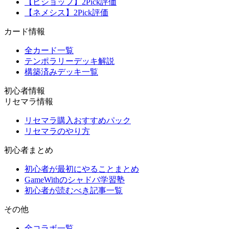
【ビショップ】2Pick評価
【ネメシス】2Pick評価
カード情報
全カード一覧
テンポラリーデッキ解説
構築済みデッキ一覧
初心者情報
リセマラ情報
リセマラ購入おすすめパック
リセマラのやり方
初心者まとめ
初心者が最初にやることまとめ
GameWithのシャドバ学習塾
初心者が読むべき記事一覧
その他
全コラボ一覧