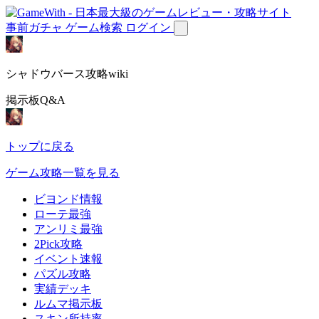
事前ガチャ
ゲーム検索
ログイン
シャドウバース攻略wiki
掲示板Q&A
トップに戻る
ゲーム攻略一覧を見る
ビヨンド情報
ローテ最強
アンリミ最強
2Pick攻略
イベント速報
パズル攻略
実績デッキ
ルムマ掲示板
スキン所持率