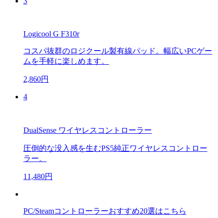
3
Logicool G F310r
コスパ抜群のロジクール製有線パッド。幅広いPCゲー
ムを手軽に楽しめます。
2,860円
4
DualSense ワイヤレスコントローラー
圧倒的な没入感を生むPS5純正ワイヤレスコントロー
ラー。
11,480円
PC/Steamコントローラーおすすめ20選はこちら