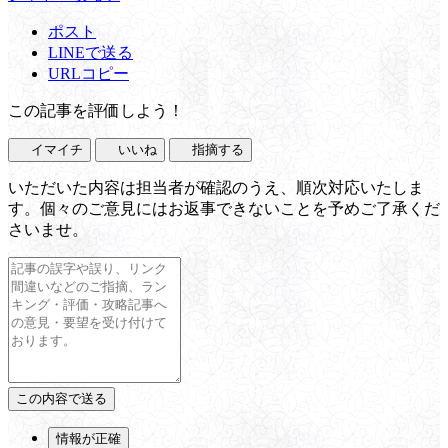
ポスト
LINEで送る
URLコピー
この記事を評価しよう！
イマイチ
いいね
指摘する
いただいた内容は担当者が確認のうえ、順次対応いたしま
す。個々のご意見にはお返事できないことを予めご了承くだ
さいませ。
情報が正確