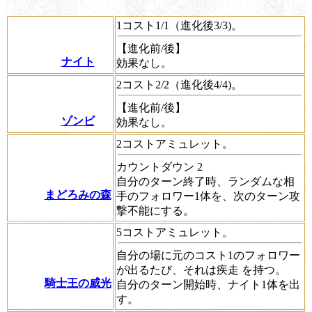
1コスト1/1（進化後3/3)。
【進化前/後】
ナイト
効果なし。
2コスト2/2（進化後4/4)。
【進化前/後】
ゾンビ
効果なし。
2コストアミュレット。
カウントダウン
2
自分のターン終了時、ランダムな相
まどろみの森
手のフォロワー1体を、次のターン攻
撃不能にする。
5コストアミュレット。
自分の場に元のコスト1のフォロワー
が出るたび、それは
疾走
を持つ。
騎士王の威光
自分のターン開始時、ナイト1体を出
す。