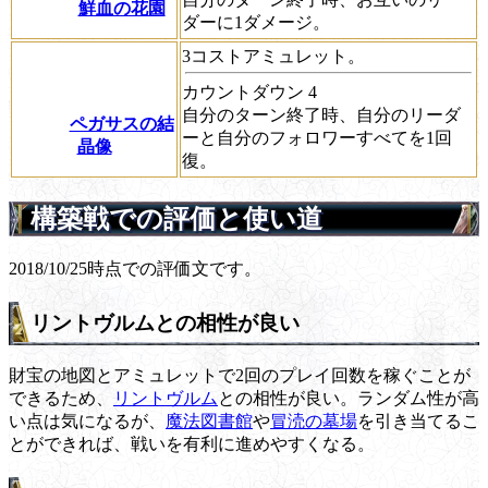
鮮血の花園
ダーに1ダメージ。
3コストアミュレット。
カウントダウン
4
自分のターン終了時、自分のリーダ
ペガサスの結
ーと自分のフォロワーすべてを1回
晶像
復。
構築戦での評価と使い道
2018/10/25時点での評価文です。
リントヴルムとの相性が良い
財宝の地図とアミュレットで2回のプレイ回数を稼ぐことが
できるため、
リントヴルム
との相性が良い。ランダム性が高
い点は気になるが、
魔法図書館
や
冒涜の墓場
を引き当てるこ
とができれば、戦いを有利に進めやすくなる。