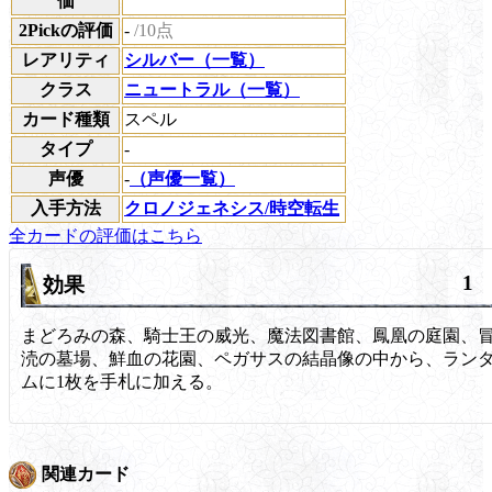
価
2Pickの評価
-
/10点
レアリティ
シルバー（一覧）
クラス
ニュートラル（一覧）
カード種類
スペル
タイプ
-
声優
-
（声優一覧）
入手方法
クロノジェネシス/時空転生
全カードの評価はこちら
1
効果
まどろみの森、騎士王の威光、魔法図書館、鳳凰の庭園、
涜の墓場、鮮血の花園、ペガサスの結晶像の中から、ラン
ムに1枚を手札に加える。
関連カード