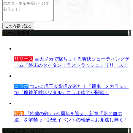
ゲームを探す
リリース
巨大メカで撃ちまくる爽快シューティングゲ
ーム『終末のタイタン：ラストラッシュ』リリース！
コラボ
ついに虎王＆影虎が来た！『鋼嵐 - メカラシ』
で「魔神英雄伝ワタル」コラボ後半が開催！
特集
『鈴蘭の剣』が2周年を迎え、新章「氷と血の
道」を解禁ッ！記念イベントの報酬もお見逃し無く！
攻略記事ランキング