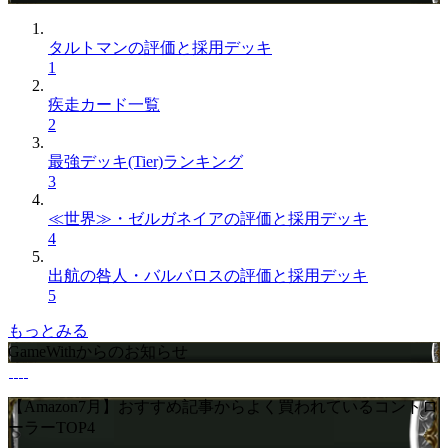
タルトマンの評価と採用デッキ
1
疾走カード一覧
2
最強デッキ(Tier)ランキング
3
≪世界≫・ゼルガネイアの評価と採用デッキ
4
出航の咎人・バルバロスの評価と採用デッキ
5
もっとみる
GameWithからのお知らせ
【Amazon7月】おすすめ記事からよく買われているコントロ
ーラーTOP4