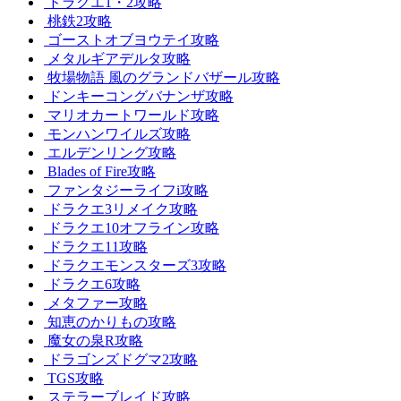
ドラクエ1・2攻略
桃鉄2攻略
ゴーストオブヨウテイ攻略
メタルギアデルタ攻略
牧場物語 風のグランドバザール攻略
ドンキーコングバナンザ攻略
マリオカートワールド攻略
モンハンワイルズ攻略
エルデンリング攻略
Blades of Fire攻略
ファンタジーライフi攻略
ドラクエ3リメイク攻略
ドラクエ10オフライン攻略
ドラクエ11攻略
ドラクエモンスターズ3攻略
ドラクエ6攻略
メタファー攻略
知恵のかりもの攻略
魔女の泉R攻略
ドラゴンズドグマ2攻略
TGS攻略
ステラーブレイド攻略