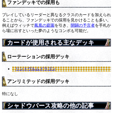
ファンデッキでの採用も
プレイしているリーダーと異なるクラスのカードを加えられ
ることから、ファンデッキでの採用を見かけることも多い。
例えばウィッチで
鳳凰の庭園
を引き、
開闢の予言者
を手札か
ら場に出すといった夢のようなコンボも可能だ。
カードが使用される主なデッキ
ローテーションの採用デッキ
リントヴルムドラゴン
アンリミテッドの採用デッキ
特になし
シャドウバース攻略の他の記事