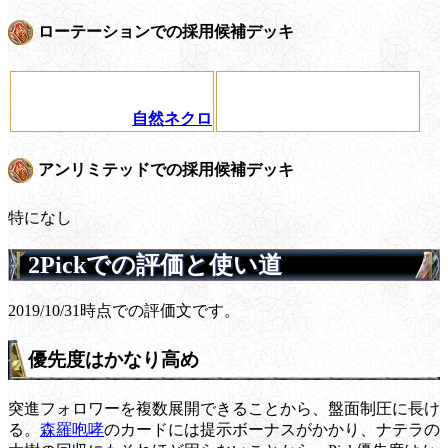
ローテーションでの採用候補デッキ
自然ネクロ
アンリミテッドでの採用候補デッキ
特になし
2Pickでの評価と使い道
2019/10/31時点での評価文です。
優先度はかなり高め
突進フォロワーを複数展開できることから、盤面制圧に長け
る。
森羅咆哮
のカードには提示ボーナスがかかり、ナテラの