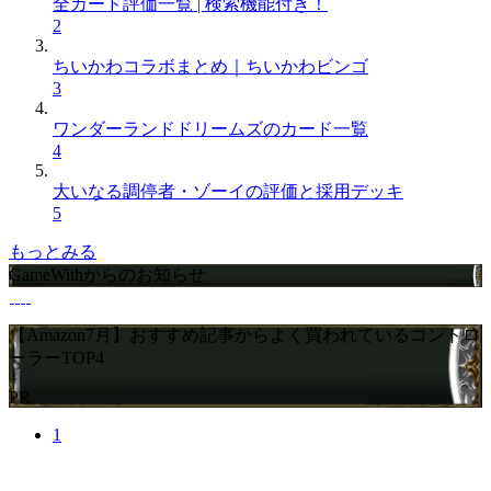
全カード評価一覧 | 検索機能付き！
2
ちいかわコラボまとめ｜ちいかわビンゴ
3
ワンダーランドドリームズのカード一覧
4
大いなる調停者・ゾーイの評価と採用デッキ
5
もっとみる
GameWithからのお知らせ
【Amazon7月】おすすめ記事からよく買われているコントロ
ーラーTOP4
PR
1