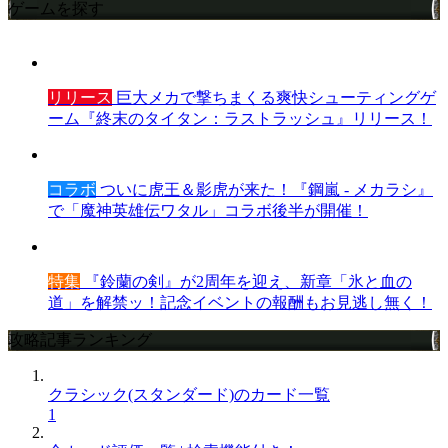
ゲームを探す
リリース
巨大メカで撃ちまくる爽快シューティングゲ
ーム『終末のタイタン：ラストラッシュ』リリース！
コラボ
ついに虎王＆影虎が来た！『鋼嵐 - メカラシ』
で「魔神英雄伝ワタル」コラボ後半が開催！
特集
『鈴蘭の剣』が2周年を迎え、新章「氷と血の
道」を解禁ッ！記念イベントの報酬もお見逃し無く！
攻略記事ランキング
クラシック(スタンダード)のカード一覧
1