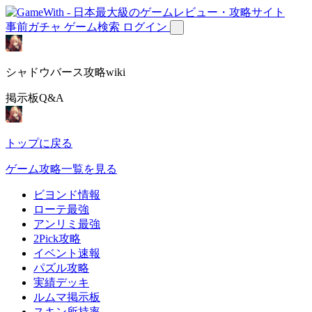
事前ガチャ
ゲーム検索
ログイン
シャドウバース攻略wiki
掲示板Q&A
トップに戻る
ゲーム攻略一覧を見る
ビヨンド情報
ローテ最強
アンリミ最強
2Pick攻略
イベント速報
パズル攻略
実績デッキ
ルムマ掲示板
スキン所持率