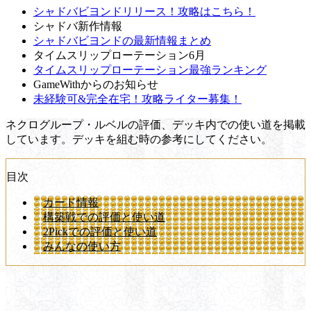
シャドバビヨンドリリース！攻略はこちら！
シャドバ新作情報
シャドバビヨンドの最新情報まとめ
タイムスリップローテーション6月
タイムスリップローテーション最強ランキング
GameWithからのお知らせ
未経験可&完全在宅！攻略ライター募集！
ネクログループ・ルベルの評価、デッキ内での使い道を掲載
しています。デッキを組む時の参考にしてください。
目次
カード情報
構築戦での評価と使い道
2Pickでの評価と使い道
みんなの使い方