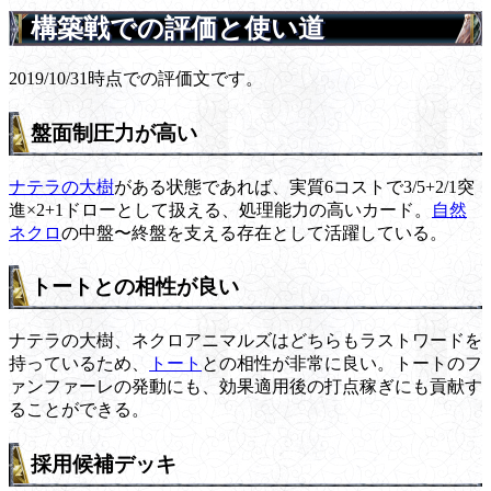
構築戦での評価と使い道
2019/10/31時点での評価文です。
盤面制圧力が高い
ナテラの大樹
がある状態であれば、実質6コストで3/5+2/1突
進×2+1ドローとして扱える、処理能力の高いカード。
自然
ネクロ
の中盤〜終盤を支える存在として活躍している。
トートとの相性が良い
ナテラの大樹、ネクロアニマルズはどちらもラストワードを
持っているため、
トート
との相性が非常に良い。トートのフ
ァンファーレの発動にも、効果適用後の打点稼ぎにも貢献す
ることができる。
採用候補デッキ