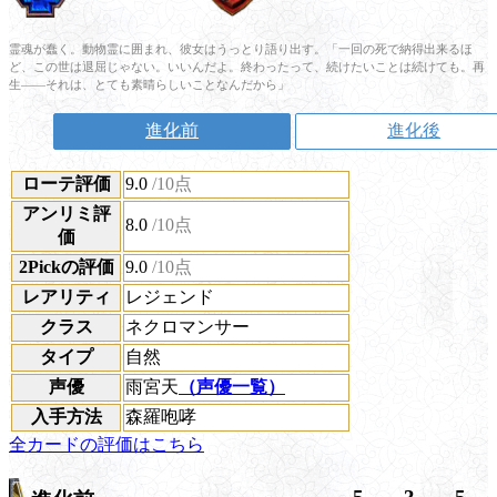
霊魂が蠢く。動物霊に囲まれ、彼女はうっとり語り出す。「一回の死で納得出来るほ
ど、この世は退屈じゃない。いいんだよ。終わったって、続けたいことは続けても。再
生――それは、とても素晴らしいことなんだから」
進化前
進化後
ローテ評価
9.0
/10点
アンリミ評
8.0
/10点
価
2Pickの評価
9.0
/10点
レアリティ
レジェンド
クラス
ネクロマンサー
タイプ
自然
声優
雨宮天
（声優一覧）
入手方法
森羅咆哮
全カードの評価はこちら