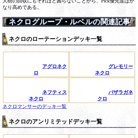
大樹の回収にもそれほど困らないことから、Pick優先度はか
なり高めである。
ネクログループ・ルベルの関連記事
ネクロのローテーションデッキ一覧
アグロネク
グレモリー
ロ
ネクロ
ネフティス
バザラガネ
ネクロ
クロ
ネクロマンサーのデッキ一覧
ネクロのアンリミテッドデッキ一覧