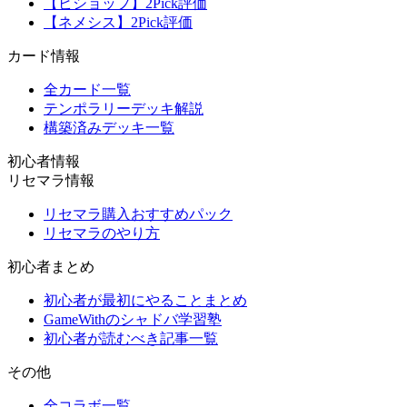
【ビショップ】2Pick評価
【ネメシス】2Pick評価
カード情報
全カード一覧
テンポラリーデッキ解説
構築済みデッキ一覧
初心者情報
リセマラ情報
リセマラ購入おすすめパック
リセマラのやり方
初心者まとめ
初心者が最初にやることまとめ
GameWithのシャドバ学習塾
初心者が読むべき記事一覧
その他
全コラボ一覧