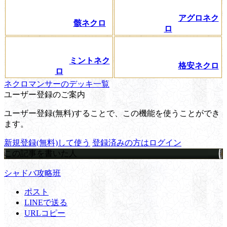
アグロネク
骸ネクロ
ロ
ミントネク
格安ネクロ
ロ
ネクロマンサーのデッキ一覧
ユーザー登録のご案内
ユーザー登録(無料)することで、この機能を使うことができ
ます。
新規登録(無料)して使う
登録済みの方はログイン
この記事を書いた人
シャドバ攻略班
ポスト
LINEで送る
URLコピー