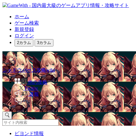
ホーム
ゲーム検索
新規登録
ログイン
2カラム
3カラム
シャドウバース攻略wiki
他の攻略
Twitter
速報
掲示板
ビヨンド情報