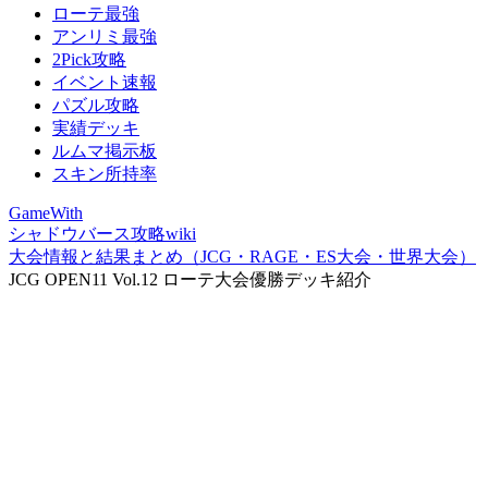
ローテ最強
アンリミ最強
2Pick攻略
イベント速報
パズル攻略
実績デッキ
ルムマ掲示板
スキン所持率
GameWith
シャドウバース攻略wiki
大会情報と結果まとめ（JCG・RAGE・ES大会・世界大会）
JCG OPEN11 Vol.12 ローテ大会優勝デッキ紹介